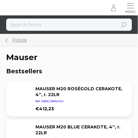
Skip
to
content
Search
Pistole
Mauser
Bestsellers
MAUSER M20 ROSÉGOLD CERAKOTE,
4“, r. 22LR
NA OBJEDNÁVKU
€412,23
MAUSER M20 BLUE CERAKOTE, 4“, r.
22LR