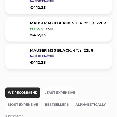
NA OBJEDNÁVKU
€412,23
MAUSER M20 BLACK SD, 4,75“, r. 22LR
IN STOCK
(1 PCS)
€412,23
MAUSER M20 BLACK, 4“, r. 22LR
NA OBJEDNÁVKU
€412,23
P
r
WE RECOMMEND
LEAST EXPENSIVE
o
d
MOST EXPENSIVE
BESTSELLERS
ALPHABETICALLY
u
c
7
items total