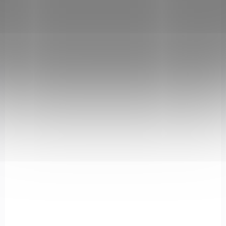
ZBRAŇ KATEGORIE B
SKU 401.01.06
NA OBJEDNÁVKU
MAUSER M20 BLACK, 4“, r. 22LR
€412,23
Add to cart