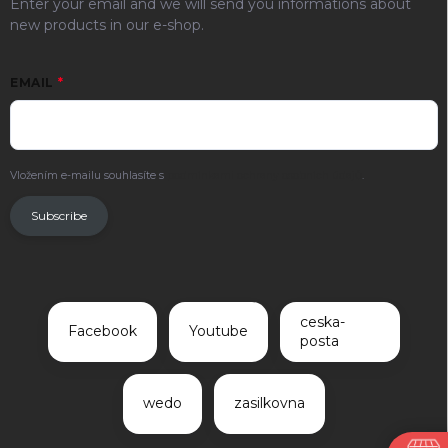
Enter your email and we will send you informations about
new products in our e-shop.
EMAIL
Vložením e-mailu souhlasíte s
podmínkami ochrany osobních údajů
.
Subscribe
ceska-
Facebook
Youtube
posta
wedo
zasilkovna