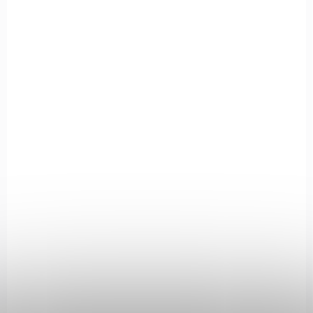
NA OBJEDNÁVKU
MAUSER 1911 OD GREEN, 5“, r. 22LR
€453,53
Add to cart
ZBRAŇ KATEGORIE B
SKU 411.06.12