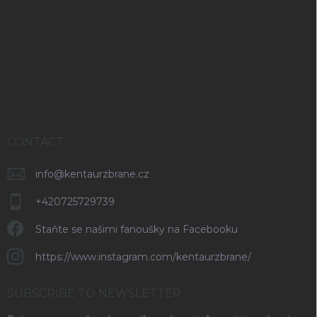
o
r
o
o
t
l
s
e
r
CONTACT
info
@
kentaurzbrane.cz
+420725729739
Staňte se našimi fanoušky na Facebooku
https://www.instagram.com/kentaurzbrane/
SUBSCRIBE TO NEWSLETTER