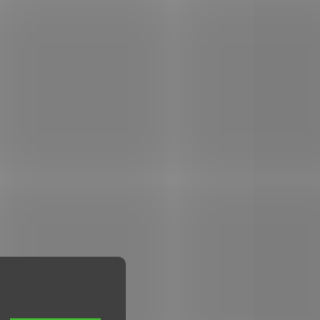
na
puškohledu či svítilny na
tranná
zbraň. Vysoká 1".
ech
Oboustranná svorka se
3 mm.
vejde do všech rybin od 9,3
mm do 13 mm.
749
NC1123
 STOCK
NA OBJEDNÁVKU U
>5 PCS)
DODAVATELE
Dělená montáž