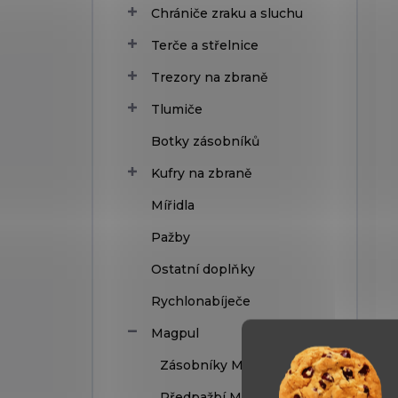
Chrániče zraku a sluchu
Terče a střelnice
Trezory na zbraně
Tlumiče
Botky zásobníků
Kufry na zbraně
Mířidla
Pažby
Ostatní doplňky
Rychlonabíječe
Magpul
Zásobníky Magpul
Předpažbí Magpul