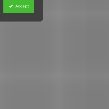
u
Norconia duralová
Accept
€22,46
Add to cart
hnell
ěr 1"
2.1662
459MTC