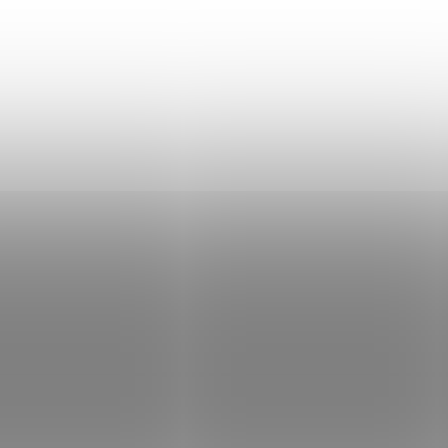
T2N7
6
IN STOCK
IN
(2 PCS)
(
Montáž dvoudílná
Montáž Gamo TS-
22mm / 25,4mm
nízká
střední Raven
€18,13
€19,16
Add to cart
Add to cart
Montáž slouží k upevn
Duralové montáže Raven
optického zaměřovače