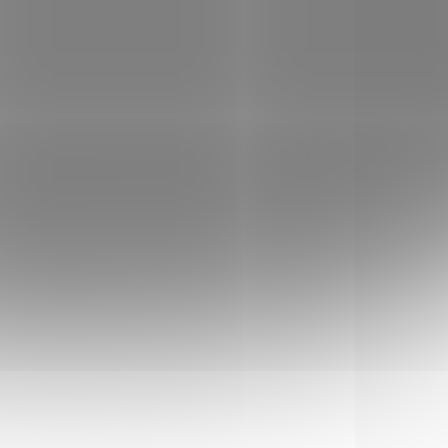
VKU U
MOMENTÁLNĚ NEDOSTUPNÉ
ATELE
Montáž 11mm
ž
Crosman 1377, 2240
nízká
€22,21
Add to cart
ther
 mm.
u,