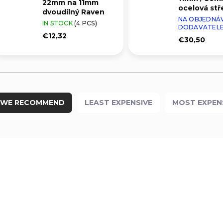
22mm na 11mm
ocelová stř
dvoudílný Raven
NA OBJEDNÁ
IN STOCK
(4 PCS)
DODAVATEL
€12,32
€30,50
WE RECOMMEND
LEAST EXPENSIVE
MOST EXPEN
T5N13