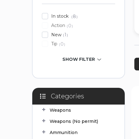
In stock
8
Action
0
New
1
Tip
0
P
SHOW FILTER
r
o
d
u
c
L
t
i
Categories
Skip
s
s
categories
o
t
Weapons
r
o
Weapons (No permit)
t
f
i
p
Ammunition
n
r