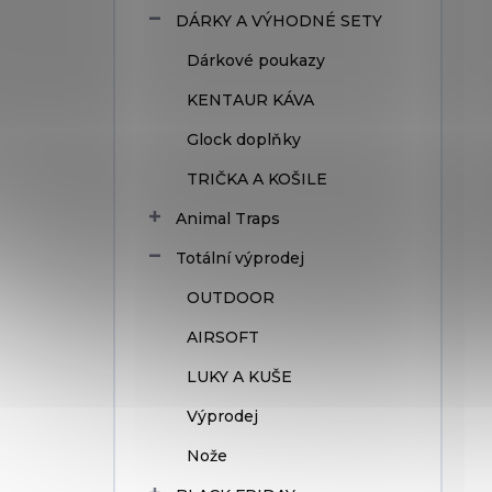
DÁRKY A VÝHODNÉ SETY
Dárkové poukazy
KENTAUR KÁVA
Glock doplňky
TRIČKA A KOŠILE
Animal Traps
Totální výprodej
OUTDOOR
AIRSOFT
LUKY A KUŠE
Výprodej
Nože