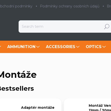
bchodní podmínky
Podmínky ochrany osobních údajů
Br
Searc
AMMUNITION
ACCESSORIES
OPTICS
Montáže
estsellers
Montáž Ven
Adaptér montáže
11mm / 30