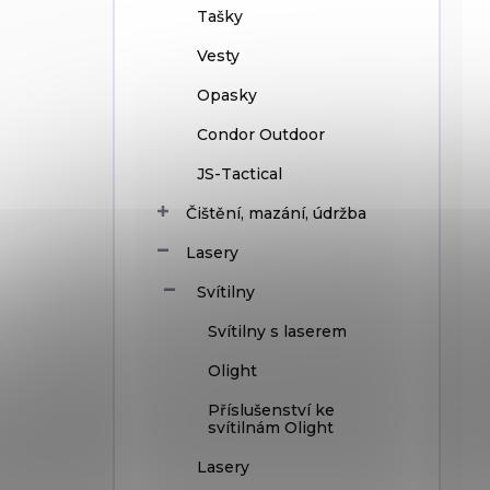
Tašky
Vesty
Opasky
Condor Outdoor
JS-Tactical
Čištění, mazání, údržba
Lasery
Svítilny
Svítilny s laserem
Olight
Příslušenství ke
svítilnám Olight
Lasery