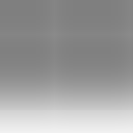
NA OBJEDNÁVKU U
NA OBJEDNÁ
DODAVATELE
DODAV
Dvoudílná montáž
Dvoudílná montá
11mm vysoká -
Walther Tactical 
prstenec 26 mm
- prstenec 26 mm
€28,44
€14,63
Add to cart
Add to cart
Dvoudílná montáž 11mm
Dvoudílná montáž Wal
vysoká - prstenec 26 mm. K
Tactical - prstenec 26
upevnění puškohledu,
K upevnění puškohled
svítilny.
svítilny.