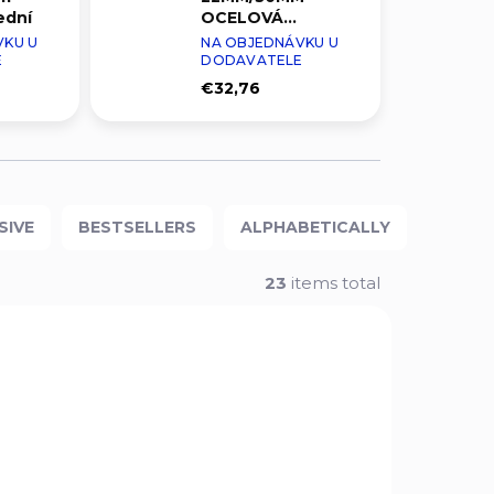
ední
OCELOVÁ
STŘEDNÍ
VKU U
NA OBJEDNÁVKU U
E
DODAVATELE
€32,76
SIVE
BESTSELLERS
ALPHABETICALLY
23
items total
T4N12
00045