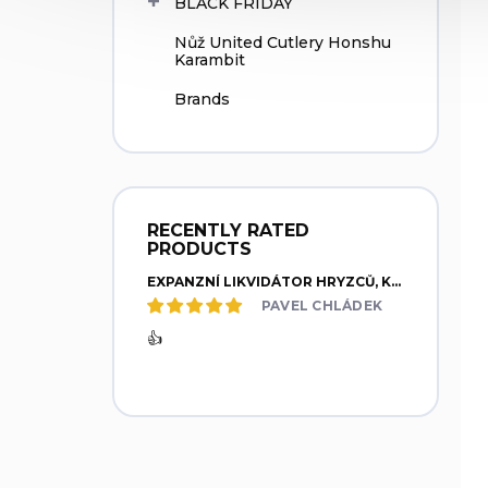
BLACK FRIDAY
Nůž United Cutlery Honshu
Karambit
Brands
RECENTLY RATED
PRODUCTS
EXPANZNÍ LIKVIDÁTOR HRYZCŮ, KRTKŮ - MODEL W2
PAVEL CHLÁDEK
👍