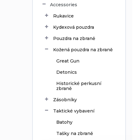
g
o
Accessories
d
Rukavice
u
c
Kydexová pouzdra
t
s
Pouzdra na zbraně
Kožená pouzdra na zbraně
Great Gun
Detonics
Historické perkusní
zbraně
Zásobníky
Taktické vybavení
Batohy
Tašky na zbraně