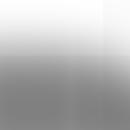
213187
6213183
 STOCK
IN STOCK
2 PCS)
(1 PCS)
250
Montáž Gamo TS-250
vysoká podhledová
€18,13
Add to cart
ění
Montáž slouží k upevnění
,
optického zaměřovače,