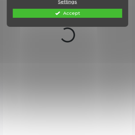
Settings
Accept
V1707533
IN STOCK
(1 PCS)