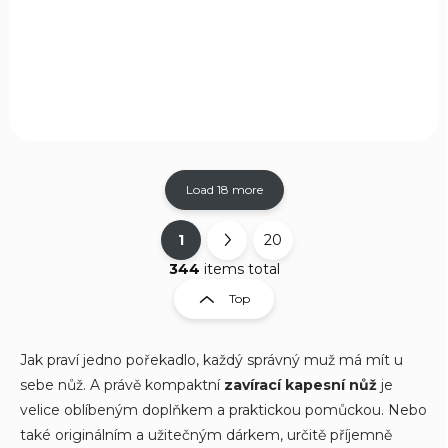
€8,64
Add to cart
Load 18 more
1
20
L
P
i
a
344
items total
s
g
Top
t
i
i
n
n
a
g
Jak praví jedno pořekadlo, každý správný muž má mít u
c
t
sebe nůž. A právě kompaktní
zavírací kapesní nůž
je
o
i
velice oblíbeným doplňkem a praktickou pomůckou. Nebo
n
o
také originálním a užitečným dárkem, určitě příjemně
t
n