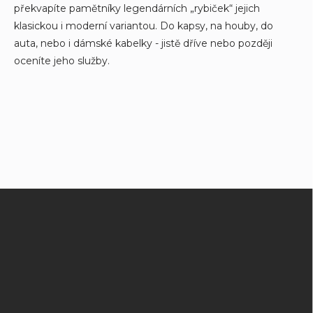
r
překvapíte pamětníky legendárních „rybiček“ jejich
o
klasickou i moderní variantou. Do kapsy, na houby, do
l
auta, nebo i dámské kabelky - jistě dříve nebo později
s
oceníte jeho služby.
F
o
o
t
e
r