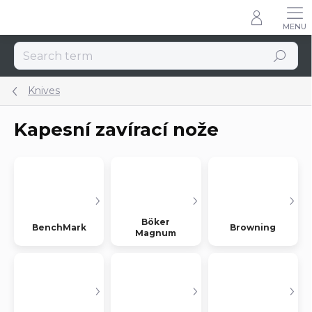
Skip
to
content
Search
Knives
Kapesní zavírací nože
Böker
BenchMark
Browning
Magnum