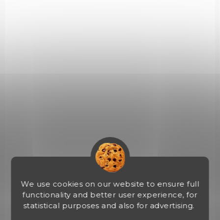
00207
IN STOCK
(2 PCS)
We use cookies on our website to ensure full
Nůž Gerber Wing Tip Slip Joint Gray G1700
functionality and better user experience, for
statistical purposes and also for advertising.
€20,26
Add to cart