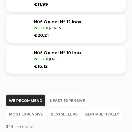
€11,99
Nůž Opinel N° 12 Inox
IN STOCK
(>5 PCS)
€20,21
Nůž Opinel N° 10 Inox
IN STOCK
(1 PCS)
€16,12
P
r
WE RECOMMEND
LEAST EXPENSIVE
o
d
MOST EXPENSIVE
BESTSELLERS
ALPHABETICALLY
u
c
344
items total