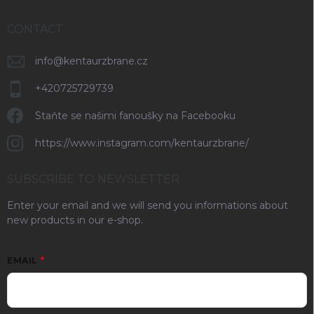
CONTACT
info
@
kentaurzbrane.cz
+420725729739
Staňte se našimi fanoušky na Facebooku
https://www.instagram.com/kentaurzbrane/
SUBSCRIBE TO NEWSLETTER
Enter your email and we will send you informations about
new products in our e-shop.
EMAIL