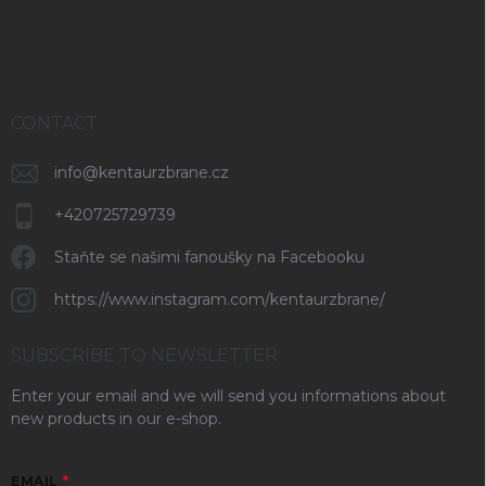
r
CONTACT
info
@
kentaurzbrane.cz
+420725729739
Staňte se našimi fanoušky na Facebooku
https://www.instagram.com/kentaurzbrane/
SUBSCRIBE TO NEWSLETTER
Enter your email and we will send you informations about
new products in our e-shop.
EMAIL