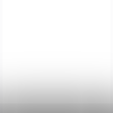
NA OBJEDNÁVKU U DODAVATELE
Oakley Encoder 947108 - Matná červená
barva
€241,50
Add to cart
947113