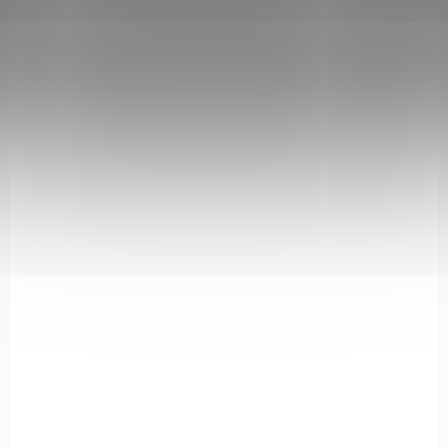
947117
NA OBJEDNÁVKU U DODAVATELE
Oakley Encoder 947117 - Matná bílá
Add to cart