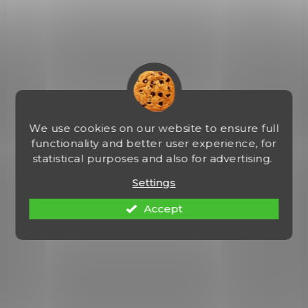
We use cookies on our website to ensure full
functionality and better user experience, for
statistical purposes and also for advertising.
Settings
NA OBJEDNÁVKU U DODAVATELE
Accept
Oakley Encoder 947113 - Matné uhlíkové
vlákno
€241,50
Add to cart