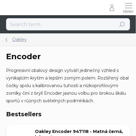
Skip
to
content
Search
Oakley
Encoder
Progresivní obalový design vytváří jedinečný vzhled s
vynikajícím krytím a lepším zorným polem. Rozšířený obal
čočky spolu s kalibrovanou tuhostí a nízkoprofilovými
zorníky činí z brýlí Encoder jasnou volbu pro širokou škálu
sportů v různých světelných podmínkách.
Bestsellers
Oakley Encoder 947118 - Matná černá,