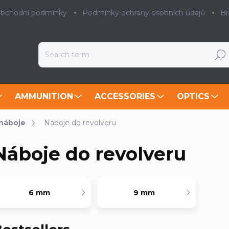
bchodní podmínky
Podmínky ochrany osobních údajů
Br
Searc
AMMUNITION
ACCESSORIES
OPTICS
 náboje
Náboje do revolveru
Náboje do revolveru
6 mm
9 mm