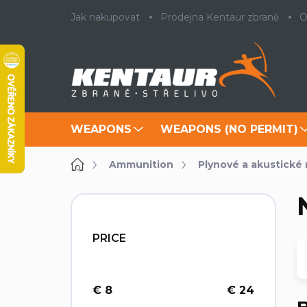
Skip
Jak nakupovat
Prodejna Kentaur zbraně
O
to
content
WEAPONS
WEAPONS (NO PERMIT)
Home
Ammunition
Plynové a akustické
S
i
d
PRICE
e
b
a
r
€
8
€
24