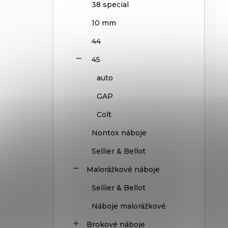
38 special
10 mm
44
45
auto
GAP
Colt
Nontox náboje
Sellier & Bellot
Malorážkové náboje
Sellier & Bellot
Náboje malorážkové
Brokové náboje