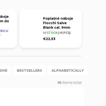
áboje
Poplašné náboje
mm do
Fiocchi Salve
Blank cal. 9mm
VKU U
IN STOCK
(>5 PCS)
E
€22,53
SIVE
BESTSELLERS
ALPHABETICALLY
10
items total
NEW
1745
378