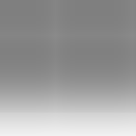
CURRENTLY UNAVAILABLE
Poplašné náboje
Walther NC Blank cal.
9mm R.K. 50 ks
€18,97
Add to cart
Poplašné náboje Walther
NC Blank cal. 9mm R.K. do