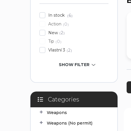
B
In stock
6
Action
0
New
2
Tip
0
Vlastní 3
2
SHOW FILTER
P
r
o
d
Categories
Skip
u
categories
c
L
Weapons
t
i
s
s
Weapons (No permit)
o
t