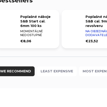
estsellers
Poplašné náboje
Poplašné n
S&B Start cal.
S&B cal. 9
6mm 100 ks
revolveru
MOMENTÁLNĚ
NA OBJEDNÁ
NEDOSTUPNÉ
DODAVATEL
€8,06
€23,52
WE RECOMMEND
LEAST EXPENSIVE
MOST EXPEN
333