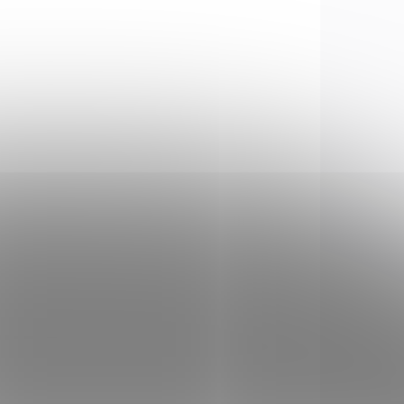
akustickým a světelným
efektem, určené pro
revolvery. 10 kusů v
krabičce. Cena za krabici 10
ks.
VLASTNÍ 3
379
07053
IN STOCK
 STOCK
(>5 PCS)
>5 PCS)
Poplašné náboje
adie
Fiocchi Salve Blank
ks
cal. 9mm
€22,53