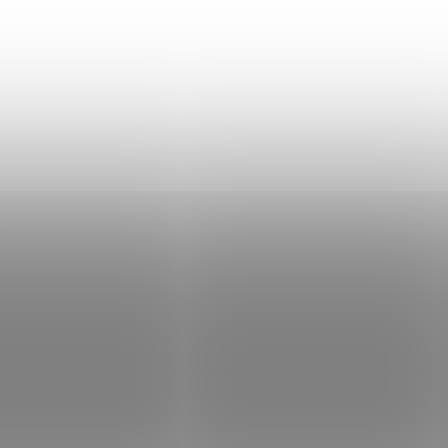
uživatelské balení po 10 ks.
NEW
377
IN STOCK
IN
(>5 PCS)
(
Pepřové náboje
Plynové náboje W
Wadie cal. 9mm R PV
CS cal. 9mm R 10 
10 ks
€14,68