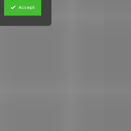
Accept
MOMENTÁLNĚ NEDOSTUPNÉ
VKU U
Poplašné náboje S&B
ATELE
Start cal. 6mm 100 ks
S&B
lveru
€8,06
Add to cart
Poplašné náboje v ráži 6
mm. Akustický effekt při
výstřelu. Baleno po 100 ks.
nall.
třelu.