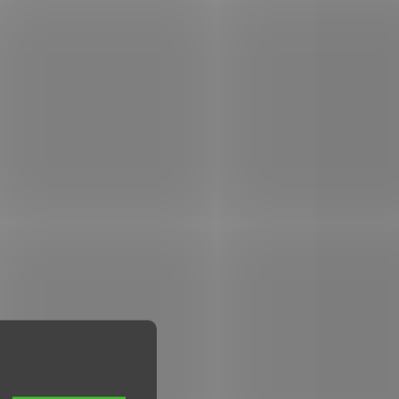
Add to cart
lvery,
Použití do plynového
revolveru ráže .9 mm knall.
Akustický effekt při
výstřelu. Baleno po 50 ks.
9716
0383