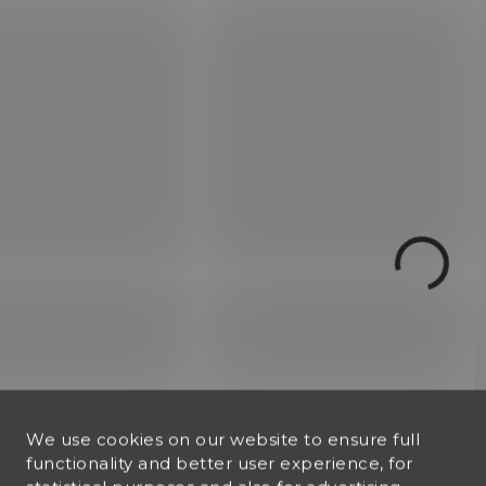
€17,98
Add to cart
Add to cart
Plynový náboj pro revo
Extra silné plynové náboje s
kalibr 9 mm s účinnou
dráždivou látkou Nonivamid
látkou CS.
(technický pepř) 45mg v
náboji. Použití do plynového
revolveru ráže 9 mm.
Baleno po 10 ks.Vhodné na
obranu i proti zvířatům.
VLASTNÍ 3
00006
We use cookies on our website to ensure full
functionality and better user experience, for