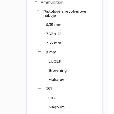
Ammunition
r
o
t
f
Pistolové a revolverové
i
p
náboje
n
r
6,35 mm
g
o
d
7,62 x 25
u
7,65 mm
c
t
9 mm
s
LUGER
Browning
Makarov
357
SIG
Magnum