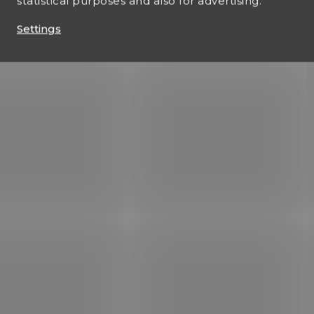
statistical purposes and also for advertising.
Settings
NA OBJEDNÁVKU U
NA OBJEDNÁ
DODAVATELE
DODAV
Náboj poplašný 9mm
Poplašné náboje 
Rev. Start Victory
cal. 9mm do revo
bal.50ks
€23,52
€19,22
Add to cart
Add to cart
Použití do plynového
revolveru ráže .9 mm K
Akustický efekt při výs
Baleno po 50 ks.
4.1300-1