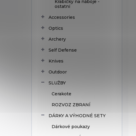
Krabičky na náboje -
ostatní
Accessories
Optics
Archery
Self Defense
Knives
Outdoor
SLUŽBY
Cerakote
ROZVOZ ZBRANÍ
DÁRKY A VÝHODNÉ SETY
Dárkové poukazy