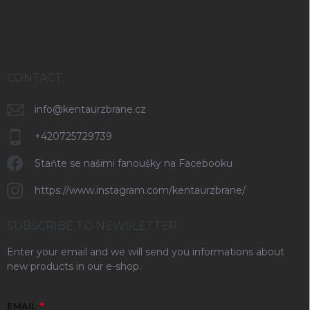
r
CONTACT
info
@
kentaurzbrane.cz
+420725729739
Staňte se našimi fanoušky na Facebooku
https://www.instagram.com/kentaurzbrane/
SUBSCRIBE TO NEWSLETTER
Enter your email and we will send you informations about
new products in our e-shop.
EMAIL