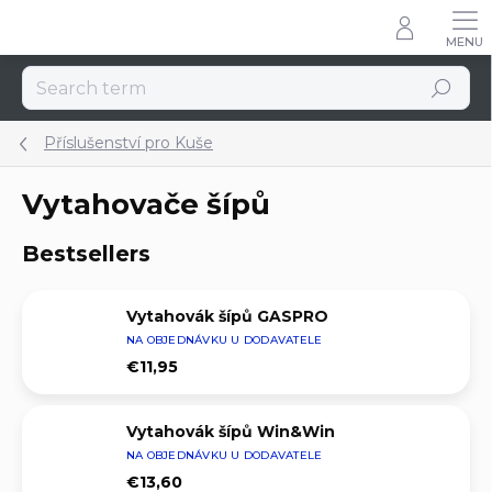
Skip
to
content
Search
Příslušenství pro Kuše
Vytahovače šípů
Bestsellers
Vytahovák šípů GASPRO
NA OBJEDNÁVKU U DODAVATELE
€11,95
Vytahovák šípů Win&Win
NA OBJEDNÁVKU U DODAVATELE
€13,60