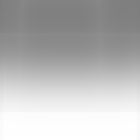
NA OBJEDNÁVKU U DODAVATELE
Kolimátor EoTech XPS3-0
€971,06
Add to cart
XPS3-2