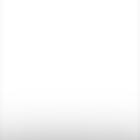
€820,59
Add to cart
XPS2-2
NA OBJEDNÁVKU U DODAVATELE