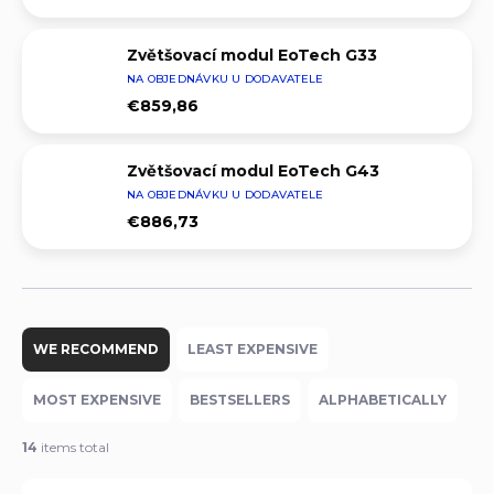
Zvětšovací modul EoTech G33
NA OBJEDNÁVKU U DODAVATELE
€859,86
Zvětšovací modul EoTech G43
NA OBJEDNÁVKU U DODAVATELE
€886,73
P
r
WE RECOMMEND
LEAST EXPENSIVE
o
d
MOST EXPENSIVE
BESTSELLERS
ALPHABETICALLY
u
c
14
items total
t
s