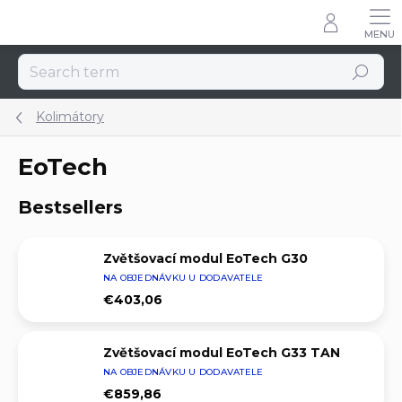
Skip
to
content
Search
Kolimátory
EoTech
Bestsellers
Zvětšovací modul EoTech G30
NA OBJEDNÁVKU U DODAVATELE
€403,06
Zvětšovací modul EoTech G33 TAN
NA OBJEDNÁVKU U DODAVATELE
€859,86