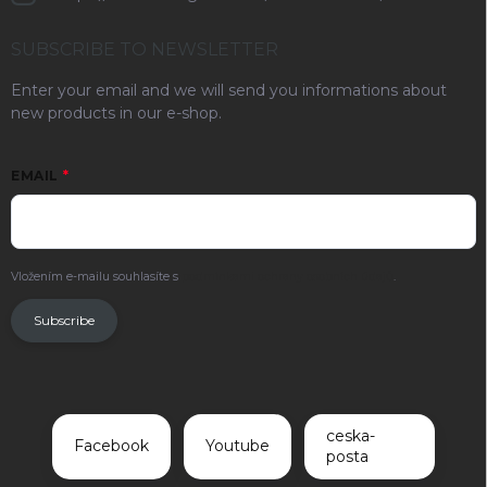
SUBSCRIBE TO NEWSLETTER
Enter your email and we will send you informations about
new products in our e-shop.
EMAIL
Vložením e-mailu souhlasíte s
podmínkami ochrany osobních údajů
.
Subscribe
ceska-
Facebook
Youtube
posta