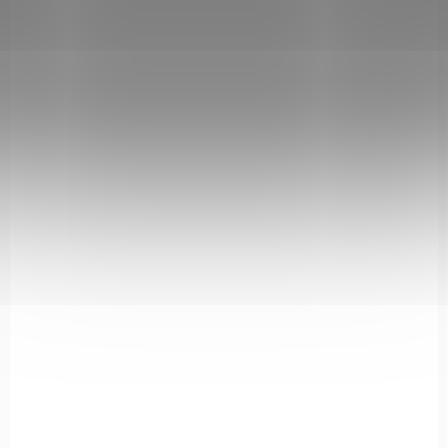
€36,76
Add to cart
0571