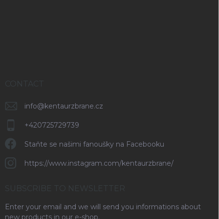
o
t
e
r
CONTACT
info
@
kentaurzbrane.cz
+420725729739
Staňte se našimi fanoušky na Facebooku
https://www.instagram.com/kentaurzbrane/
SUBSCRIBE TO NEWSLETTER
Enter your email and we will send you informations about
new products in our e-shop.