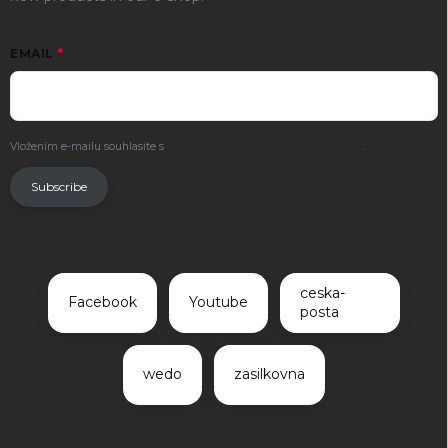
EMAIL
Vložením e-mailu souhlasíte s
podmínkami ochrany osobních údajů
.
Subscribe
ceska-
Facebook
Youtube
posta
wedo
zasilkovna