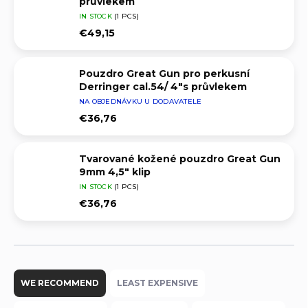
průvlekem
IN STOCK
(1 PCS)
€49,15
Pouzdro Great Gun pro perkusní
Derringer cal.54/ 4"s průvlekem
NA OBJEDNÁVKU U DODAVATELE
€36,76
Tvarované kožené pouzdro Great Gun
9mm 4,5" klip
IN STOCK
(1 PCS)
€36,76
P
r
WE RECOMMEND
LEAST EXPENSIVE
o