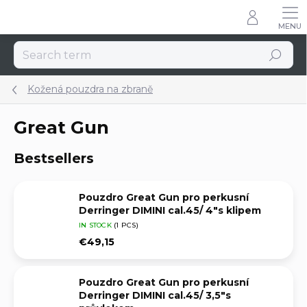
Skip
to
content
Search
Kožená pouzdra na zbraně
Great Gun
Bestsellers
Pouzdro Great Gun pro perkusní
Derringer DIMINI cal.45/ 4"s klipem
IN STOCK
(1 PCS)
€49,15
Pouzdro Great Gun pro perkusní
Derringer DIMINI cal.45/ 3,5"s