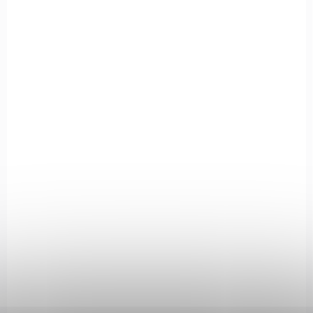
IN STOCK
(1 PCS)
Tvarované kožené pouzdro Great Gun
9mm 4" klip
€36,76
Add to cart