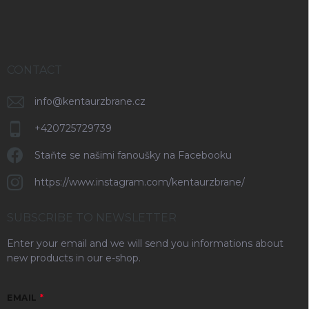
r
CONTACT
info
@
kentaurzbrane.cz
+420725729739
Staňte se našimi fanoušky na Facebooku
https://www.instagram.com/kentaurzbrane/
SUBSCRIBE TO NEWSLETTER
Enter your email and we will send you informations about
new products in our e-shop.
EMAIL