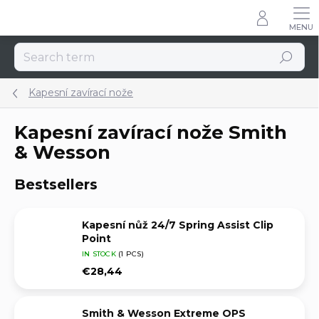
Skip
to
content
Search
Kapesní zavírací nože
Kapesní zavírací nože Smith
& Wesson
Bestsellers
Kapesní nůž 24/7 Spring Assist Clip
Point
IN STOCK
(1 PCS)
€28,44
Smith & Wesson Extreme OPS