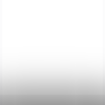
17778
IN STOCK
(4 PCS)
Kapesní nůž Extreme Ops Linerlock černý