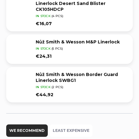
Linerlock Desert Sand Blister
CK105HDCP
IN STOCK
(4 PCS)
€16,07
Nůž Smith & Wesson M&P Linerlock
IN STOCK
(5 PCS)
€24,31
Nůž Smith & Wesson Border Guard
Linerlock SWBG1
IN STOCK
(2 PCS)
€44,92
P
r
WE RECOMMEND
LEAST EXPENSIVE
o