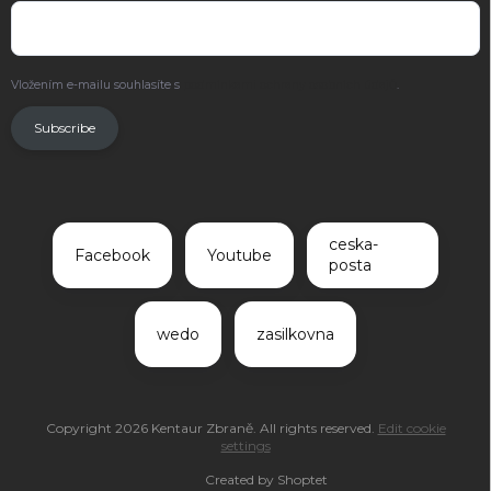
Vložením e-mailu souhlasíte s
podmínkami ochrany osobních údajů
.
Subscribe
ceska-
Facebook
Youtube
posta
wedo
zasilkovna
Copyright 2026
Kentaur Zbraně
. All rights reserved.
Edit cookie
settings
Created by Shoptet