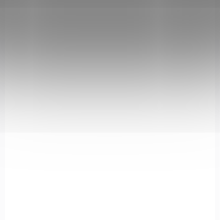
IN STOCK
(1 PCS)
Kapesní nůž Linerlock A/O Blue
€16,28
Add to cart
181824