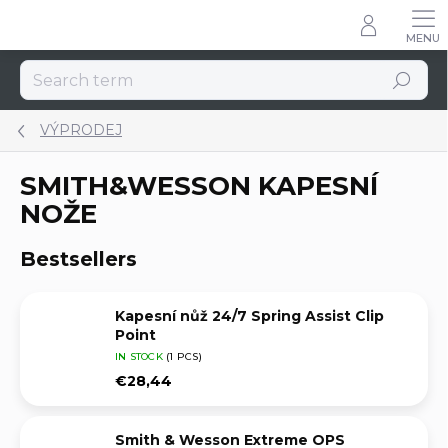
Skip
to
content
Search
VÝPRODEJ
SMITH&WESSON KAPESNÍ
NOŽE
Bestsellers
Kapesní nůž 24/7 Spring Assist Clip
Point
IN STOCK
(1 PCS)
€28,44
Smith & Wesson Extreme OPS