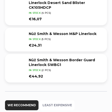
Linerlock Desert Sand Blister
CK105HDCP
IN STOCK
(4 PCS)
€16,07
Nůž Smith & Wesson M&P Linerlock
IN STOCK
(5 PCS)
€24,31
Nůž Smith & Wesson Border Guard
Linerlock SWBG1
IN STOCK
(2 PCS)
€44,92
P
r
WE RECOMMEND
LEAST EXPENSIVE
o