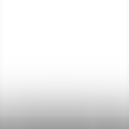
17778
IN STOCK
(4 PCS)
Kapesní nůž Extreme Ops Linerlock černý