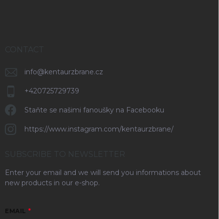
r
CONTACT
info
@
kentaurzbrane.cz
+420725729739
Staňte se našimi fanoušky na Facebooku
https://www.instagram.com/kentaurzbrane/
SUBSCRIBE TO NEWSLETTER
Enter your email and we will send you informations about
new products in our e-shop.
EMAIL