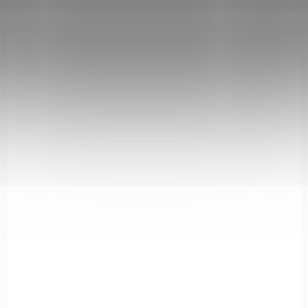
IN STOCK
(1 PCS)
Kapesní nůž Linerlock A/O Blue
€16,28
Add to cart
181824