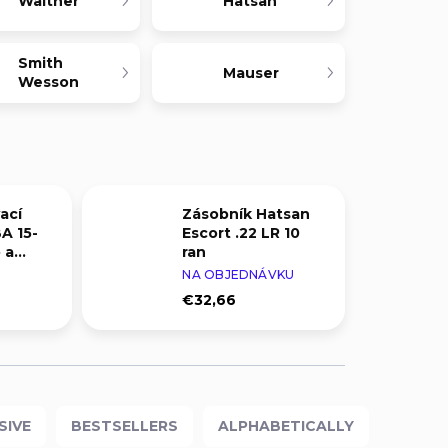
Walther
Hatsan
Smith
Mauser
Wesson
ací
Zásobník Hatsan
A 15-
Escort .22 LR 10
 a
ran
NA OBJEDNÁVKU
€32,66
SIVE
BESTSELLERS
ALPHABETICALLY