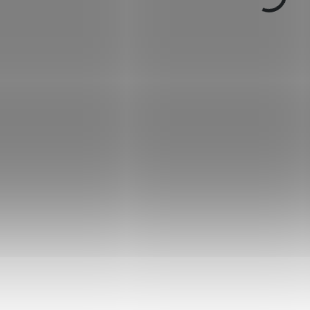
s optickými vlákny. šína 11
mm pro osazení
puškohledem, celková...
ZBRAŇ KATEGORIE B
920.432
50
IN STOCK
IN
(1 PCS)
Malorážka Chiappa
Malorážka Chiapp
LA322 Take Down cal.
Little Badger TDX
22LR
Carbon cal. 22LR
€479,12
€342,70