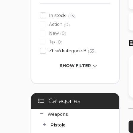
In stock
13
Action
0
New
0
B
Tip
0
Zbraň kategorie B
63
SHOW FILTER
Categories
Skip
categories
Weapons
P
r
Pistole
o