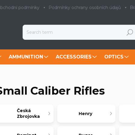
bchodní podmínky
Podmínky ochrany osobních údajů
Br
Searc
AMMUNITION
ACCESSORIES
OPTICS
Small Caliber Rifles
Česká
Henry
Zbrojovka