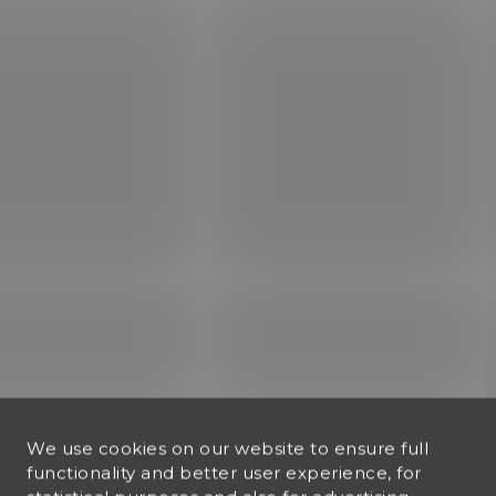
Chiappa Little Badger
Malorážka CZ 457
TDX cal. 22 LR
THUMBHOLE
€317,90
€900,79
Add to cart
Add to cart
Chiappa Little Badger
ráže 22 LR je skládací
malorážka, která má závit
na ústí hlavně a v pažbě
otvory na náboje.
ZBRAŇ KATEGORIE B
ZBRAŇ KATEGORIE B
ESCORTSYNTHETIK51
ESCORTSTA
We use cookies on our website to ensure full
functionality and better user experience, for