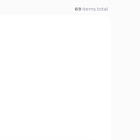
69
items total
ZBRAŇ KATEGORIE B
32228
500.110
 STOCK
IN STOCK
(1 PCS)
(1 PCS)
cal.
Chiappa Little Badger
cal. 22 WMR
€288,96
Add to cart