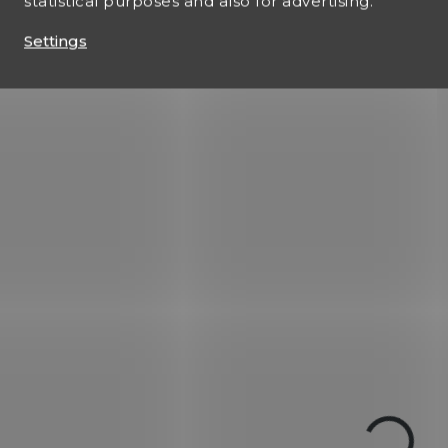
statistical purposes and also for advertising.
Settings
IN
IN STOCK
(1 PCS)
Malorážka HATSA
Malorážka HATSAN
Standard cal. 22 L
Escort Synthetik cal.
€264,16
22 LR
€226,95
Add to cart
Add to cart
klasická malorážka 22L
závěr i hlaveň vyroben
drážkovaná hlaveň 61cm, na
slitiny nikl-chrom-mo
ústí závit pro osazení
moderátoru zvuku, výškově
i stranově stavitelná miřidla