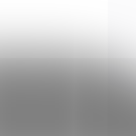
Chiappa Little Badger
m pro
ráže WMR je skládací
laveň
malorážka, která má závit
né
na ústí hlavně a v pažbě
azná
otvory na náboje.
ZBRAŇ KATEGORIE B
4767
ESCORTSYNTHETIK46
 STOCK
IN STOCK
(1 PCS)
(1 PCS)