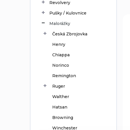
Revolvery
d
u
Pušky / Kulovnice
c
L
t
i
Malorážky
s
s
Česká Zbrojovka
o
t
r
o
Henry
t
f
i
p
Chiappa
n
r
Norinco
g
o
d
Remington
u
Ruger
c
t
Walther
s
Hatsan
Browning
Winchester