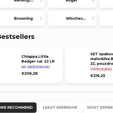
Remington
Ruger
Browning
Winchester
estsellers
SET opakov
Chiappa Little
malorážka B
Badger cal. 22 LR
22, pouzdro
NA OBJEDNÁVKU
náboje
VYPRODÁNO
€206,28
€316,25
WE RECOMMEND
LEAST EXPENSIVE
MOST EXPEN