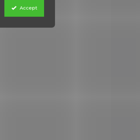
Accept
 STOCK
IN STOCK
(1 PCS)
(1 PCS)
N
Malorážka Chiappa
R
LA322 Take Down cal.
22LR
€479,12
Add to cart
R,
a ze
lybden