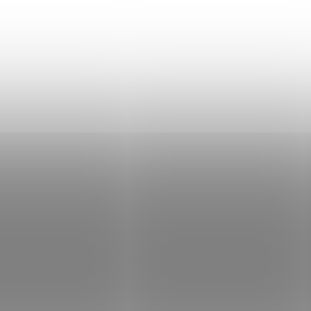
Semiautomatická
Opakovací puška s
malorážka CZ 512, která se
trubicovým zásobníke
stává čím dál populárnější.
15 nábojů, osmiboká h
Vyznačuje se velkou
v délce 18 1/4", mosaz
přesností, jednoduchostí
pouzdro závěru a mos
mechanismu, dlouhou
botka pažby, pažba z
životností a pro uživatele
amerického ořechu.
velmi...
ZBRAŇ KATEGORIE B
ZBRAŇ KATEGORIE B
500.265
IN STOCK
IN
(2 PCS)