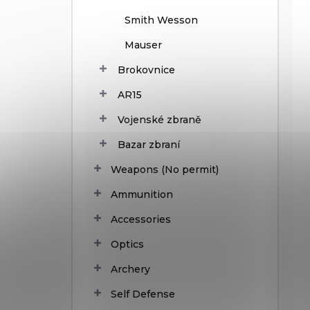
Smith Wesson
Mauser
Brokovnice
AR15
Vojenské zbraně
Bazar zbraní
Weapons (No permit)
Ammunition
Accessories
Optics
Archery
Self Defense