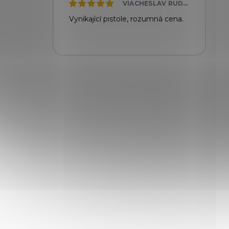
VIACHESLAV RUDNYTSKYI
Vynikající pistole, rozumná cena.