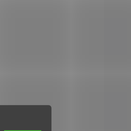
Malorážka HATSAN
Escort Synthetik
46cm cal. 22 LR
€226,95
Add to cart
drážkovaná hlaveň 61cm, na
ústí závit pro osazení
moderátoru zvuku, výškově
i stranově stavitelná miřidla
s optickými vlákny. šína 11
mm pro osazení
puškohledem, celková...
NDARD
920.427