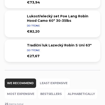
€73,94
Lukostřelecký set Poe Lang Robin
Hood Camo 60" 30-35lbs
DO TÝDNE
€82,20
Tradiční luk Lazecký Robin S Uni 63"
DO TÝDNE
€27,67
P
r
WE RECOMMEND
LEAST EXPENSIVE
o
d
MOST EXPENSIVE
BESTSELLERS
ALPHABETICALLY
u
c
25
items total