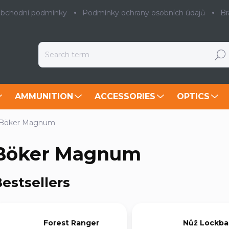
bchodní podmínky
Podmínky ochrany osobních údajů
Br
Searc
AMMUNITION
ACCESSORIES
OPTICS
Böker Magnum
Böker Magnum
estsellers
Forest Ranger
Nůž Lockback