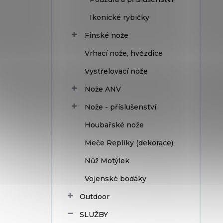
Ikonické rybičky
Finské nože
Vrhací nože, hvězdice
Vystřelovací nože
Nože ANV
Nože - příslušenství
Houbařské nože
Meče Repliky (dekorace)
Nůž Motýlek
Vojenské bodáky
Outdoor
SLUŽBY