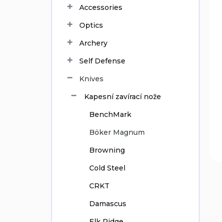
Accessories
d
u
Optics
c
t
Archery
s
Self Defense
Knives
Kapesní zavírací nože
BenchMark
Böker Magnum
Browning
Cold Steel
CRKT
Damascus
Elk Ridge