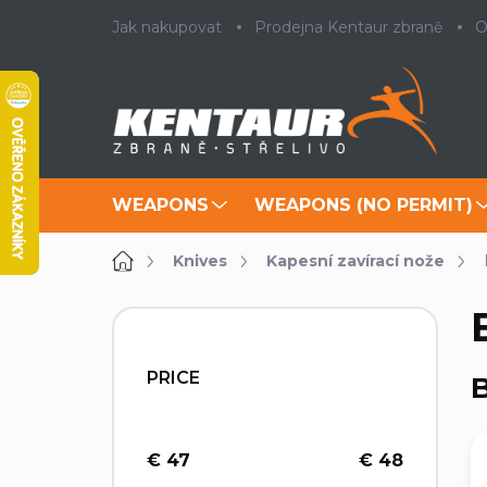
Skip
Jak nakupovat
Prodejna Kentaur zbraně
O
to
content
WEAPONS
WEAPONS (NO PERMIT)
Home
Knives
Kapesní zavírací nože
S
i
d
PRICE
B
e
b
a
r
€
47
€
48