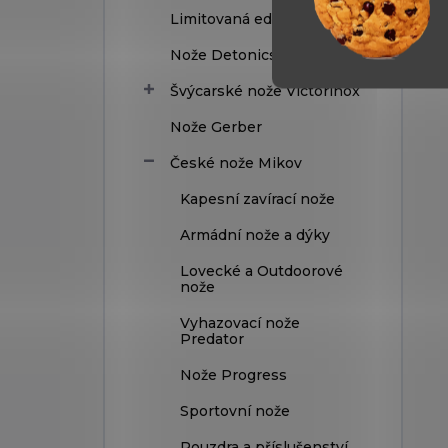
Limitovaná edice
Nože Detonics
Švýcarské nože Victorinox
Nože Gerber
České nože Mikov
Kapesní zavírací nože
Armádní nože a dýky
Lovecké a Outdoorové
nože
Vyhazovací nože
Predator
Nože Progress
Sportovní nože
Pouzdra a příslušenství