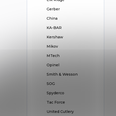
Gerber
China
KA-BAR
Kershaw
Mikov
MTech
Opinel
Smith & Wesson
SOG
Spyderco
Tac Force
United Cutlery