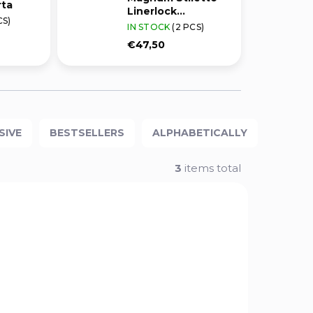
rta
Linerlock
CS)
BOM01YA101
IN STOCK
(2 PCS)
€47,50
SIVE
BESTSELLERS
ALPHABETICALLY
3
items total
4720
18863