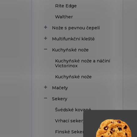
Rite Edge
Walther
Nože s pevnou čepelí
Multifunkční kleště
Kuchyňské nože
Kuchyňské nože a náčiní
Victorinox
Kuchyňské nože
Mačety
Sekery
Švédské kované
Vrhací sekery
Finské Sekery Marttiini