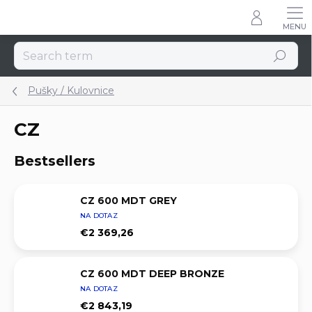
Skip
to
content
Search
Pušky / Kulovnice
CZ
Bestsellers
CZ 600 MDT GREY
NA DOTAZ
€2 369,26
CZ 600 MDT DEEP BRONZE
NA DOTAZ
€2 843,19