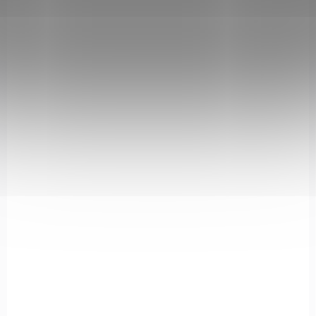
Kulovnice CZ 600 LUX
€1 400,78
Detail
ZBRAŇ KATEGORIE B
CZ600RA308