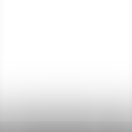
ZBRAŇ KATEGORIE B
CZ600ER223
NA OBJEDNÁVKU
Kulovnice CZ 600 ERGO