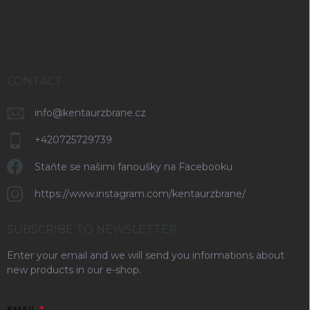
r
CONTACT
info
@
kentaurzbrane.cz
+420725729739
Staňte se našimi fanoušky na Facebooku
https://www.instagram.com/kentaurzbrane/
SUBSCRIBE TO NEWSLETTER
Enter your email and we will send you informations about
new products in our e-shop.
EMAIL