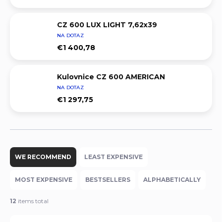
CZ 600 LUX LIGHT 7,62x39
NA DOTAZ
€1 400,78
Kulovnice CZ 600 AMERICAN
NA DOTAZ
€1 297,75
P
r
WE RECOMMEND
LEAST EXPENSIVE
o
d
MOST EXPENSIVE
BESTSELLERS
ALPHABETICALLY
u
c
12
items total
t
s