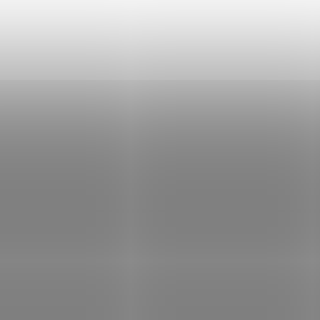
IN STOCK
IN
(1 PCS)
Revolver Astra cal.
Revolver Colt Kin
32SW
Cobra cal. 357
Magnum
€146,63
€619,58
Add to cart
Add to cart
POUZE OSOBNÍ
ZBRAŇ KATEGORIE B