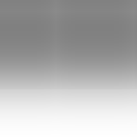
Add to cart
Add to cart
+ poudro
ZBRAŇ KATEGORIE B
ZBRAŇ KATEGORIE B
NC70117
6
IN STOCK
IN
(1 PCS)