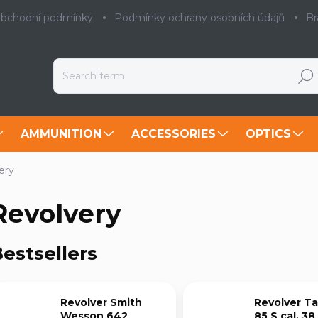
bchodní podmínky
Podmínky ochrany osobních údajů
Br
Searc
AMMUNITION
ACCESSORIES
OPTICS
ery
Revolvery
estsellers
Revolver Smith
Revolver T
Wesson 642
85 S cal. 38