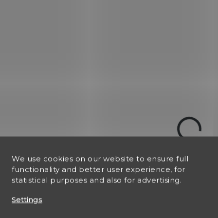
J381889
32
VYZVEDNUTÍ
IN STOCK
IN
(1 PCS)
Revolver Rossi 736
Revolver Ruger B
cal. 38 Special
Hawk cal. 357
Magnum + Náhrad
€247,83
válec Ruger 9mm
€495,66
We use cookies on our website to ensure full
Luger
Add to cart
functionality and better user experience, for
Add to cart
statistical purposes and also for advertising.
Settings