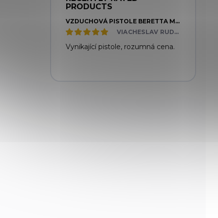
PRODUCTS
VZDUCHOVÁ PISTOLE BERETTA MOD. 92 FS
VIACHESLAV RUDNYTSKYI
Vynikající pistole, rozumná cena.