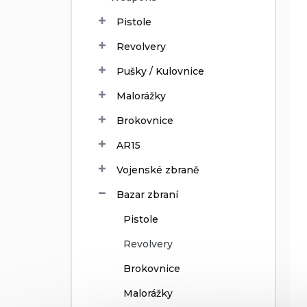
d
Pistole
u
c
Revolvery
t
Pušky / Kulovnice
s
Malorážky
Brokovnice
AR15
Vojenské zbraně
Bazar zbraní
Pistole
Revolvery
Brokovnice
Malorážky