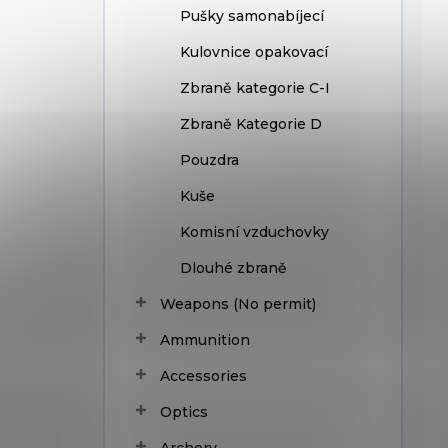
Pušky samonabíjecí
Kulovnice opakovací
Zbraně kategorie C-I
Zbraně Kategorie D
Pouzdra
Kuše
Komisní vzduchovky
Dlouhé zbraně
Weapons (No permit)
Ammunition
Accessories
Optics
Archery