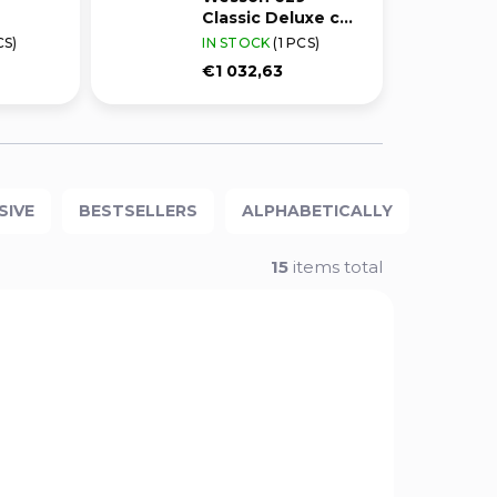
Classic Deluxe cal.
44 Magnum
CS)
IN STOCK
(1 PCS)
€1 032,63
SIVE
BESTSELLERS
ALPHABETICALLY
15
items total
ZBRAŇ KATEGORIE B
163376
R427375