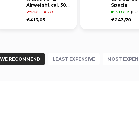
Airweight cal. 38
Special
Special
VYPRODÁNO
IN STOCK
(1 P
€413,05
€243,70
WE RECOMMEND
LEAST EXPENSIVE
MOST EXPEN
ZBRAŇ KATEGORIE B
207761