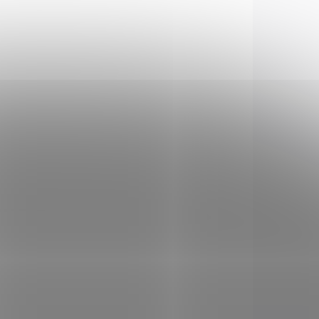
 STOCK
IN STOCK
(1 PCS)
(1 PCS)
g
Revolver F.LLI Pietta
cal. 44
€144,57
Add to cart
ZBRAŇ KATEGORIE B