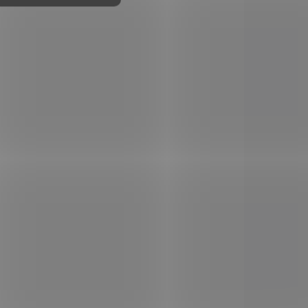
ZBRAŇ KATEGORIE B
517680
OH10090
 STOCK
IN STOCK
(1 PCS)
(1 PCS)
5
Revolver Taurus 85 S
cal. 38 Special
€243,70