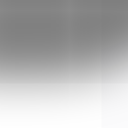
Add to cart
ZBRAŇ KATEGORIE B
45042
CLZ0377
 STOCK
VYPRODÁNO
(1 PCS)
Revolver Smith