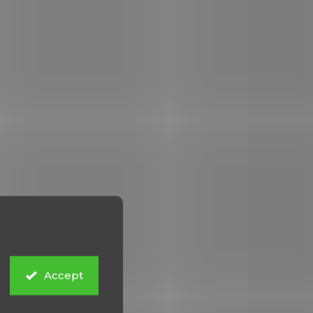
-61688
DNU0890
 STOCK
IN STOCK
(1 PCS)
(1 PCS)
lack
Revolver Smith &
Wesson 500 4" cal.
ní
500 S&W
€1 652,21
Add to cart
Accept
Revolver S&W mod.38 cal.
38 Spec.