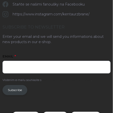
Staňte se našimi fanoušky na Facebooku
https://www.instagram.com/kentaurzbrane/
SUBSCRIBE TO NEWSLETTER
Enter your email and we will send you informations about
new products in our e-shop.
EMAIL
Vložením e-mailu souhlasíte s
podmínkami ochrany osobních údajů
.
Subscribe