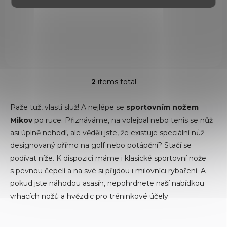
Házecí hvězdice z nerezové oceli. Vhodná pro sportovní účely a
tréninkové účely.
2
items total
L
i
s
Paže tuž, vlasti služ! A nejlépe se
sportovním nožem
t
Mikov
po ruce. Přiznáváme, na volejbal nebo tenis se nůž
i
asi úplně nehodí, ale věděli jste, že existuje speciální nůž
n
g
designovaný přímo na golf nebo potápění? Stačí se
c
podívat níže. K dispozici máme i klasické sportovní nože
o
s pevnou čepelí a na své si přijdou i milovníci rybaření. A
n
t
pokud jste náhodou asasín, nepohrdnete naší nabídkou
r
vrhacích nožů a hvězdic pro tréninkové účely.
o
l
s