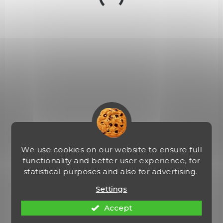
ČESKÁ VÝROBA
124123
We use cookies on our website to ensure full
functionality and better user experience, for
statistical purposes and also for advertising.
VYPRODÁNO
Vrhací hvězdice Mikov Hit X 722-N-7
Settings
Accept
€9,60
Add to cart