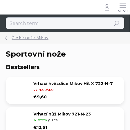
Skip
to
content
Search
České nože Mikov
Sportovní nože
Bestsellers
Vrhací hvězdice Mikov Hit X 722-N-7
VYPRODÁNO
€9,60
Vrhací nůž Mikov 721-N-23
IN STOCK
(1 PCS)
€12,61