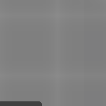
 STOCK
NA OBJEDNÁVKU U
>5 PCS)
DODAVATELE
Končík na šípy průměr
6,9 mm LAMINAT
€0,58
Add to cart
ro
Náhradní plastový končík na
m.
dřevěné a duralové šípy o
průměru 8 mm nebo na