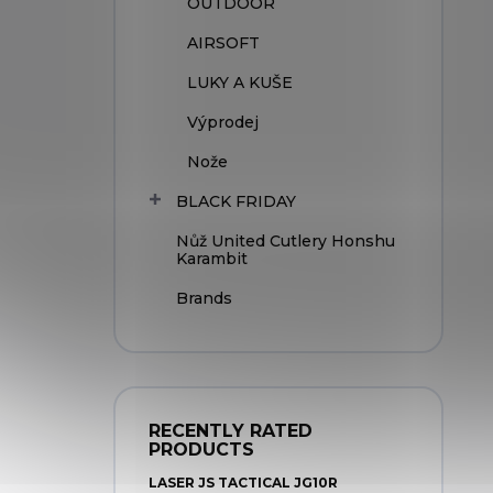
OUTDOOR
AIRSOFT
LUKY A KUŠE
Výprodej
Nože
BLACK FRIDAY
Nůž United Cutlery Honshu
Karambit
Brands
RECENTLY RATED
PRODUCTS
LASER JS TACTICAL JG10R