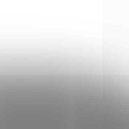
 STOCK
IN STOCK
2 PCS)
(2 PCS)
ůměr
Končík na šípy průměr
8 mm
€0,50
Add to cart
čík na
Náhradní plastový končík na
y o
dřevěné a duralové šípy o
na
průměru 8 mm nebo na
 a
šípy s označením 1916 a
2016.
258
1490