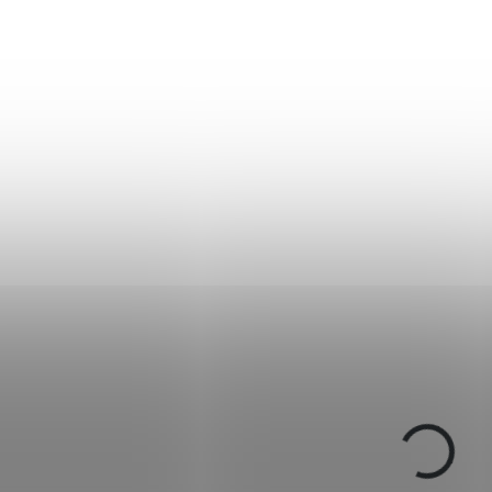
IN STOCK
IN
(>5 PCS)
(
Hrot šípu šroubovací -
Končík na šípy pr
ostrý 8,4mm
7 mm LAMINAT
€0,83
€0,41
Add to cart
Add to cart
Náhradní plastový kon
dřevěné a duralové šíp
průměru 8 mm nebo 
šípy s označením 1916
2016.
02219