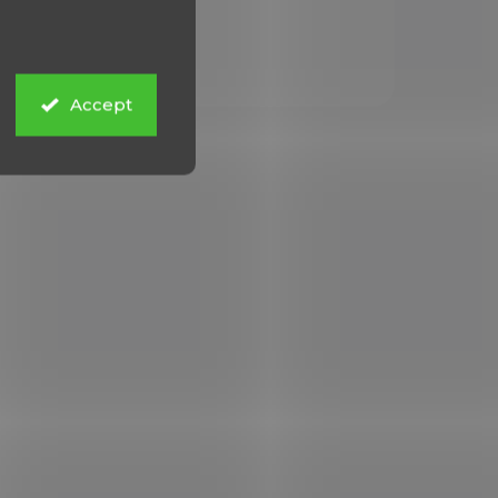
šípy s označením 1916 a
2016.
Accept