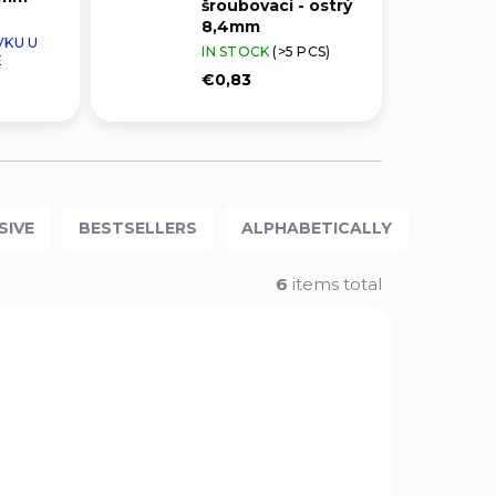
šroubovací - ostrý
8,4mm
VKU U
IN STOCK
(>5 PCS)
E
€0,83
SIVE
BESTSELLERS
ALPHABETICALLY
6
items total
932
47444