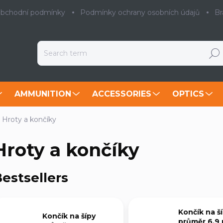
bchodní podmínky
Podmínky ochrany osobních údajů
Br
Searc
AMMUNITION
ACCESSORIES
OPTICS
Hroty a končíky
Hroty a končíky
estsellers
Končík na š
Končík na šípy
průměr 6,9 mm