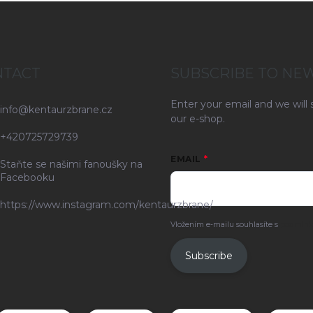
NTACT
SUBSCRIBE TO NE
Enter your email and we will
info
@
kentaurzbrane.cz
our e-shop.
+420725729739
EMAIL
Staňte se našimi fanoušky na
Facebooku
https://www.instagram.com/kentaurzbrane/
Vložením e-mailu souhlasíte s
podmínk
Subscribe