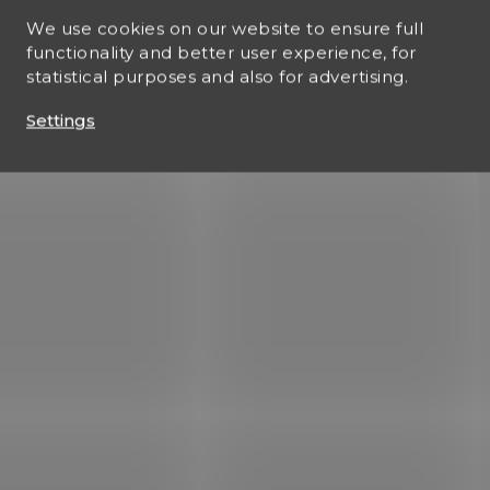
We use cookies on our website to ensure full
functionality and better user experience, for
statistical purposes and also for advertising.
Settings
L
i
s
t
i
n
g
c
o
n
t
r
o
l
s