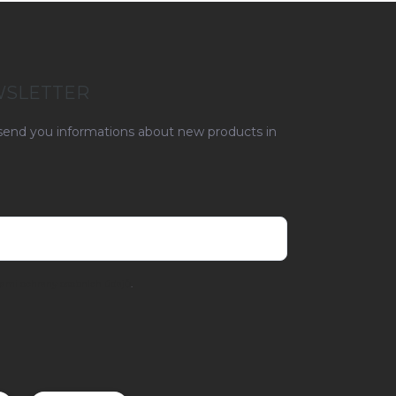
WSLETTER
 send you informations about new products in
ami ochrany osobních údajů
.