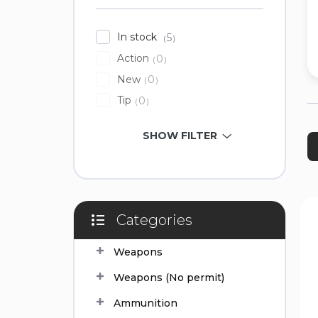
In stock
5
Action
0
New
0
Tip
0
P
SHOW FILTER
r
o
d
u
c
L
t
i
Categories
Skip
s
s
categories
o
t
Weapons
r
o
Weapons (No permit)
t
f
i
p
Ammunition
n
r