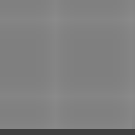
IN STOCK
IN
(>5 PCS)
(
Končík na šípy s
Kovový hrot na
drážkou pro kuši
dřevěné šípy
€0,58
€0,74
Add to cart
Add to cart
Plastový končík k
Kovový hrot vhodný p
duralovému šípu 2219 s
šípy prům.8,0 a 8,7 m
drážkou pro kuši - 1 kus.