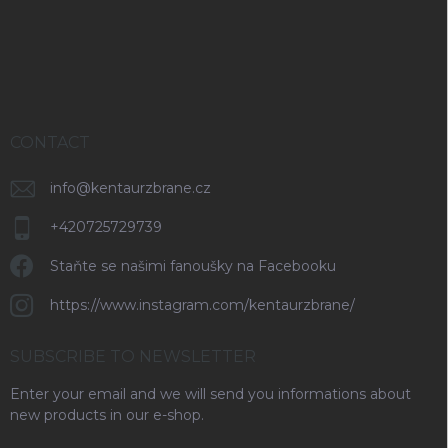
s
e
r
CONTACT
info
@
kentaurzbrane.cz
+420725729739
Staňte se našimi fanoušky na Facebooku
https://www.instagram.com/kentaurzbrane/
SUBSCRIBE TO NEWSLETTER
Enter your email and we will send you informations about
new products in our e-shop.