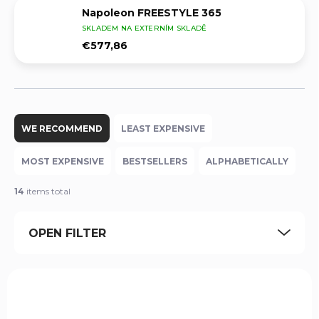
Napoleon FREESTYLE 365
SKLADEM NA EXTERNÍM SKLADĚ
€577,86
P
r
WE RECOMMEND
LEAST EXPENSIVE
o
d
MOST EXPENSIVE
BESTSELLERS
ALPHABETICALLY
u
c
14
items total
t
s
OPEN FILTER
o
r
t
L
i
i
n
NK18K-LEG-1
s
g