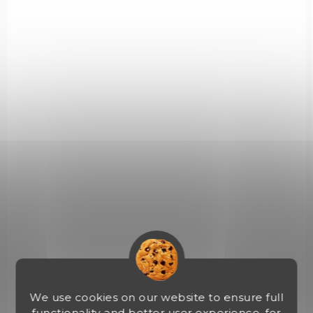
PRO285X-MK-CS-PHM
SKLADEM NA EXTERNÍM SKLADĚ
Napoleon PHANTOM TRAVELQ® PRO285
€573,73
Detail
We use cookies on our website to ensure full
functionality and better user experience, for