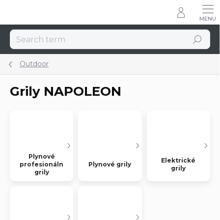
Skip
to
content
Search
Outdoor
Grily NAPOLEON
Plynové
Elektrické
profesionální
Plynové grily
grily
grily