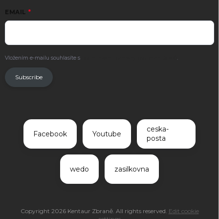
EMAIL
Vložením e-mailu souhlasíte s
podmínkami ochrany osobních údajů
.
Subscribe
ceska-
Facebook
Youtube
posta
wedo
zasilkovna
Copyright 2026
Kentaur Zbraně
. All rights reserved.
Edit cookie
settings