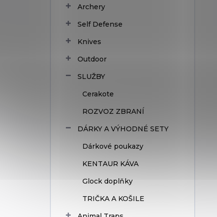
Archery
Self Defense
Knives
Outdoor
SLUŽBY
Cerakote
ROZVOZ ZBRANÍ
DÁRKY A VÝHODNÉ SETY
Dárkové poukazy
KENTAUR KÁVA
Glock doplňky
TRIČKA A KOŠILE
Animal Traps