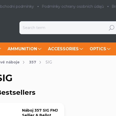
bchodní podmínky
Podmínky ochrany osobních údajů
Br
Searc
AMMUNITION
ACCESSORIES
OPTICS
ové náboje
357
SIG
SIG
estsellers
Náboj 357 SIG FMJ
Sellier & Bellot