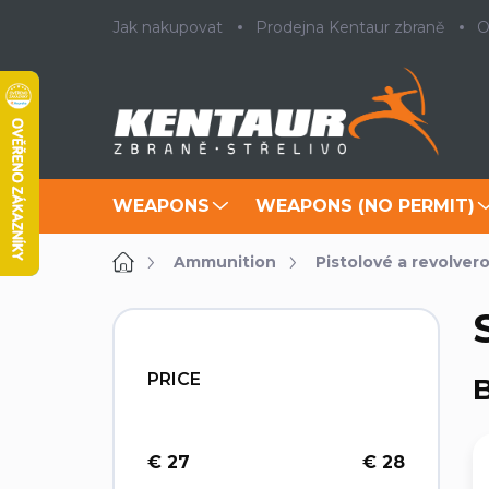
Skip
Jak nakupovat
Prodejna Kentaur zbraně
O
to
content
WEAPONS
WEAPONS (NO PERMIT)
Home
Ammunition
Pistolové a revolver
S
i
d
PRICE
B
e
b
a
r
€
27
€
28