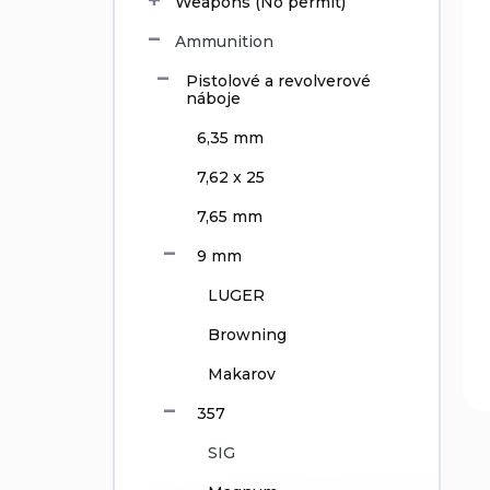
d
Weapons (No permit)
u
Ammunition
c
t
Pistolové a revolverové
s
náboje
6,35 mm
7,62 x 25
7,65 mm
9 mm
LUGER
Browning
Makarov
357
SIG