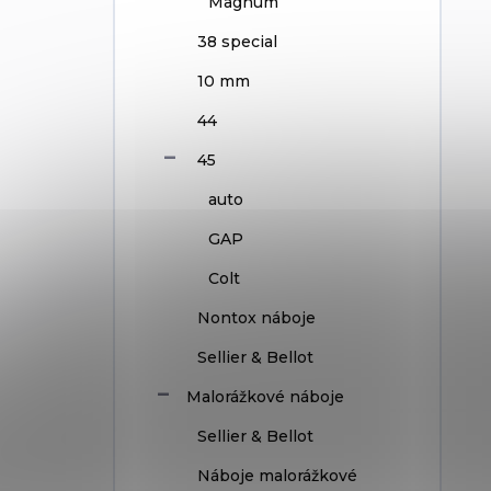
Magnum
38 special
10 mm
44
45
auto
GAP
Colt
Nontox náboje
Sellier & Bellot
Malorážkové náboje
Sellier & Bellot
Náboje malorážkové