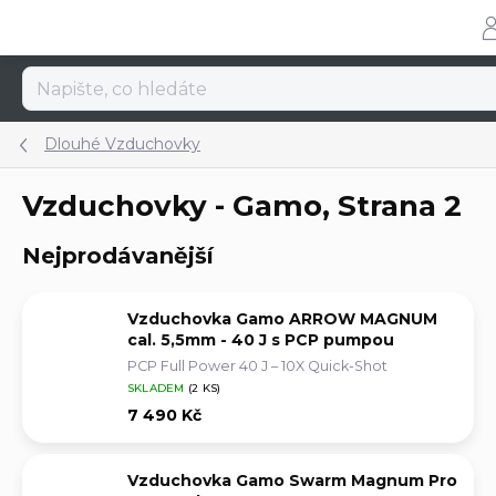
Přejít
na
obsah
Dlouhé Vzduchovky
Vzduchovky - Gamo
, Strana 2
Nejprodávanější
Vzduchovka Gamo ARROW MAGNUM
cal. 5,5mm - 40 J s PCP pumpou
PCP Full Power 40 J – 10X Quick-Shot
SKLADEM
(2 KS)
7 490 Kč
Vzduchovka Gamo Swarm Magnum Pro