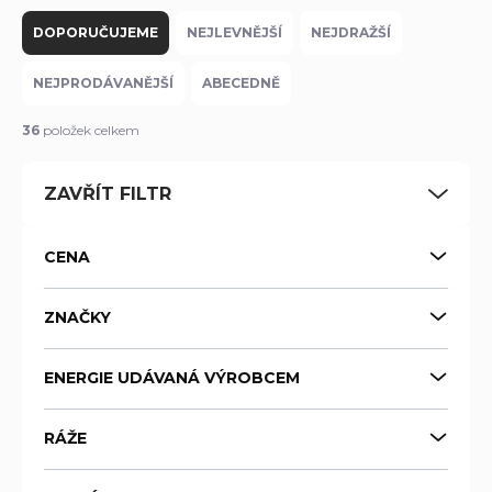
Ř
a
DOPORUČUJEME
NEJLEVNĚJŠÍ
NEJDRAŽŠÍ
z
e
NEJPRODÁVANĚJŠÍ
ABECEDNĚ
n
í
36
položek celkem
p
r
ZAVŘÍT FILTR
o
d
u
CENA
k
t
ů
ZNAČKY
ENERGIE UDÁVANÁ VÝROBCEM
RÁŽE