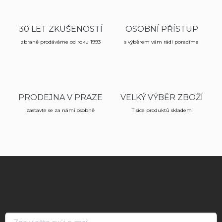
o
c
v
í
á
p
30 LET ZKUŠENOSTÍ
OSOBNÍ PŘÍSTUP
n
r
v
í
zbraně prodáváme od roku 1993
s výběrem vám rádi poradíme
k
y
v
ý
p
PRODEJNA V PRAZE
VELKÝ VÝBĚR ZBOŽÍ
i
s
zastavte se za námi osobně
Tisíce produktů skladem
u
Z
á
p
a
t
í