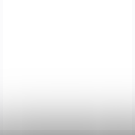
SKLADEM
(1 KS)
Vzduchovka Gamo Shadow DX cal. 4,5mm -
NEOMEZENÝ VÝKON
Lehká zlamovací vzduchovka – 16 J
5 477 Kč
Do košíku
Vzduchovka GAMO Shadow DX cal. 4,5 mm je lehká a spolehlivá
zlamovací vzduchovka s výkonem až 16 J, ideální pro sportovní i
rekreační střelbu. Nabízí jednoduchou konstrukci,...