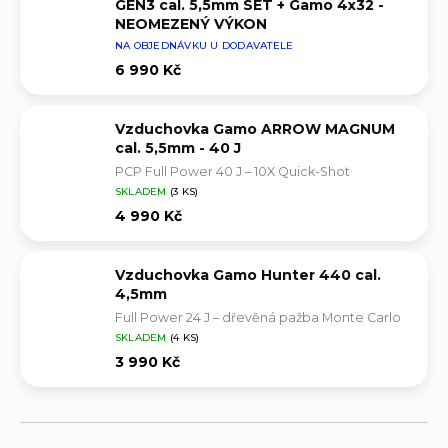
GEN3 cal. 5,5mm SET + Gamo 4x32 -
NEOMEZENÝ VÝKON
NA OBJEDNÁVKU U DODAVATELE
Full Power 45 J – GAS-píst – 10X Quick-Shot
6 990 Kč
Vzduchovka Gamo ARROW MAGNUM
cal. 5,5mm - 40 J
PCP Full Power 40 J – 10X Quick-Shot
SKLADEM
(3 KS)
4 990 Kč
Vzduchovka Gamo Hunter 440 cal.
4,5mm
Full Power 24 J – dřevěná pažba Monte Carlo
SKLADEM
(4 KS)
3 990 Kč