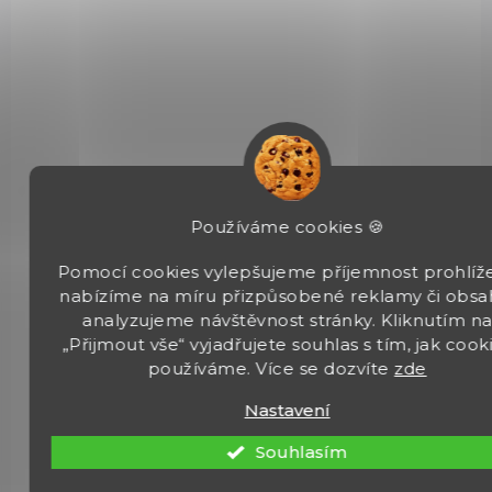
FULL POWER
7689
Používáme cookies 🍪
Pomocí cookies vylepšujeme příjemnost prohlíže
nabízíme na míru přizpůsobené reklamy či obsa
analyzujeme návštěvnost stránky. Kliknutím n
„Přijmout vše“ vyjadřujete souhlas s tím, jak cook
používáme. Více se dozvíte
zde
SKLADEM
Nastavení
(2 KS)
Vzduchovka Gamo Shadow IGT cal. 4,5mm
Souhlasím
- NEOMEZENÝ VÝKON
IGT GAS-píst – Full Power 24 J