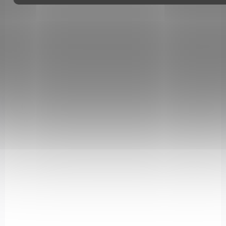
5 890 Kč
Do košíku
Vzduchovka GAMO Shadow IGT cal. 4,5 mm je moderní
zlamovací vzduchovka s technologií GAS-píst (IGT) a výkonem
až 24 J. Nabízí plynulý chod, menší vibrace a přesnou střelbu
pro...
FULL POWER
999425