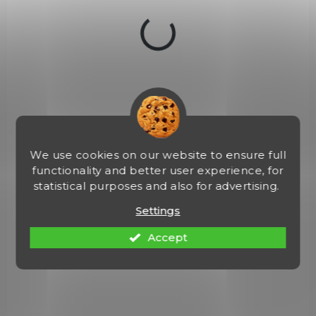
2.4948
We use cookies on our website to ensure full
functionality and better user experience, for
statistical purposes and also for advertising.
Settings
Accept
NA OBJEDNÁVKU U DODAVATELE
Vzduchovka Hammerli Hunter Force 750
Combo cal. 4,5mm + puškohled 4x32
€223,57
Add to cart