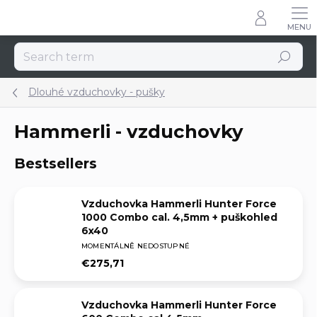
Skip
to
content
Search
Dlouhé vzduchovky - pušky
Hammerli - vzduchovky
Bestsellers
Vzduchovka Hammerli Hunter Force
1000 Combo cal. 4,5mm + puškohled
6x40
MOMENTÁLNĚ NEDOSTUPNÉ
€275,71
Vzduchovka Hammerli Hunter Force