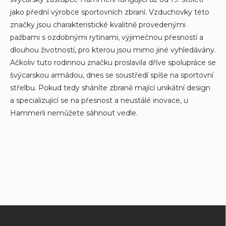
i
jako přední výrobce sportovních zbraní. Vzduchovky této
n
g
značky jsou charakteristické kvalitně provedenými
c
pažbami s ozdobnými rytinami, výjimečnou přesností a
o
dlouhou životností, pro kterou jsou mimo jiné vyhledávány.
n
t
Ačkoliv tuto rodinnou značku proslavila dříve spolupráce se
r
švýcarskou armádou, dnes se soustředí spíše na sportovní
o
střelbu. Pokud tedy sháníte zbraně mající unikátní design
l
s
a specializující se na přesnost a neustálé inovace, u
Hammerli nemůžete sáhnout vedle.
F
o