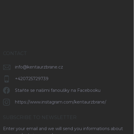
o
t
e
r
CONTACT
info
@
kentaurzbrane.cz
+420725729739
Staňte se našimi fanoušky na Facebooku
https://www.instagram.com/kentaurzbrane/
SUBSCRIBE TO NEWSLETTER
Enter your email and we will send you informations about