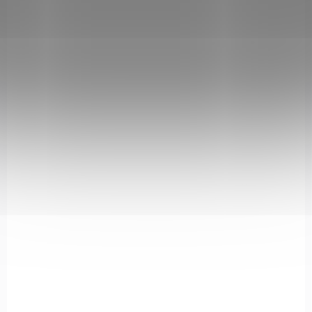
Vzduchovky švýcarské značky Hammerli jsou charakteristické
klasickým provedením pažby s ozdobnou rytinou, výbornou
přesností a dlouhou životností. Je vybavena světlovodnými...
2.4936