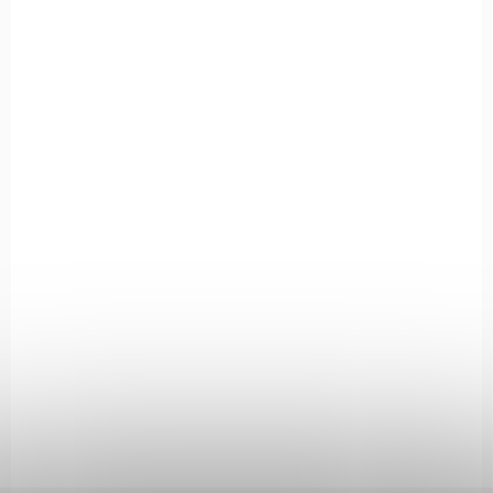
NA OBJEDNÁVKU U DODAVATELE
Vzduchovka Hammerli Hunter Force 600
Combo cal.4,5mm
€160,31
Add to cart