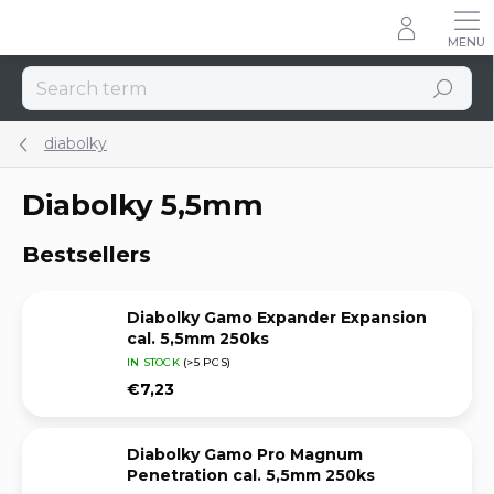
Skip
to
content
Search
diabolky
Diabolky 5,5mm
Bestsellers
Diabolky Gamo Expander Expansion
cal. 5,5mm 250ks
IN STOCK
(>5 PCS)
€7,23
Diabolky Gamo Pro Magnum
Penetration cal. 5,5mm 250ks