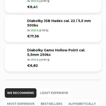
IN STOCK
(>5 PCS)
€6,41
Diabolky JSB Hades cal. 22 / 5,5 mm
500ks
IN STOCK
(2 PCS)
€17,36
Diabolky Gamo Hollow Point cal.
5,5mm 250ks
IN STOCK
(>5 PCS)
€6,82
P
r
WE RECOMMEND
LEAST EXPENSIVE
o
d
MOST EXPENSIVE
BESTSELLERS
ALPHABETICALLY