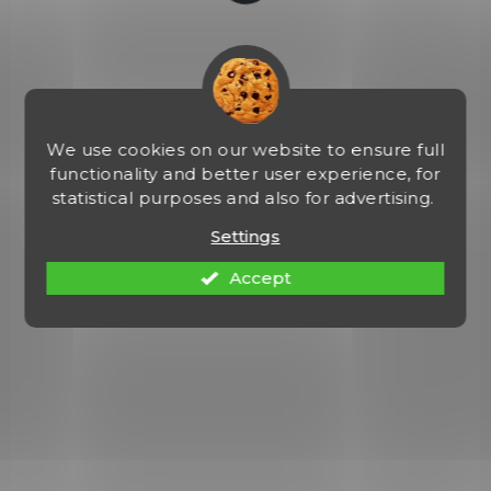
209-M
We use cookies on our website to ensure full
functionality and better user experience, for
statistical purposes and also for advertising.
Settings
Accept
IN STOCK
(4 PCS)
Opaskové pouzdro Dasta 209-M
€20,40
Add to cart