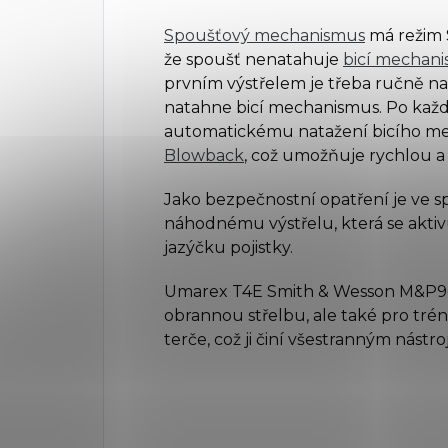
Spoušťový mechanismus
má režim S
že spoušť nenatahuje
bicí mechan
prvním výstřelem je třeba ručně na
natahne bicí mechanismus. Po každ
automatickému natažení bicího m
Blowback
, což umožňuje rychlou a
Jako bezpečnostní opatření je ve s
náhodnému výstřelu, která se akti
jazýčku pojistky.
Umarex T4E Smith & Wesson M&P9c
obrannou střelbu, ale také pro tré
terče, což ji činí všestranným nástr