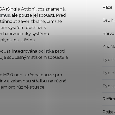
Ráže
:
A (Single Action), což znamená,
ismus
, ale pouze jej spouští. Před
Druh 
táhnout závěr zbraně, čímž se
ém výstřelu dochází k
Barva
echanismu díky systému
 plynulou střelbu.
Značk
poušti integrována
pojistka
proti
vuje současným stiskem spouště a
Typ st
Typ h
 M2.0 není určena pouze pro
nink a zábavnou střelbu na různé
Typ s
ojem pro různé situace.
Režim
Pojist