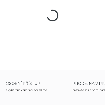
cena:
MŮŽEME DORUČIT DO:
11
−
+
T4E
Smith & Wesson MP9c, p
kuličkami Rubber Ball kalibru 
DETAILNÍ INFORMACE
OSOBNÍ PŘÍSTUP
PRODEJNA V PR
s výběrem vám rádi poradíme
zastavte se za námi os