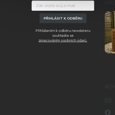
a
PR
t
í
PŘIHLÁSIT K ODBĚRU
Přihlášením k odběru newsleteru
souhlasíte se
zpracováním osobních údajů.
KO