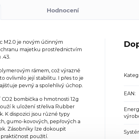
Hodnocení
 M2.0 je novým účinným
Dop
ochranu majetku prostřednictvím
 .43.
olymerovým rámem, což výrazně
Kateg
vlivnilo její stabilitu. I přes to je
ajišťuje pevný a spolehlivý úchop.
EAN
:
ní CO2 bombička o hmotnosti 12g
ouží k uložení střeliva Rubber
Energ
. K dispozici jsou různé typy
výro
vých, gumo-kovových, pepřových a
ek. Zásobníky lze dokoupit
Systé
 praktičnost použití.