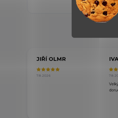
JIŘÍ OLMR
IV
7.8.2026
7.8.2
Velký
doru