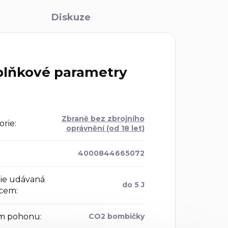
Diskuze
lňkové parametry
Zbraně bez zbrojního
orie
:
oprávnění (od 18 let)
4000844665072
ie udávaná
do 5 J
bcem
:
m pohonu
:
CO2 bombičky