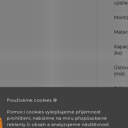
výstře
Montáž
Mater
Kapac
(ks)
:
Úsťov
(m/s)
:
Délka
Používáme cookies 🍪
Celko
Pomocí cookies vylepšujeme příjemnost
Hmot
prohlížení, nabízíme na míru přizpůsobené
reklamy či obsah a analyzujeme návštěvnost