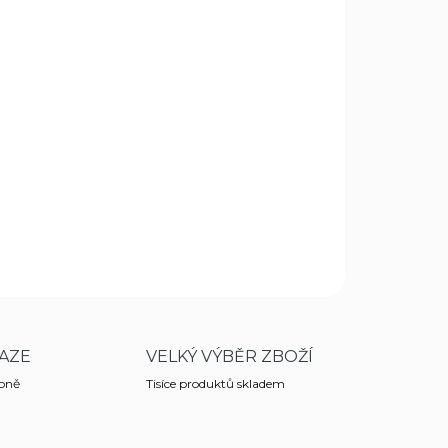
.8.2026
MOŽNOSTI DORUČENÍ
Přidat do košíku
istole s pohonem CO2 12g, střelba gumovými
.43, s kapacitou 8 ran, výkonová verze do 7,5J.
ZEPTAT SE
HLÍDAT
AZE
VELKÝ VÝBĚR ZBOŽÍ
obně
Tisíce produktů skladem