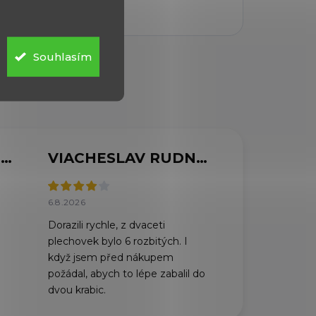
Souhlasím
MARCELA SVOBODOVÁ
VIACHESLAV RUDNYTSKYI
6.8.2026
Dorazili rychle, z dvaceti
plechovek bylo 6 rozbitých. I
když jsem před nákupem
požádal, abych to lépe zabalil do
dvou krabic.