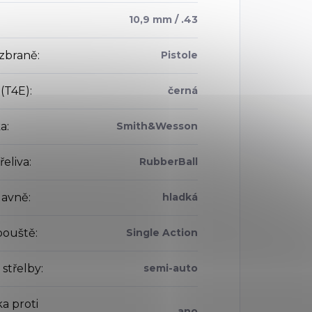
10,9 mm / .43
zbraně
:
Pistole
 (T4E)
:
černá
a
:
Smith&Wesson
řeliva
:
RubberBall
lavně
:
hladká
pouště
:
Single Action
 střelby
:
semi-auto
ka proti
ano