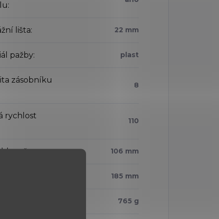
lu
:
ní lišta
:
22 mm
iál pažby
:
plast
ita zásobníku
8
á rychlost
110
 hlavně
:
106 mm
vá délka
:
185 mm
nost
:
765 g