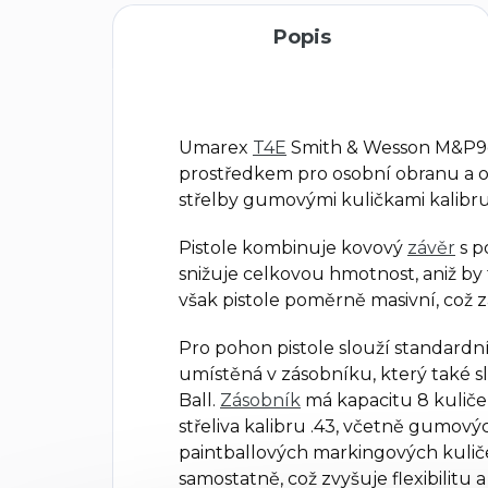
Popis
Umarex
T4E
Smith & Wesson M&P9c
prostředkem pro osobní obranu a 
střelby gumovými kuličkami kalibru
Pistole kombinuje kovový
závěr
s p
snižuje celkovou hmotnost, aniž by to o
však pistole poměrně masivní, což z
Pro pohon pistole slouží standard
umístěná v zásobníku, který také sl
Ball.
Zásobník
má kapacitu 8 kuliček
střeliva kalibru .43, včetně gumo
paintballových markingových kulič
samostatně, což zvyšuje flexibilitu a