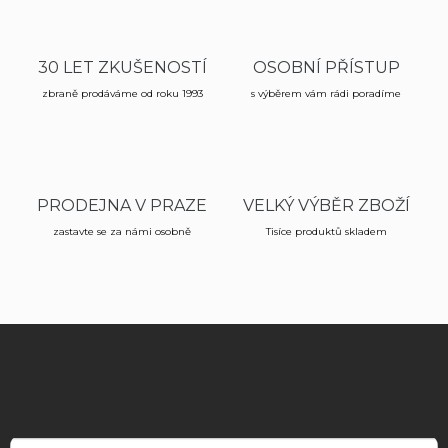
í
o
p
v
r
á
v
30 LET ZKUŠENOSTÍ
OSOBNÍ PŘÍSTUP
n
k
í
zbraně prodáváme od roku 1993
s výběrem vám rádi poradíme
y
v
ý
p
i
s
PRODEJNA V PRAZE
VELKÝ VÝBĚR ZBOŽÍ
u
zastavte se za námi osobně
Tisíce produktů skladem
Z
á
p
a
t
í