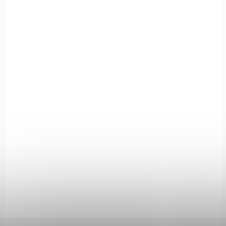
59353
NA OBJEDNÁVKU U DODAVATELE
Mířidla Truglo Fiber Optic pro Glock G2