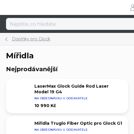
Přejít
na
obsah
Doplňky pro Glock
Mířidla
Nejprodávanější
LaserMax Glock Guide Rod Laser
Model 19 G4
NA OBJEDNÁVKU U DODAVATELE
10 990 Kč
Mířidla Truglo Fiber Optic pro Glock G1
NA OBJEDNÁVKU U DODAVATELE