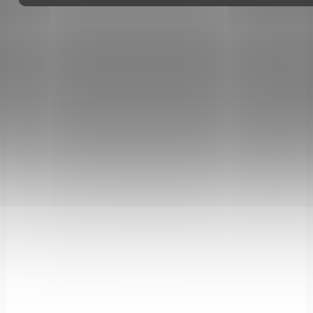
NA OBJEDNÁVKU U DODAVATELE
Mířidla Truglo TFO pro Glock 43 / 42
3 650 Kč
Do košíku
Mířidla Truglo TFO pro Glock 43 / 42 jsou vhodnou doplňkovou
variantou pro Vaši zbraň ve zhoršených světelných
podmínkách.
59410