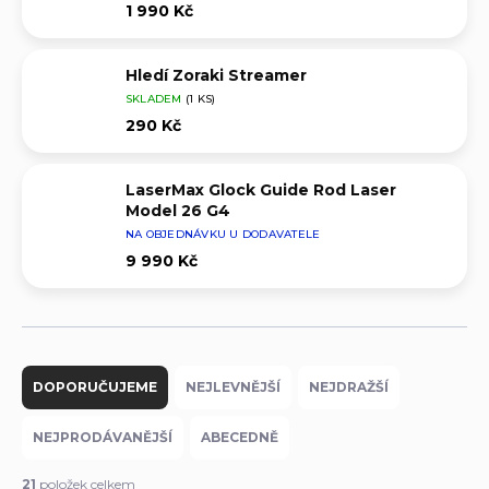
1 990 Kč
Hledí Zoraki Streamer
SKLADEM
(1 KS)
290 Kč
LaserMax Glock Guide Rod Laser
Model 26 G4
NA OBJEDNÁVKU U DODAVATELE
9 990 Kč
Ř
a
DOPORUČUJEME
NEJLEVNĚJŠÍ
NEJDRAŽŠÍ
z
e
NEJPRODÁVANĚJŠÍ
ABECEDNĚ
n
í
21
položek celkem