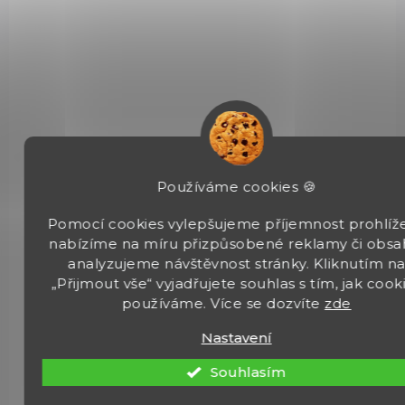
1 910 Kč
Do košíku
Mířidla Truglo Fiber Optic pro Glock G2 jsou vhodnou
doplňkovou variantou pro Vaši zbraň ve zhoršených světelných
podmínkách.
Používáme cookies 🍪
02359
Pomocí cookies vylepšujeme příjemnost prohlíže
nabízíme na míru přizpůsobené reklamy či obsa
analyzujeme návštěvnost stránky. Kliknutím n
„Přijmout vše“ vyjadřujete souhlas s tím, jak cook
používáme. Více se dozvíte
zde
Nastavení
Souhlasím