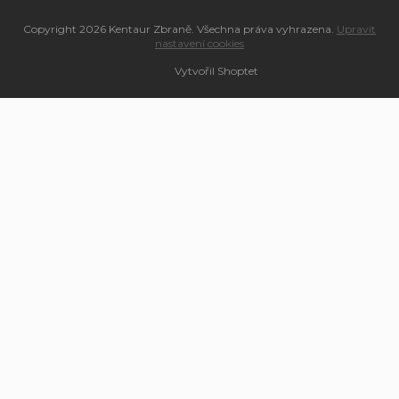
Copyright 2026
Kentaur Zbraně
. Všechna práva vyhrazena.
Upravit
nastavení cookies
Vytvořil Shoptet