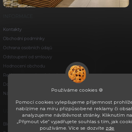
INFORMACE
Kontakty
Obchodní podmínky
Ochrana osobních údajů
Odstoupení od smlouvy
Hodnocení obchodu
Reklamace a vrácení zboží
Doprava a platba
Používáme cookies 🍪
Náš příběh
Pomocí cookies vylepšujeme příjemnost prohlíže
nabízíme na míru přizpůsobené reklamy či obsa
UŽITEČNÉ
analyzujeme návštěvnost stránky. Kliknutím n
„Přijmout vše“ vyjadřujete souhlas s tím, jak cook
Blog
používáme. Více se dozvíte
zde