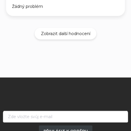
Žádný problém
Zobrazit další hodnocení
Z
á
p
a
t
í