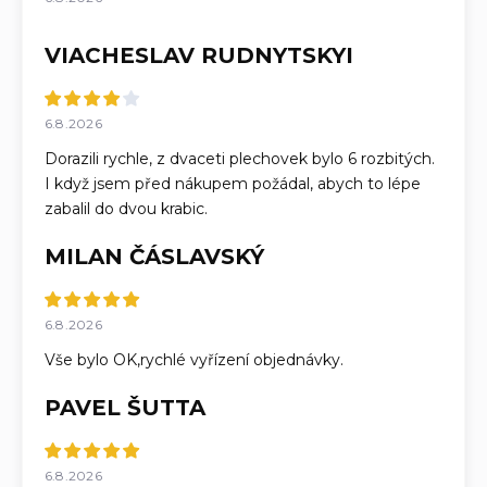
VIACHESLAV RUDNYTSKYI
6.8.2026
Dorazili rychle, z dvaceti plechovek bylo 6 rozbitých.
I když jsem před nákupem požádal, abych to lépe
zabalil do dvou krabic.
MILAN ČÁSLAVSKÝ
6.8.2026
Vše bylo OK,rychlé vyřízení objednávky.
PAVEL ŠUTTA
6.8.2026