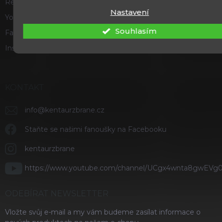
Recenze a hodnocení
Nastavení
Youtube
Souhlasím
Facebook
Instagram
KONTAKT
info
@
kentaurzbrane.cz
Staňte se našimi fanoušky na Facebooku
kentaurzbrane
https://www.youtube.com/channel/UCgx4wnta8gwEVg
ODEBÍRAT NEWSLETTER
Vložte svůj e-mail a my vám budeme zasílat informace o