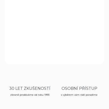
−
+
Přidat do košíku
Infračervený
laser kompatibilní s pistolí Glock 43. Vysoce
intenzivní červený laserový zaměřovací systém pro
pokročilé cílení.
DETAILNÍ INFORMACE
ZEPTAT SE
HLÍDAT
30 LET ZKUŠENOSTÍ
OSOBNÍ PŘÍSTUP
zbraně prodáváme od roku 1993
s výběrem vám rádi poradíme