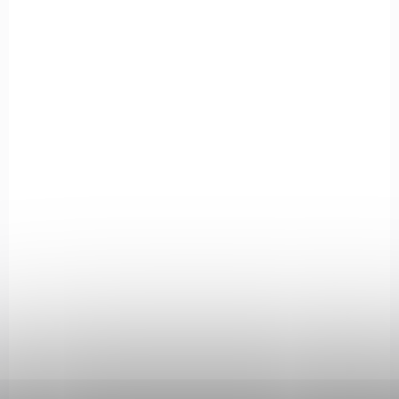
ROZVOZ PO CELÉ ČR
GLOCK43XKOLI
NA OBJEDNÁVKU
Glock 43X Rail MOS s kolimátorem cal.
9mm Luger
27 500 Kč
Do košíku