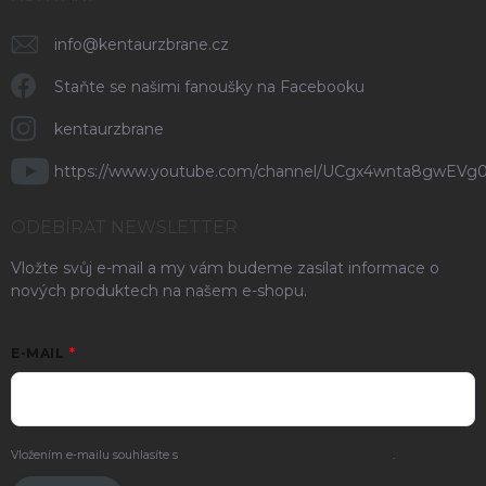
info
@
kentaurzbrane.cz
Staňte se našimi fanoušky na Facebooku
kentaurzbrane
https://www.youtube.com/channel/UCgx4wnta8gwEVg
ODEBÍRAT NEWSLETTER
Vložte svůj e-mail a my vám budeme zasílat informace o
nových produktech na našem e-shopu.
E-MAIL
Vložením e-mailu souhlasíte s
podmínkami ochrany osobních údajů
.