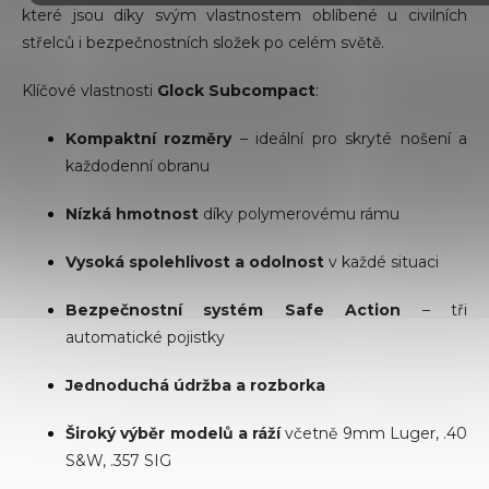
které jsou díky svým vlastnostem oblíbené u civilních
ý
p
střelců i bezpečnostních složek po celém světě.
i
s
Klíčové vlastnosti
Glock Subcompact
:
u
Kompaktní rozměry
– ideální pro skryté nošení a
každodenní obranu
Nízká hmotnost
díky polymerovému rámu
Vysoká spolehlivost a odolnost
v každé situaci
Bezpečnostní systém Safe Action
– tři
automatické pojistky
Jednoduchá údržba a rozborka
Široký výběr modelů a ráží
včetně 9mm Luger, .40
S&W, .357 SIG