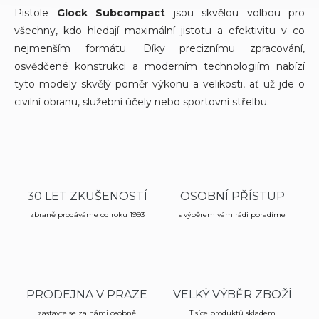
Pistole
Glock Subcompact
jsou skvělou volbou pro
všechny, kdo hledají maximální jistotu a efektivitu v co
nejmenším formátu. Díky preciznímu zpracování,
osvědčené konstrukci a moderním technologiím nabízí
tyto modely skvělý poměr výkonu a velikosti, ať už jde o
civilní obranu, služební účely nebo sportovní střelbu.
30 LET ZKUŠENOSTÍ
OSOBNÍ PŘÍSTUP
zbraně prodáváme od roku 1993
s výběrem vám rádi poradíme
PRODEJNA V PRAZE
VELKÝ VÝBĚR ZBOŽÍ
zastavte se za námi osobně
Tisíce produktů skladem