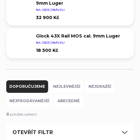
9mm Luger
NA OBJEDNÁVKU
32 900 Kč
Glock 43X Rail MOS cal. 9mm Luger
NA OBJEDNÁVKU
18 500 Kč
Ř
a
DOPORUČUJEME
NEJLEVNĚJŠÍ
NEJDRAŽŠÍ
z
e
NEJPRODÁVANĚJŠÍ
ABECEDNĚ
n
í
9
položek celkem
p
r
OTEVŘÍT FILTR
o