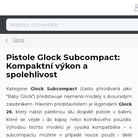
Přejít
na
obsah
Glock
Pistole Glock Subcompact:
Kompaktní výkon a
spolehlivost
Kategorie
Glock Subcompact
(často přezdívaná jako
"Baby Glock") představuje nejmenší modely s dvouřadým
zásobníkem. Hlavním představitelem je legendární
Glock
26
, který nabízí palebnou sílu dospělé pistole v balení,
které se vejde i do kapsy nebo kotníkového pouzdra.
Výhodou těchto modelů je vysoká kompatibilita – v
subcompactu můžete v případě nouze použít i delší