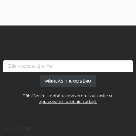
Z
á
p
a
t
í
PŘIHLÁSIT K ODBĚRU
Přihlášením k odběru newsleteru souhlasíte se
zpracováním osobních údajů.
PRODEJNA