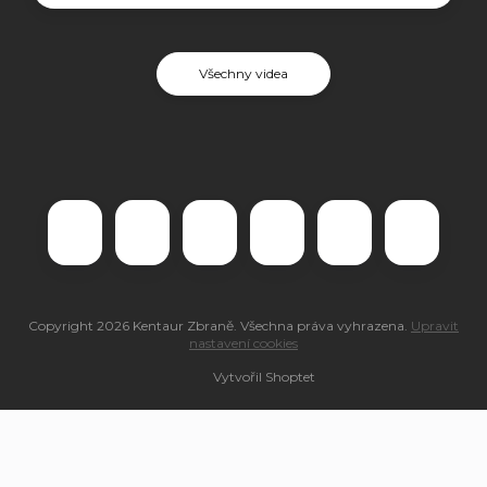
Všechny videa
Copyright 2026
Kentaur Zbraně
. Všechna práva vyhrazena.
Upravit
nastavení cookies
Vytvořil Shoptet