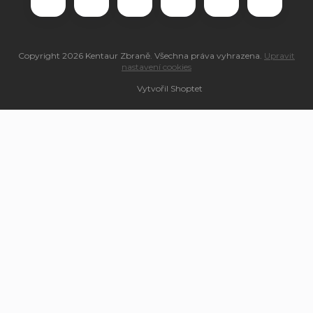
Copyright 2026
Kentaur Zbraně
. Všechna práva vyhrazena.
Upravit
nastavení cookies
Vytvořil Shoptet