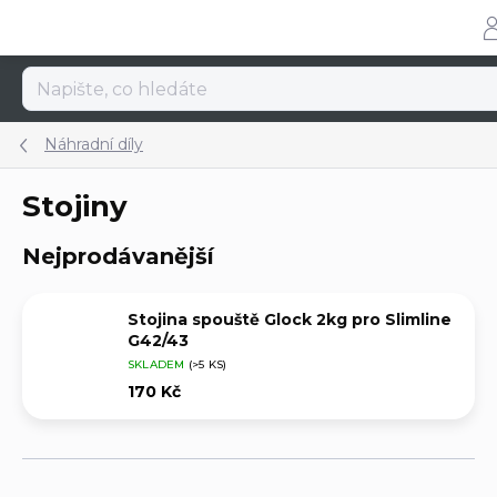
Přejít
na
obsah
Náhradní díly
Stojiny
Nejprodávanější
Stojina spouště Glock 2kg pro Slimline
G42/43
SKLADEM
(>5 KS)
170 Kč
Ř