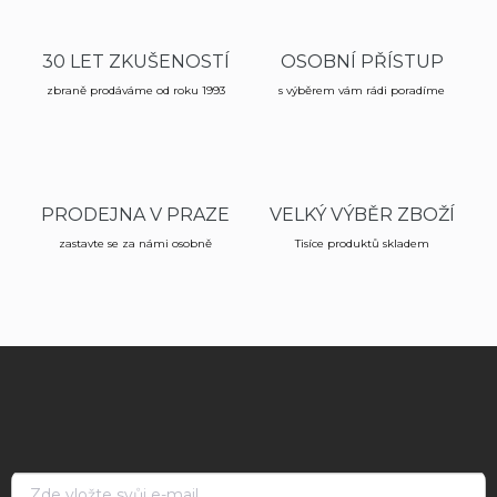
d
a
c
30 LET ZKUŠENOSTÍ
OSOBNÍ PŘÍSTUP
í
zbraně prodáváme od roku 1993
p
s výběrem vám rádi poradíme
r
v
k
y
v
PRODEJNA V PRAZE
VELKÝ VÝBĚR ZBOŽÍ
ý
p
zastavte se za námi osobně
Tisíce produktů skladem
i
s
u
Z
á
p
a
t
í