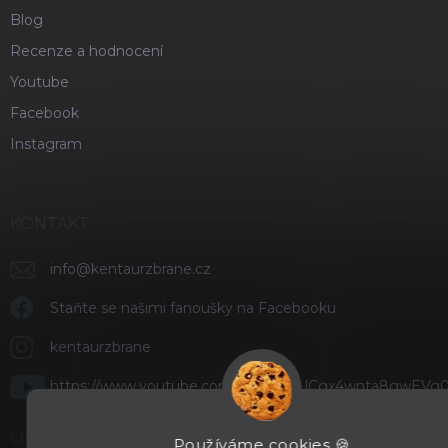
Blog
Recenze a hodnocení
Youtube
Facebook
Instagram
KONTAKT
info
@
kentaurzbrane.cz
Staňte se našimi fanoušky na Facebooku
kentaurzbrane
https://www.youtube.com/channel/UCgx4wnta8gwEVg
ODEBÍRAT NEWSLETTER
Používáme cookies 🍪