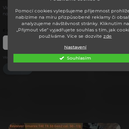
Vložte svůj e-mail a my vám budeme zasílat informace o
Pomocí cookies vylepšujeme příjemnost prohlíže
nových produktech na našem e-shopu.
nabízíme na míru přizpůsobené reklamy či obsa
analyzujeme návštěvnost stránky. Kliknutím n
„Přijmout vše“ vyjadřujete souhlas s tím, jak cook
E-MAIL
používáme. Více se dozvíte
zde
Nastavení
Souhlasím
Vložením e-mailu souhlasíte s
podmínkami ochrany osobních údajů
.
Přihlásit se