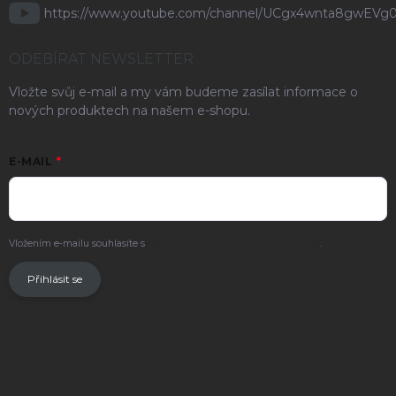
https://www.youtube.com/channel/UCgx4wnta8gwEVg
ODEBÍRAT NEWSLETTER
Vložte svůj e-mail a my vám budeme zasílat informace o
nových produktech na našem e-shopu.
E-MAIL
Vložením e-mailu souhlasíte s
podmínkami ochrany osobních údajů
.
Přihlásit se