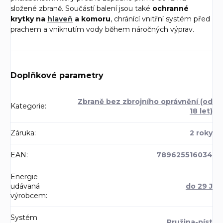
složené zbraně. Součástí balení jsou také
ochranné
krytky na
hlaveň
a komoru
, chránící vnitřní systém před
prachem a vniknutím vody během náročných výprav.
Doplňkové parametry
Zbraně bez zbrojního oprávnění (od
Kategorie
:
18 let)
Záruka
:
2 roky
EAN
:
789625516034
Energie
udávaná
do 29 J
výrobcem
:
Systém
Pružina-píst