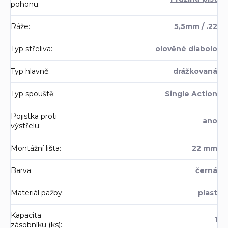
pohonu
:
Ráže
:
5,5mm / .22
Typ střeliva
:
olověné diabolo
Typ hlavně
:
drážkovaná
Typ spouště
:
Single Action
Pojistka proti
ano
výstřelu
:
Montážní lišta
:
22 mm
Barva
:
černá
Materiál pažby
:
plast
Kapacita
1
zásobníku (ks)
: