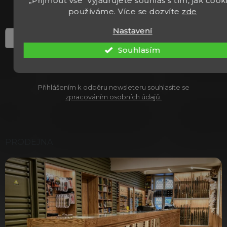
„Přijmout vše“ vyjadřujete souhlas s tím, jak cook
a
používáme. Více se dozvíte
zde
t
í
Nastavení
Souhlasím
PŘIHLÁSIT K ODBĚRU
Přihlášením k odběru newsleteru souhlasíte se
zpracováním osobních údajů.
PRODEJNA