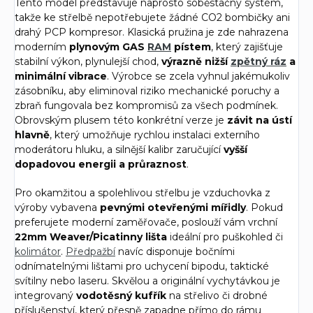
Tento model představuje naprosto soběstačný systém,
takže ke střelbě nepotřebujete žádné CO2 bombičky ani
drahý PCP kompresor. Klasická pružina je zde nahrazena
moderním
plynovým GAS
RAM
pístem
, který zajišťuje
stabilní výkon, plynulejší chod,
výrazně nižší
zpětný ráz
a
minimální vibrace
. Výrobce se zcela vyhnul jakémukoliv
zásobníku, aby eliminoval riziko mechanické poruchy a
zbraň fungovala bez kompromisů za všech podmínek.
Obrovským plusem této konkrétní verze je
závit na ústí
hlavně
, který umožňuje rychlou instalaci externího
moderátoru hluku, a silnější kalibr zaručující
vyšší
dopadovou energii a průraznost
.
Pro okamžitou a spolehlivou střelbu je vzduchovka z
výroby vybavena
pevnými otevřenými mířidly
. Pokud
preferujete moderní zaměřovače, poslouží vám vrchní
22mm Weaver/Picatinny lišta
ideální pro puškohled či
kolimátor
.
Předpažbí
navíc disponuje bočními
odnímatelnými lištami pro uchycení bipodu, taktické
svítilny nebo laseru. Skvělou a originální vychytávkou je
integrovaný
vodotěsný kufřík
na střelivo či drobné
příslušenství, který přesně zapadne přímo do rámu