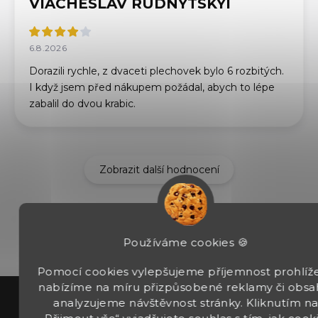
VIACHESLAV RUDNYTSKYI
6.8.2026
Dorazili rychle, z dvaceti plechovek bylo 6 rozbitých.
I když jsem před nákupem požádal, abych to lépe
zabalil do dvou krabic.
Zobrazit další hodnocení
Používáme cookies 🍪
Pomocí cookies vylepšujeme příjemnost prohlíže
Z
nabízíme na míru přizpůsobené reklamy či obsa
á
analyzujeme návštěvnost stránky. Kliknutím n
p