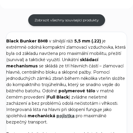
Zobrazit všechny související produkty
Black Bunker BM8
v silnější ráži
5,5 mm (.22)
je
extrémně odolná kompaktní zlamovací vzduchovka, která
byla od základu navržena pro maximální mobilitu, přežití
(survival) a taktické využití. Unikátní
skládací
mechanismus
se skládá ze tří hlavních částí – zlamovací
hlavně, centrálního bloku a sklopné pažby. Pomocí
jednoduchých zámků zbraň během několika vteřin složíte
do kompaktního trojúhelníku, který se snadno vejde do
běžného batohu. Odolné
polymerové tělo
v matně
černém provedení (
Full Black
) zvládne nešetrné
zacházení a bez problémů odolá nečistotám i vlhkosti.
Integrovaná lišta na hlavni při sklopení funguje jako
spolehlivá
mechanická
pojistka
pro maximálně
bezpečný transport.