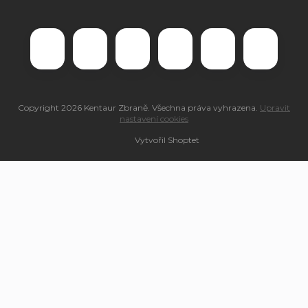
Copyright 2026
Kentaur Zbraně
. Všechna práva vyhrazena.
Upravit
nastavení cookies
Vytvořil Shoptet