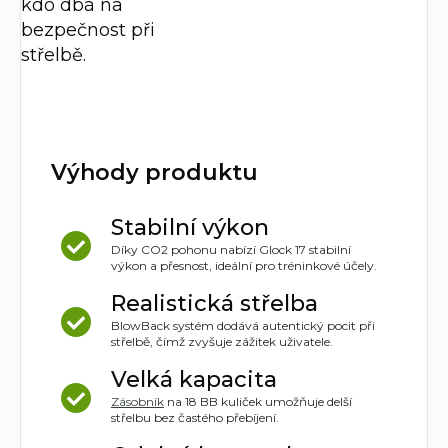
kdo dbá na
bezpečnost při
střelbě.
Výhody produktu
Stabilní výkon
Díky CO2 pohonu nabízí Glock 17 stabilní
výkon a přesnost, ideální pro tréninkové účely.
Realistická střelba
BlowBack systém dodává autentický pocit při
střelbě, čímž zvyšuje zážitek uživatele.
Velká kapacita
Zásobník
na 18 BB kuliček umožňuje delší
střelbu bez častého přebíjení.