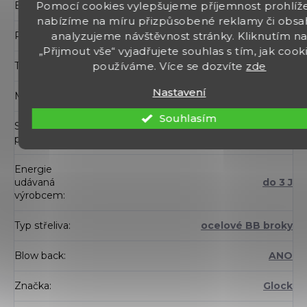
EAN
:
4000844647894
Pomocí cookies vylepšujeme příjemnost prohlíže
nabízíme na míru přizpůsobené reklamy či obsa
Ráže
:
4,5 mm / .177
analyzujeme návštěvnost stránky. Kliknutím n
„Přijmout vše“ vyjadřujete souhlas s tím, jak cook
Typ hlavně
:
hladká
používáme. Více se dozvíte
zde
Nastavení
Montážní lišta
:
22 mm
Souhlasím
Systém
CO2
pohonu
:
Energie
udávaná
do 3 J
výrobcem
:
Typ střeliva
:
ocelové BB broky
Blow back
:
ANO
Značka
:
Glock