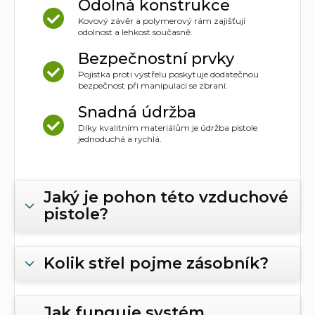
Odolná konstrukce
Kovový závěr a polymerový rám zajišťují
odolnost a lehkost současně.
Bezpečnostní prvky
Pojistka proti výstřelu poskytuje dodatečnou
bezpečnost při manipulaci se zbraní.
Snadná údržba
Díky kvalitním materiálům je údržba pistole
jednoduchá a rychlá.
Jaký je pohon této vzduchové
pistole?
Kolik střel pojme zásobník?
Jak funguje systém