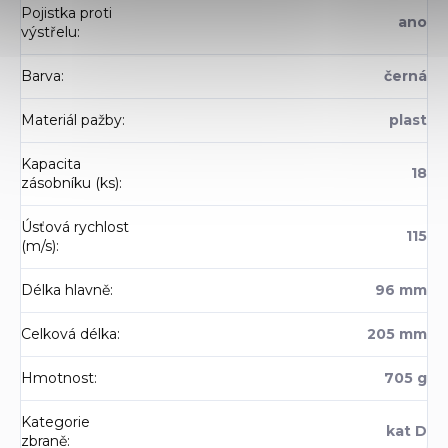
Pojistka proti
ano
výstřelu
:
Barva
:
černá
Materiál pažby
:
plast
Kapacita
18
zásobníku (ks)
:
Úsťová rychlost
115
(m/s)
:
Délka hlavně
:
96 mm
Celková délka
:
205 mm
Hmotnost
:
705 g
Kategorie
kat D
zbraně
: