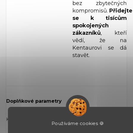
bez zbytečných
kompromisů.
Přidejte
se k tisícům
spokojených
zákazníků
, kteří
vědí, že na
Kentaurovi se dá
stavět.
Doplňkové parametry
Zbraně bez zbrojního oprávnění (od
Kategorie
:
18 let)
Používáme cookies 🍪