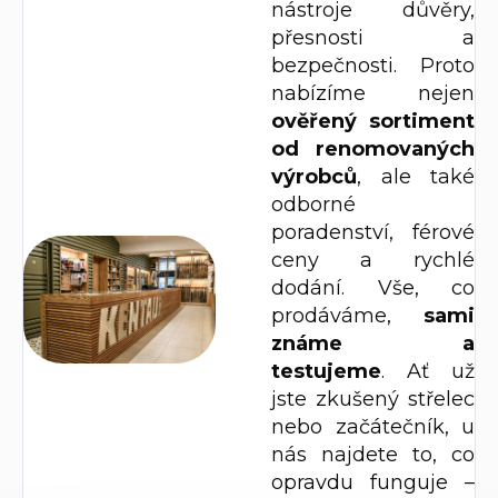
nástroje důvěry,
přesnosti a
bezpečnosti. Proto
nabízíme nejen
o
věřený sortiment
od renomovaných
výrobců
, ale také
odborné
poradenství, férové
ceny a rychlé
dodání. Vše, co
prodáváme,
sami
známe a
testujeme
. Ať už
jste zkušený střelec
nebo začátečník, u
nás najdete to, co
opravdu funguje –