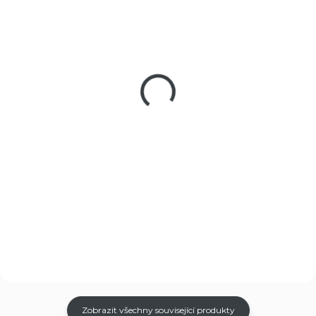
SKLADEM NA EXTERNÍM SKLADĚ
NA OBJEDNÁVKU U DODAVATELE
Vzduchová pistole
Vzduchová pistole
Bruni GAP Blowback
Bruni 92 Blowback
3 950 Kč
3 880 Kč
Do košíku
Do košíku
Bruni GAP, vzduchová pistole
Bruni 92, vzduchová pistole na
na CO2 bombičku 12g se
CO2 bombičku 12g se
systémem BlowBackem pro
systémem BlowBackem pro
destrukční střelbu ocelovými
destrukční střelbu ocelovými
BB broky kalibru 4,5mm,
BB broky, kapacita zásobníku
kapacita zásobníku 17 BB,
18 BB, full metal provedení.
replika Glock 17.
Zobrazit všechny související produkty