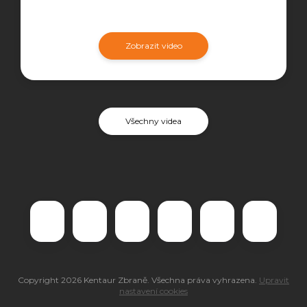
Zobrazit video
Všechny videa
Copyright 2026
Kentaur Zbraně
. Všechna práva vyhrazena.
Upravit
nastavení cookies