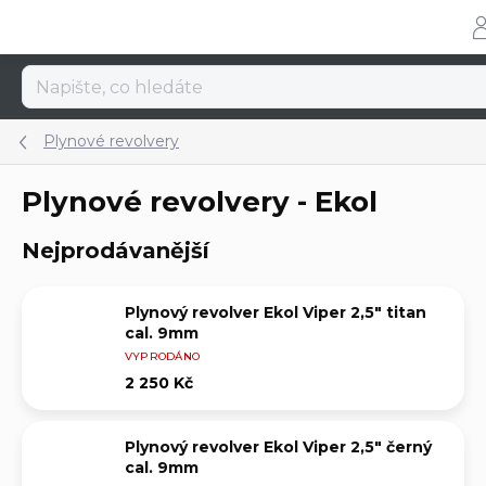
Přejít
na
obsah
Plynové revolvery
Plynové revolvery - Ekol
Nejprodávanější
Plynový revolver Ekol Viper 2,5" titan
cal. 9mm
VYPRODÁNO
2 250 Kč
Plynový revolver Ekol Viper 2,5" černý
cal. 9mm