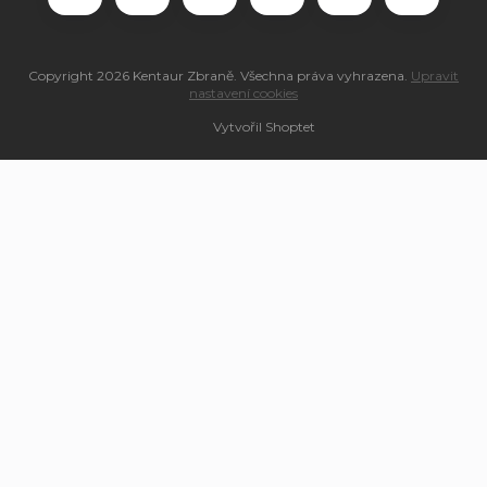
Copyright 2026
Kentaur Zbraně
. Všechna práva vyhrazena.
Upravit
nastavení cookies
Vytvořil Shoptet