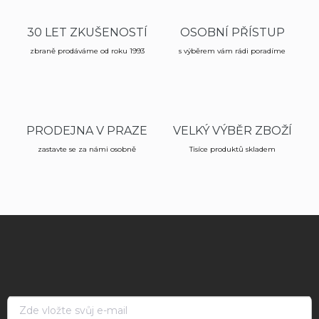
30 LET ZKUŠENOSTÍ
OSOBNÍ PŘÍSTUP
zbraně prodáváme od roku 1993
s výběrem vám rádi poradíme
PRODEJNA V PRAZE
VELKÝ VÝBĚR ZBOŽÍ
zastavte se za námi osobně
Tisíce produktů skladem
Z
á
p
a
t
í