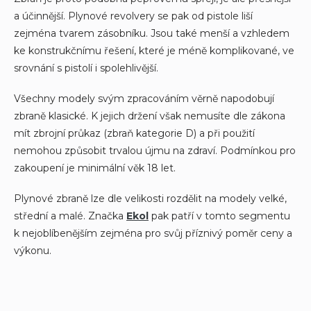
r
a účinnější. Plynové revolvery se pak od pistole liší
v
k
zejména tvarem zásobníku. Jsou také menší a vzhledem
y
ke konstrukčnímu řešení, které je méně komplikované, ve
v
srovnání s pistolí i spolehlivější.
ý
p
i
Všechny modely svým zpracováním věrně napodobují
s
zbraně klasické. K jejich držení však nemusíte dle zákona
u
mít zbrojní průkaz (zbraň kategorie D) a při použití
nemohou způsobit trvalou újmu na zdraví. Podmínkou pro
zakoupení je minimální věk 18 let.
Plynové zbraně lze dle velikosti rozdělit na modely velké,
střední a malé. Značka
Ekol
pak patří v tomto segmentu
k nejoblíbenějším zejména pro svůj příznivý poměr ceny a
výkonu.