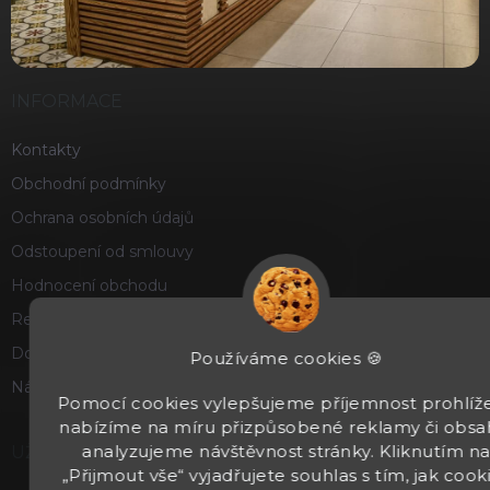
INFORMACE
Kontakty
Obchodní podmínky
Ochrana osobních údajů
Odstoupení od smlouvy
Hodnocení obchodu
Reklamace a vrácení zboží
Doprava a platba
Používáme cookies 🍪
Náš příběh
Pomocí cookies vylepšujeme příjemnost prohlíže
nabízíme na míru přizpůsobené reklamy či obsa
analyzujeme návštěvnost stránky. Kliknutím n
UŽITEČNÉ
„Přijmout vše“ vyjadřujete souhlas s tím, jak cook