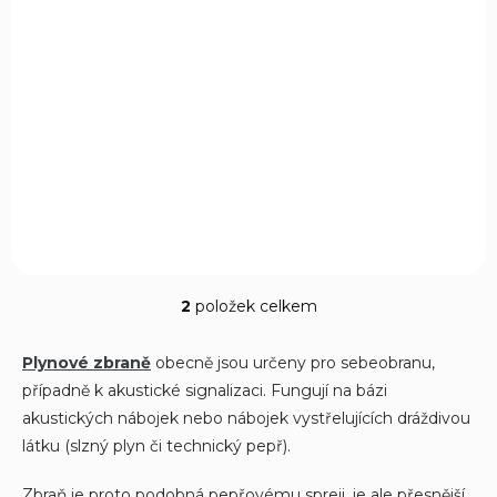
Plynový revolver Ekol Viper 2,5" titan cal.
9mm
2 250 Kč
Do košíku
Plynový revolver Ekol Viper 2,5"je opravdu podařený revolver od
Turecké firmy Ekol. Díky výbornému poměru mezi cenou a
kvalitou je tento model jeden z nejprodávanějších...
2
položek celkem
O
v
l
Plynové zbraně
obecně jsou určeny pro sebeobranu,
á
případně k akustické signalizaci. Fungují na bázi
d
akustických nábojek nebo nábojek vystřelujících dráždivou
a
c
látku (slzný plyn či technický pepř).
í
p
Zbraň je proto podobná pepřovému spreji, je ale přesnější