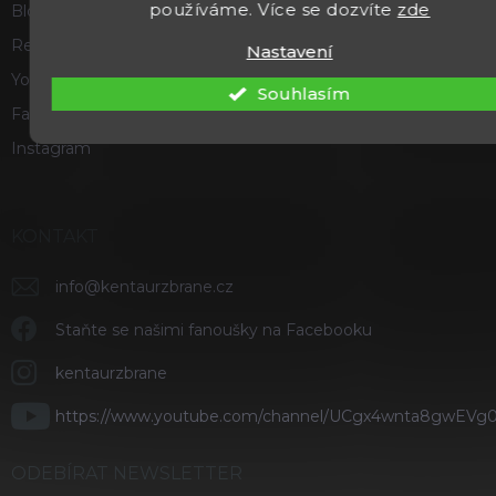
používáme. Více se dozvíte
zde
Blog
Recenze a hodnocení
Nastavení
Youtube
Souhlasím
Facebook
Instagram
KONTAKT
info
@
kentaurzbrane.cz
Staňte se našimi fanoušky na Facebooku
kentaurzbrane
https://www.youtube.com/channel/UCgx4wnta8gwEVg
ODEBÍRAT NEWSLETTER