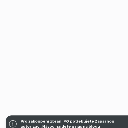
Pro zakoupení zbraní PO potřebujete Zapsanou
autorizaci.
Návod najdete u nás na blogu