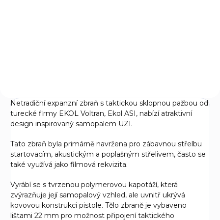
Použití do plynové pistole ráže
Poplašný náboj Fiocchi 9mm
9 mm. Akustický effekt při
P.A. Blank do plynové pistole
výstřelu. Baleno po 50 ks.
Netradiční expanzní zbraň s taktickou sklopnou pažbou od
turecké firmy EKOL Voltran, Ekol ASI, nabízí atraktivní
design inspirovaný samopalem UZI.
Tato zbraň byla primárně navržena pro zábavnou střelbu
startovacím, akustickým a poplašným střelivem, často se
také využívá jako filmová rekvizita.
Vyrábí se s tvrzenou polymerovou kapotáží, která
zvýrazňuje její samopalový vzhled, ale uvnitř ukrývá
kovovou konstrukci pistole. Tělo zbraně je vybaveno
lištami 22 mm pro možnost připojení taktického