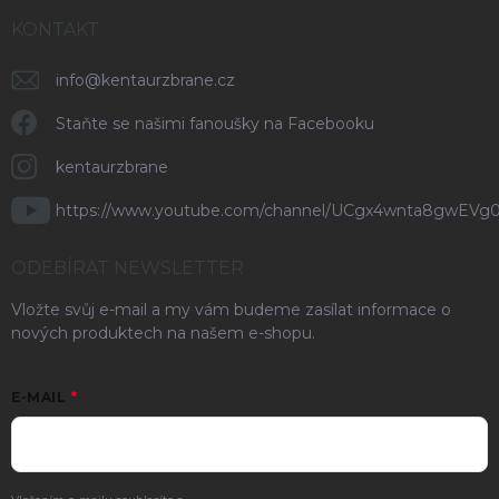
KONTAKT
info
@
kentaurzbrane.cz
Staňte se našimi fanoušky na Facebooku
kentaurzbrane
https://www.youtube.com/channel/UCgx4wnta8gwEVg
ODEBÍRAT NEWSLETTER
Vložte svůj e-mail a my vám budeme zasílat informace o
nových produktech na našem e-shopu.
E-MAIL