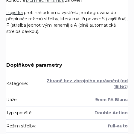
kohout a
bicí mechanismus
zároveň.
Pojistka
proti náhodnému výstřelu je integrována do
přepínače režimů střelby, který má tři pozice: S (zajištěná),
F (střelba jednotlivými ranami) a A (plně automatická
střelba dávkou).
Doplňkové parametry
Zbraně bez zbrojního oprávnění (od
Kategorie
:
18 let)
Ráže
:
9mm PA Blanc
Typ spouště
:
Double Action
Režim střelby
:
full-auto