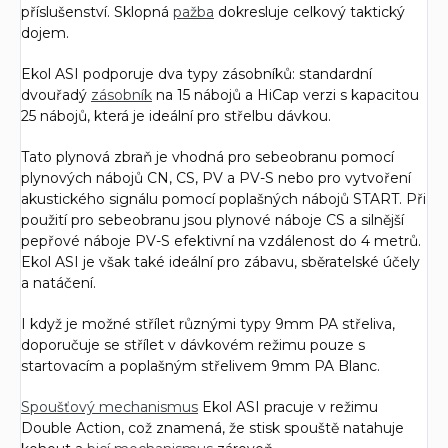
příslušenství. Sklopná
pažba
dokresluje celkový taktický
dojem.
Ekol ASI podporuje dva typy zásobníků: standardní
dvouřadý
zásobník
na 15 nábojů a HiCap verzi s kapacitou
25 nábojů, která je ideální pro střelbu dávkou.
Tato plynová zbraň je vhodná pro sebeobranu pomocí
plynových nábojů CN, CS, PV a PV-S nebo pro vytvoření
akustického signálu pomocí poplašných nábojů START. Při
použití pro sebeobranu jsou plynové náboje CS a silnější
pepřové náboje PV-S efektivní na vzdálenost do 4 metrů.
Ekol ASI je však také ideální pro zábavu, sběratelské účely
a natáčení.
I když je možné střílet různými typy 9mm PA střeliva,
doporučuje se střílet v dávkovém režimu pouze s
startovacím a poplašným střelivem 9mm PA Blanc.
Spoušťový mechanismus
Ekol ASI pracuje v režimu
Double Action, což znamená, že stisk spouště natahuje