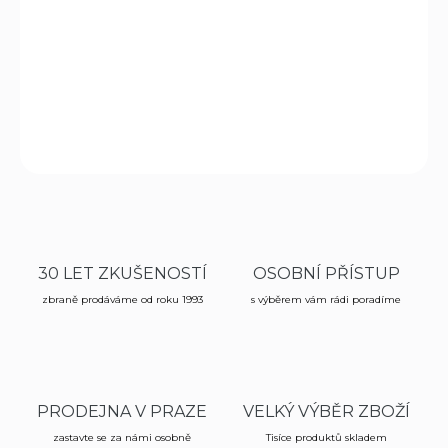
za 1,7s.
DETAILNÍ INFORMACE
ZEPTAT SE
HLÍDAT
30 LET ZKUŠENOSTÍ
OSOBNÍ PŘÍSTUP
zbraně prodáváme od roku 1993
s výběrem vám rádi poradíme
PRODEJNA V PRAZE
VELKÝ VÝBĚR ZBOŽÍ
zastavte se za námi osobně
Tisíce produktů skladem