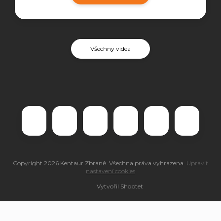
Všechny videa
Copyright 2026
Kentaur Zbraně
. Všechna práva vyhrazena.
Upravit
nastavení cookies
Vytvořil Shoptet