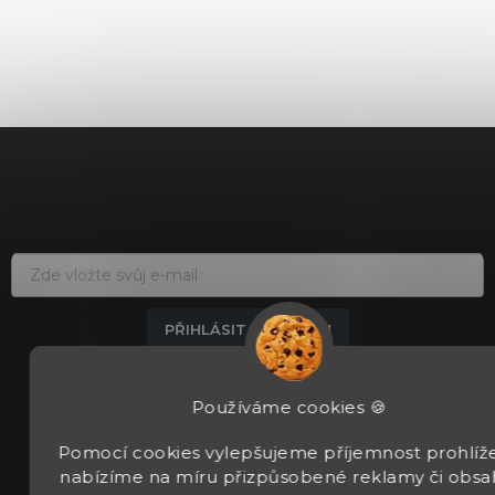
Z
á
p
a
t
í
PŘIHLÁSIT K ODBĚRU
Přihlášením k odběru newsleteru souhlasíte se
zpracováním osobních údajů.
Používáme cookies 🍪
Pomocí cookies vylepšujeme příjemnost prohlíže
nabízíme na míru přizpůsobené reklamy či obsa