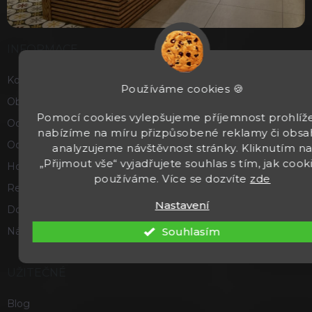
INFORMACE
Kontakty
Používáme cookies 🍪
Obchodní podmínky
Pomocí cookies vylepšujeme příjemnost prohlíže
Ochrana osobních údajů
nabízíme na míru přizpůsobené reklamy či obsa
Odstoupení od smlouvy
analyzujeme návštěvnost stránky. Kliknutím n
„Přijmout vše“ vyjadřujete souhlas s tím, jak cook
Hodnocení obchodu
používáme. Více se dozvíte
zde
Reklamace a vrácení zboží
Nastavení
Doprava a platba
Souhlasím
Náš příběh
UŽITEČNÉ
Blog