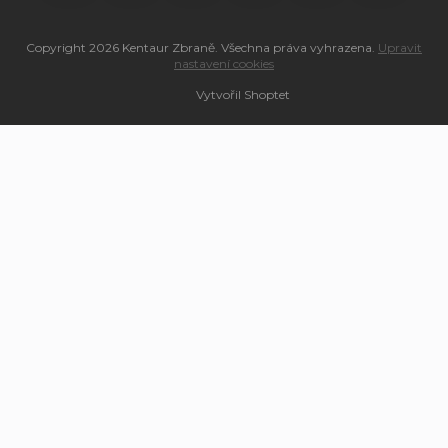
Copyright 2026
Kentaur Zbraně
. Všechna práva vyhrazena.
Upravit
nastavení cookies
Vytvořil Shoptet