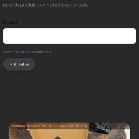
nových produktech na našem e-shopu.
E-MAIL
Vložením e-mailu souhlasíte s
podmínkami ochrany osobních údajů
.
Přihlásit se