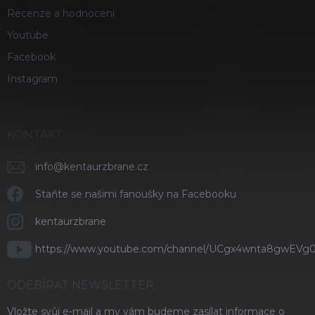
Recenze a hodnocení
Youtube
Facebook
Instagram
KONTAKT
info
@
kentaurzbrane.cz
Staňte se našimi fanoušky na Facebooku
kentaurzbrane
https://www.youtube.com/channel/UCgx4wnta8gwEVg
ODEBÍRAT NEWSLETTER
Vložte svůj e-mail a my vám budeme zasílat informace o