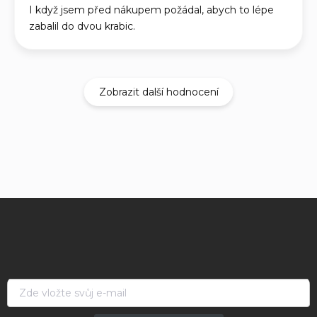
I když jsem před nákupem požádal, abych to lépe
zabalil do dvou krabic.
Zobrazit další hodnocení
Z
á
p
a
t
í