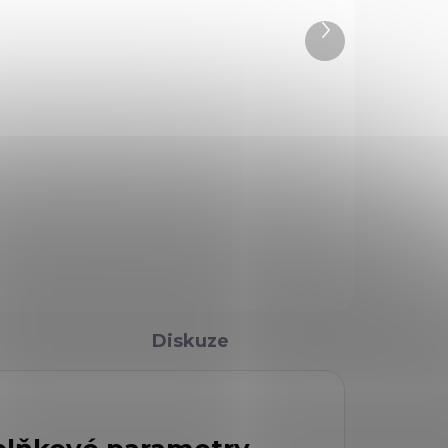
1 850 Kč
Další
produkt
Do košíku
Vnější kydexové pouzdro na
ical
opasek pro pistole Glock 48
lex
Diskuze