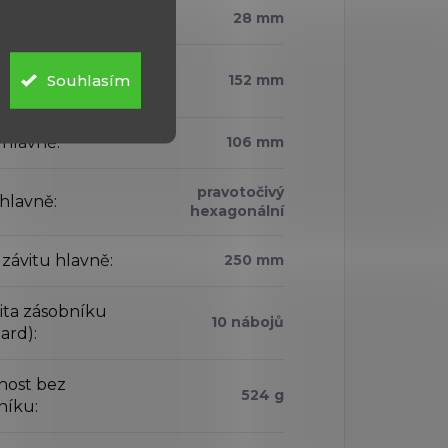
28 mm
enost mezi
Souhlasím
152 mm
y
:
 hlavně
:
106 mm
pravotočivý
 hlavně
:
hexagonální
 závitu hlavně
:
250 mm
ita zásobníku
10 nábojů
dard)
:
ost bez
524 g
níku
: