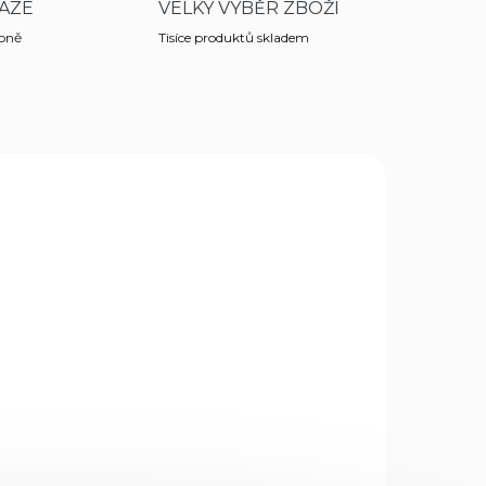
AZE
VELKÝ VÝBĚR ZBOŽÍ
obně
Tisíce produktů skladem
0235
GLK-G48-CF-AMBI-OWB
TAZ
SKLADEM
(2 KS)
,
Glock 48 OWB KYDEX
m
Belt Loop Holster
ck