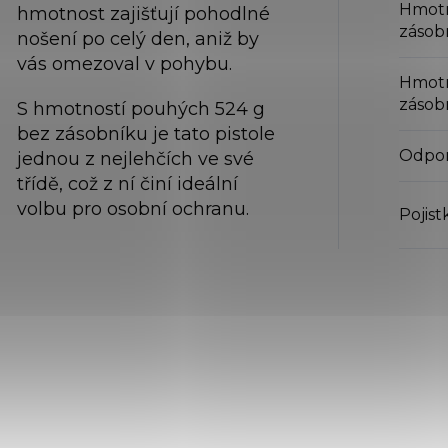
Hmotn
hmotnost zajišťují pohodlné
zásob
nošení po celý den, aniž by
vás omezoval v pohybu.
Hmotn
zásob
S hmotností pouhých 524 g
bez zásobníku je tato pistole
Odpor
jednou z nejlehčích ve své
třídě, což z ní činí ideální
volbu pro osobní ochranu.
Pojist