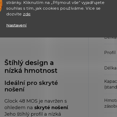
stránky. Kliknutím na „Přijmout vše“ vyjadřujete
Šířka
:
souhlas s tím, jak cookies používáme. Více se
dozvíte
zde
Vzdál
mířidl
Nastavení
Délka
Profil
Štíhlý design a
Délka
nízká hmotnost
Kapac
Ideální pro skryté
(stan
nošení
Hmotn
Glock 48 MOS je navržen s
zásob
ohledem na
skryté nošení
.
Jeho štíhlý profil a nízká