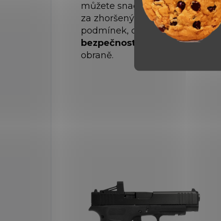
můžete snadno sledovat cíl i
za zhoršených světelných
podmínek, což zvyšuje vaši
bezpečnost a efektivitu
při
obraně.