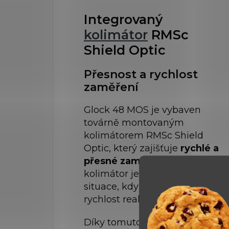
Integrovaný
kolimátor
RMSc
Shield Optic
Přesnost a rychlost
zaměření
Glock 48 MOS je vybaven
továrně montovaným
kolimátorem RMSc Shield
Optic, který zajišťuje
rychlé a
přesné zaměření
cíle. Tento
kolimátor je ideální pro
situace, kdy je důležitá
rychlost reakce.
Díky tomuto kolimátoru