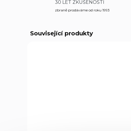
30 LET ZKUŠENOSTÍ
zbraně prodáváme od roku 1993
Související produkty
POUZE OSOBNÍ
POU
90242
VYZVEDNUTÍ
VY
NA DOTAZ
Náboj kulový Hornady,
Ná
Custom, 9mm Luger,
Cu
124gr, JHP/ XTP
14