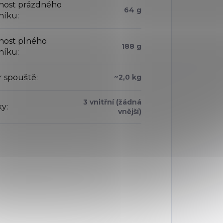
ost prázdného
64 g
níku
:
ost plného
188 g
níku
:
 spouště
:
~2,0 kg
3 vnitřní (žádná
ky
:
vnější)