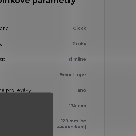
lňkové parametry
orie
:
Glock
a
:
2 roky
st
:
slimline
9mm Luger
é pro leváky
:
ano
 závěru
:
174 mm
128 mm (se
:
zásobníkem)