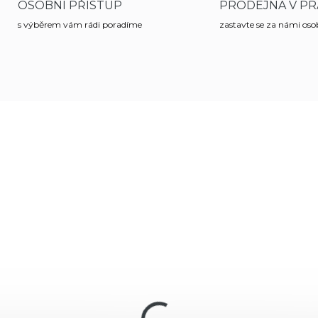
OSOBNÍ PŘÍSTUP
PRODEJNA V PR
s výběrem vám rádi poradíme
zastavte se za námi os
ZE OSOBNÍ
POUZE OSOBNÍ
90282
9
ZVEDNUTÍ
VYZVEDNUTÍ
SKLADEM
NA DO
(1 KS)
Náboj kulový Hornady
boj kulový Hornady,
Critical Duty LE, 9m
stom, 9mm Luger,
Luger, 135gr, Flex Lo
7gr, JHP/ XTP