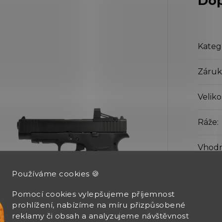
Dop
Kateg
Záruk
Veliko
Ráže
:
Vhodn
Délka
Používáme cookies 🍪
Pomocí cookies vylepšujeme příjemnost
Výška
prohlížení, nabízíme na míru přizpůsobené
reklamy či obsah a analyzujeme návštěvnost