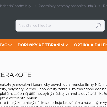
bchodní podmínky
Podmínky ochrany osobních údajů
Pr
Hledat
IVO
DOPLŇKY KE ZBRANÍM
OPTIKA A DALE
CERAKOTE
rakote je inovativní keramický povrch od americké firmy NIC Ind
asty, polymery i dřevo. Jeho kvality zahrnují mimořádnou odolno
plotám, což z něj dělá nezbytný nástroj v mnoha odvětvích. Každ
jistila excelentní výkon.
nto tenký keramický nátěr se aplikuje lakováním a následným vyt