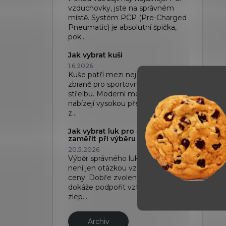
vzduchovky, jste na správném
místě. Systém PCP (Pre-Charged
Pneumatic) je absolutní špička,
pok...
Jak vybrat kuši
1.6.2026
Kuše patří mezi nejzajímavější
zbraně pro sportovní i rekreační
střelbu. Moderní modely dnes
nabízejí vysokou přesnost, kvalitní
z...
Jak vybrat luk pro děti: Na co se
zaměřit při výběru
20.5.2026
Výběr správného luku pro dítě
není jen otázkou vzhledu nebo
ceny. Dobře zvolený luk pro děti
dokáže podpořit vztah ke sportu,
zlep...
Archiv