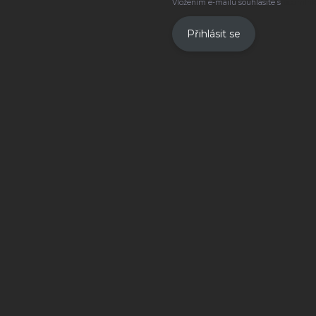
Vložením e-mailu souhlasíte s
podmínk
Přihlásit se