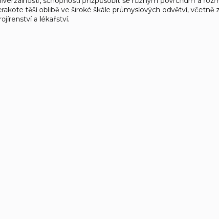
iverzálnosti, schopnosti přizpůsobit se různým povrchům a rozm
rakote těší oblibě ve široké škále průmyslových odvětví, včetn
rojírenství a lékařství.