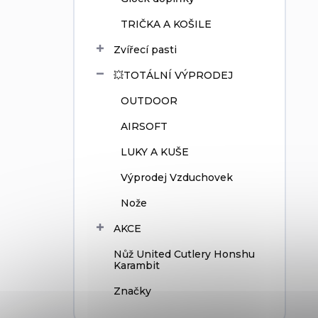
TRIČKA A KOŠILE
Zvířecí pasti
💥TOTÁLNÍ VÝPRODEJ
OUTDOOR
AIRSOFT
LUKY A KUŠE
Výprodej Vzduchovek
Nože
AKCE
Nůž United Cutlery Honshu
Karambit
Značky