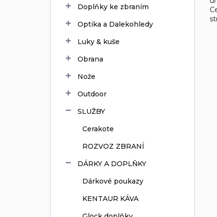
un
Doplňky ke zbraním
í
Ce
st
p
Optika a Dalekohledy
a
n
Luky & kuše
e
Obrana
l
Nože
Outdoor
SLUŽBY
Cerakote
ROZVOZ ZBRANÍ
DÁRKY A DOPLŇKY
Dárkové poukazy
KENTAUR KÁVA
Glock doplňky