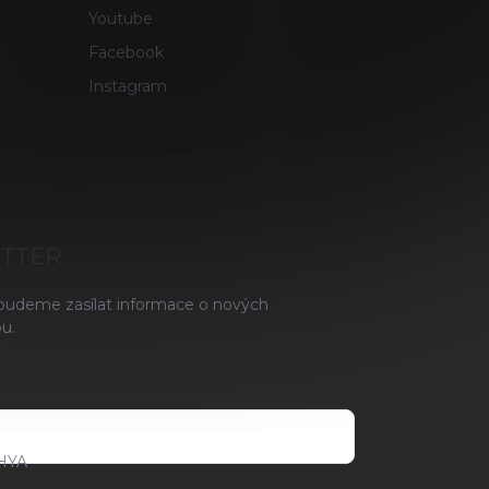
Youtube
Facebook
Instagram
ETTER
 budeme zasílat informace o nových
u.
HYA