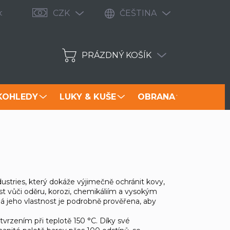
odávané značky
Zbrojní průkaz 2021: Jak v ČR získat zbrojní 
CZK
ČEŠTINA
PRÁZDNÝ KOŠÍK
NÁKUPNÍ
KOŠÍK
KOHLEDY
LUKY & KUŠE
OBRANA
NOŽE
ustries, který dokáže výjimečně ochránit kovy,
st vůči oděru, korozi, chemikáliím a vysokým
á jeho vlastnost je podrobně prověřena, aby
vrzením při teplotě 150 °C. Díky své