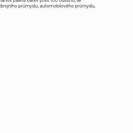
anité paletě barev přes 100 odstínů, se
ě zbrojního průmyslu, automobilového průmyslu,