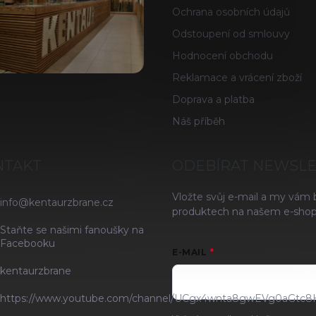
Ochrana osobních údajů
Odstoupení od smlouvy
Hodnocení obchodu
Reklamace a vrácení zboží
Doprava a platba
Náš příběh
NTAKT
ODEBÍRAT NEWSL
Vložte svůj e-mail a my vám
info
@
kentaurzbrane.cz
produktech na našem e-shop
Staňte se našimi fanoušky na
Facebooku
E-MAIL
kentaurzbrane
https://www.youtube.com/channel/UCgx4wnta8gwEVg0aGtc8