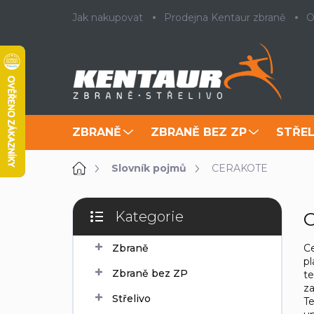
Přejít
Jak nakupovat
Prodejna Kentaur zbraně
O
na
obsah
ZBRANĚ
ZBRANĚ BEZ ZP
STŘEL
Domů
Slovník pojmů
CERAKOTE
P
Kategorie
o
Přeskočit
s
kategorie
Ce
Zbraně
t
pl
r
Zbraně bez ZP
te
a
za
n
Střelivo
Te
n