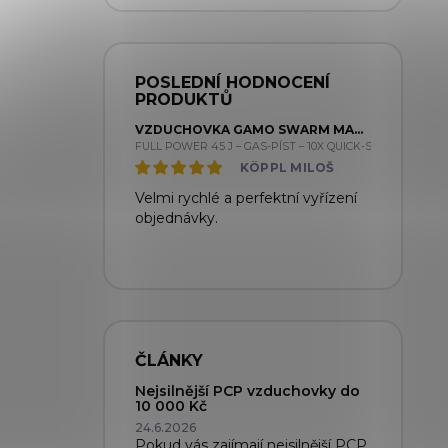
POSLEDNÍ HODNOCENÍ
PRODUKTŮ
VZDUCHOVKA GAMO SWARM MAGNUM PRO GEN3 CAL. 5,5MM SET + GAMO 4X32 - NEOMEZENÝ VÝKON
FULL POWER 45 J – GAS-PÍST – 10X QUICK-SHOT
KÖPPL MILOŠ
Velmi rychlé a perfektní vyřízení
objednávky.
ČLÁNKY
Nejsilnější PCP vzduchovky do
10 000 Kč
24.6.2026
Pokud vás zajímají nejsilnější PCP