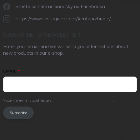
Staňte se našimi fanoušky na Facebooku
https://www.instagram.com/kentaurzbrane/
SUBSCRIBE TO NEWSLETTER
Enter your email and we will send you informations about
new products in our e-shop.
EMAIL
Vložením e-mailu souhlasíte s
podmínkami ochrany osobních údajů
.
Subscribe