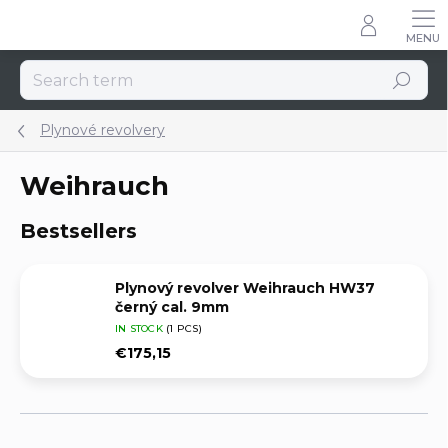
Skip
to
content
Search
Plynové revolvery
Weihrauch
Bestsellers
Plynový revolver Weihrauch HW37
černý cal. 9mm
IN STOCK
(1 PCS)
€175,15
P