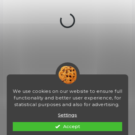
c
t
s
IN STOCK
(1 PCS)
Plynový revolver Weihrauch HW37 černý
cal. 9mm
€175,15
Add to cart
Plynový revolver Weihrauch HW37 černý cal. 9mm. Kvalitní
plynový revolver německé výroby.
We use cookies on our website to ensure full
functionality and better user experience, for
statistical purposes and also for advertising.
Settings
1
items total
L
Accept
i
s