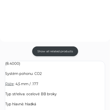
vybrané modely vzduchových
- 10 kusů.
pistolí značky UMAREX. Toto
střelivo je určeno k destrukční
střelbě.
Show all related products
(
8.4000
)
Systém pohonu: CO2
Ráže
: 4,5 mm / .177
Typ střeliva: ocelové BB broky
Typ hlavně: hladká