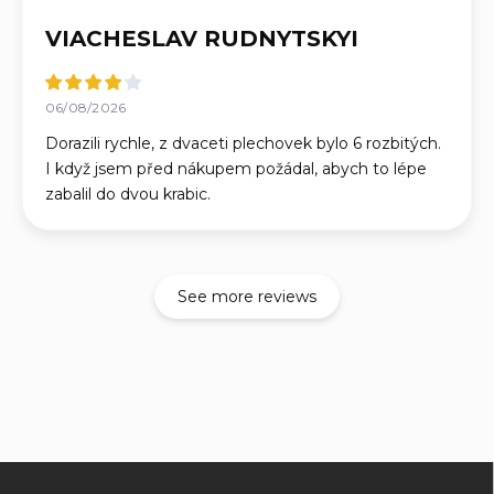
VIACHESLAV RUDNYTSKYI
06/08/2026
Dorazili rychle, z dvaceti plechovek bylo 6 rozbitých.
I když jsem před nákupem požádal, abych to lépe
zabalil do dvou krabic.
See more reviews
F