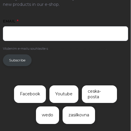
new products in our e-shop.
EMAIL
Vložením e-mailu souhlasíte s
podmínkami ochrany osobních údajů
.
Subscribe
ceska-
Facebook
Youtube
posta
wedo
zasilkovna