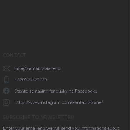
o
o
t
e
r
CONTACT
info
@
kentaurzbrane.cz
+420725729739
Staňte se našimi fanoušky na Facebooku
https://www.instagram.com/kentaurzbrane/
SUBSCRIBE TO NEWSLETTER
Enter your email and we will send you informations about