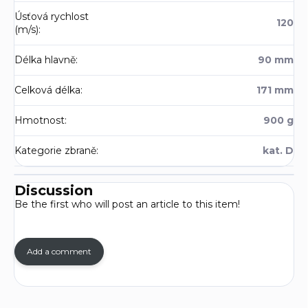
Úsťová rychlost
120
(m/s)
:
Délka hlavně
:
90 mm
Celková délka
:
171 mm
Hmotnost
:
900 g
Kategorie zbraně
:
kat. D
Discussion
Be the first who will post an article to this item!
Add a comment