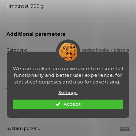
Hmotnost: 900 g
Additional parameters
Category
:
Krátké vzduchovky - pistole
EAN
:
RWO2018000820
We use cookies on our website to ensure full
functionality and better user experience, for
Ráže
:
4,5 mm / .177
statistical purposes and also for advertising.
Typ hlavně
Settings
(Vzduchovky -
hladká
pistole)
:
Accept
Montážní lišta
:
ne
Systém pohonu
:
CO2