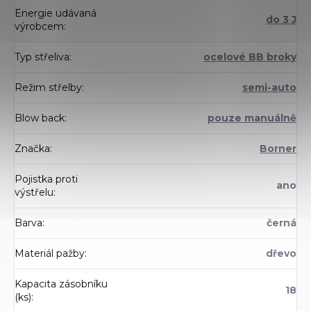
Energie udávaná
do 3 J
výrobcem
:
Typ střeliva
:
ocelové BB broky
Režim střelby
:
semi-auto
Blow back
:
pouze manuálně
Značka
:
Borner
Pojistka proti
ano
výstřelu
:
Barva
:
černá
Materiál pažby
:
dřevo
Kapacita zásobníku
18
(ks)
: