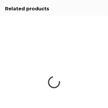
Related products
4.1660
BH10207
IN STOCK
(>5 PCS)
IN STOCK
(>5 PCS)
Terč silueta Beast
Ocelové BB Broky
Hunter Zombie 10ks
Umarex cal. 4,5mm
€3,09
1500ks
€4,08
Add to cart
Add to cart
Papírové terče se siluetou
Zombie. Na terči dále najdete 5x
Ocelové kuličky, určeny pro
záměrný terč k nácviku střelby