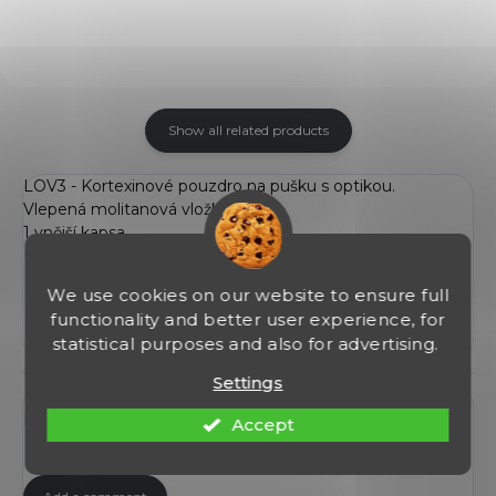
daleko méně vibrací, což je...
Show all related products
LOV3 - Kortexinové pouzdro na pušku s optikou.
Vlepená molitanová vložka 25mm.
1 vnější kapsa
Délka 120cm
We use cookies on our website to ensure full
functionality and better user experience, for
statistical purposes and also for advertising.
Settings
Discussion
Be the first who will post an article to this item!
Accept