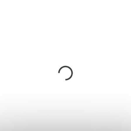
7689
221117
45J
IN STOCK
(2 PCS)
IN STOCK
(4 PCS)
Vzduchovka Gamo
Vzduchovka Gamo
Shadow IGT cal.
Hunter 1250 Grizzly
4,5mm
Pro IGT cal. 5,5mm
€243,29
€495,25
Add to cart
Add to cart
Vzduchovka Gamo IGT
Nejsilnější lámací vzduchovka
využívá mechanismu
od španělského výrobce
pneumatického válce. Díky
Gamo.
tomuto mechanismu má větší
výkon než pružinové modely.
Pneumatický válec způsobuje