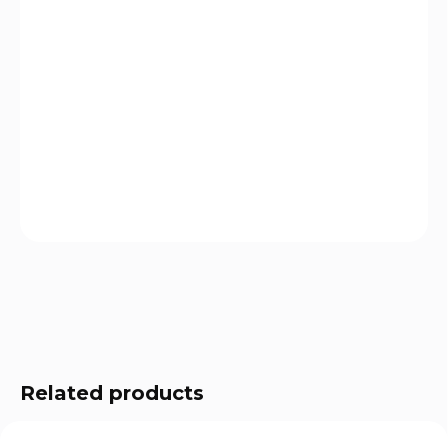
OPTIONS
−
+
Add to cart
Kortexinové pouzdro na pušku s optikou.
DETAILED INFORMATION
ASK
WATCH
Related products
UNLIMITED POWER
UNLIMITED POWER