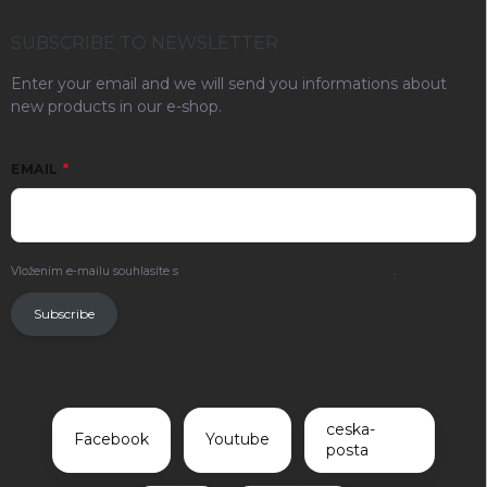
SUBSCRIBE TO NEWSLETTER
Enter your email and we will send you informations about
new products in our e-shop.
EMAIL
Vložením e-mailu souhlasíte s
podmínkami ochrany osobních údajů
.
Subscribe
ceska-
Facebook
Youtube
posta