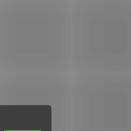
ÍMÁME
PŘIJÍMÁME
VKY *
PŘEDOBJEDNÁVKY *
Umarex PAC 400
PerformanceAir
Compressor
€392,31
Add to cart