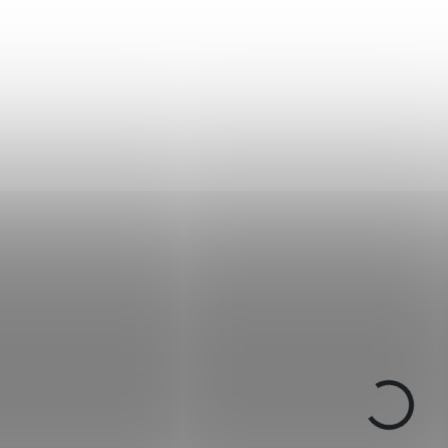
NA OBJEDNÁVKU U
NA OBJEDNÁ
DODAVATELE
DODAV
Kompresor Venox
Kompresor Venox
Kratos Air CS4-I
Pocket Air CS1-I
€826,37
€446,05
Add to cart
Add to cart
2.0050