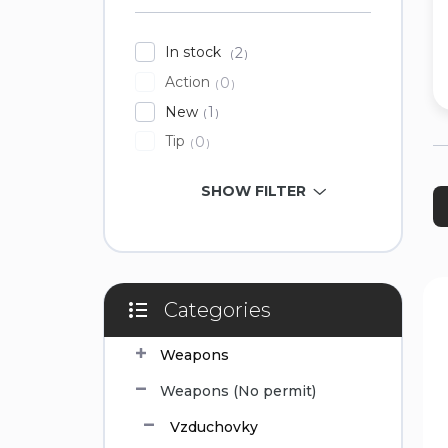
In stock
2
Action
0
New
1
Tip
0
P
SHOW FILTER
r
o
d
u
c
L
t
i
Categories
Skip
s
s
categories
o
t
Weapons
r
o
Weapons (No permit)
t
f
i
p
Vzduchovky
n
r