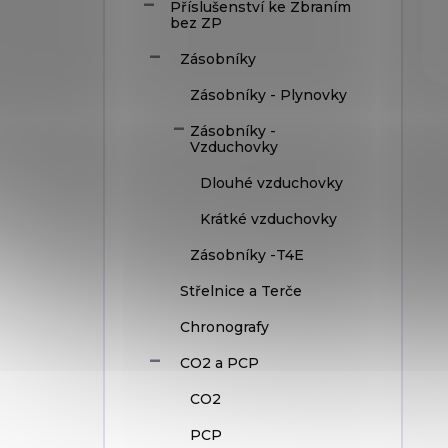
Příslušenství ke Zbraním
bez ZP
Zásobníky
Zásobníky - Plynovky
Zásobníky -
Vzduchovky
Dlouhé vzduchovky
Krátké vzduchovky
Zásobníky -T4E
Střelnice a Terče
Chronografy
CO2 a PCP
CO2
PCP