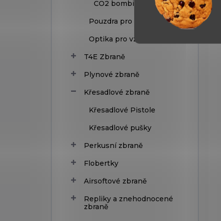
CO2 bombičky
Pouzdra pro vzduchovky
Optika pro vzduchovky
T4E Zbraně
Plynové zbraně
Křesadlové zbraně
Křesadlové Pistole
Křesadlové pušky
Perkusní zbraně
Flobertky
Airsoftové zbraně
Repliky a znehodnocené
zbraně