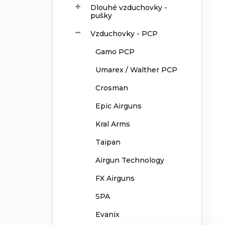
g
o
Dlouhé vzduchovky -
pušky
d
u
Vzduchovky - PCP
c
t
Gamo PCP
s
Umarex / Walther PCP
Crosman
Epic Airguns
Kral Arms
Taipan
Airgun Technology
FX Airguns
SPA
Evanix