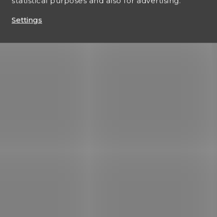
statistical purposes and also for advertising.
Settings
2.0049
PŘIJÍMÁME
PŘIJ
PŘEDOBJEDNÁVKY *
PŘEDOBJEDNÁ
Umarex PAC 900
Umarex PAC Eco S
PerformanceAir
PerformanceAir
Compressor
Compressor
€322,41
€288,96
Add to cart
Add to cart