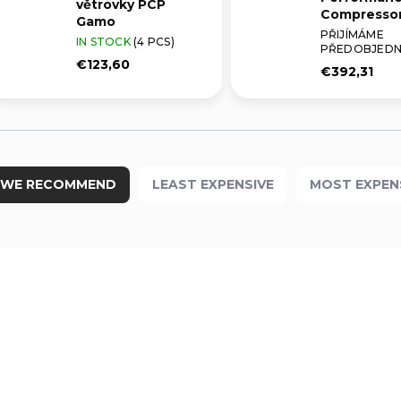
větrovky PCP
Compresso
Gamo
PŘIJÍMÁME
IN STOCK
(4 PCS)
PŘEDOBJEDN
€123,60
€392,31
WE RECOMMEND
LEAST EXPENSIVE
MOST EXPEN
NEW
6212135
6