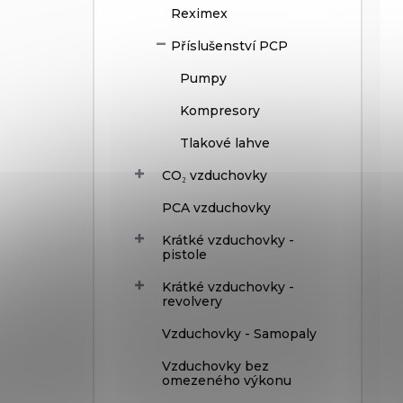
Reximex
Příslušenství PCP
Pumpy
Kompresory
Tlakové lahve
CO₂ vzduchovky
PCA vzduchovky
Krátké vzduchovky -
pistole
Krátké vzduchovky -
revolvery
Vzduchovky - Samopaly
Vzduchovky bez
omezeného výkonu