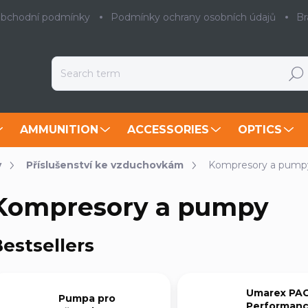
bchodní podmínky
Podmínky ochrany osobních údajů
Br
Searc
AMMUNITION
ACCESSORIES
OPTICS
y
Příslušenství ke vzduchovkám
Kompresory a pump
Kompresory a pumpy
estsellers
Umarex PA
Pumpa pro
Performanc