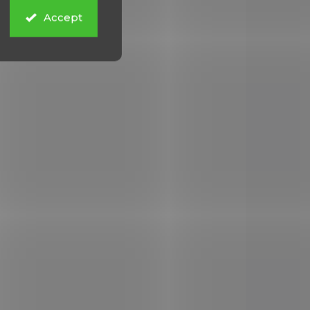
Accept
2.0053
ÍMÁME
VKY *
ilent