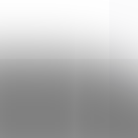
VKU U
NA OBJEDNÁVKU U
ATELE
DODAVATELE
Pumpa Borner HP1B
pro větrovky PCP
€82,64
Add to cart
2.0052
2.0051