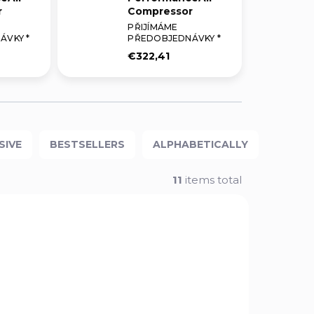
r
Compressor
PŘIJÍMÁME
ÁVKY *
PŘEDOBJEDNÁVKY *
€322,41
SIVE
BESTSELLERS
ALPHABETICALLY
11
items total
212145
CP-12V