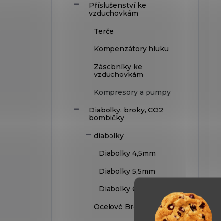
Příslušenství ke
vzduchovkám
Terče
Kompenzátory hluku
Zásobníky ke
vzduchovkám
Kompresory a pumpy
Diabolky, broky, CO2
bombičky
diabolky
Diabolky 4,5mm
Diabolky 5,5mm
Diabolky 6,35mm
Ocelové Broky