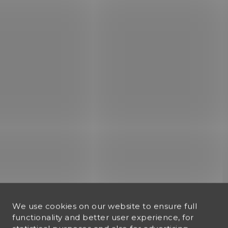
PŘIJÍMÁME
PŘIJ
PŘEDOBJEDNÁVKY *
PŘEDOBJEDNÁ
Umarex PAC 1100
Umarex PAC 1400
PerformanceAir
Performance PCP
Compressor
kompresor
€537
€684,13
Add to cart
Add to cart
We use cookies on our website to ensure full
functionality and better user experience, for