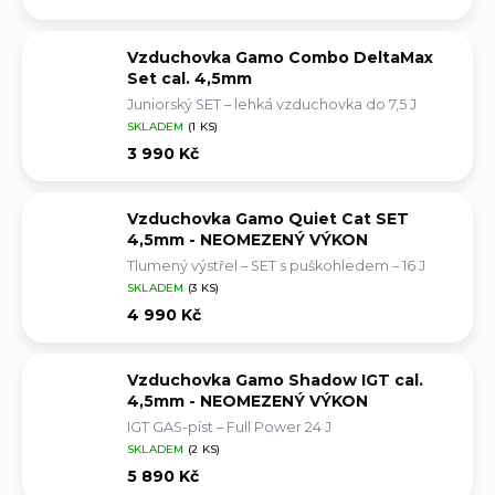
Vzduchovka Gamo Combo DeltaMax
Set cal. 4,5mm
Juniorský SET – lehká vzduchovka do 7,5 J
SKLADEM
(1 KS)
3 990 Kč
Vzduchovka Gamo Quiet Cat SET
4,5mm - NEOMEZENÝ VÝKON
Tlumený výstřel – SET s puškohledem – 16 J
SKLADEM
(3 KS)
4 990 Kč
Vzduchovka Gamo Shadow IGT cal.
4,5mm - NEOMEZENÝ VÝKON
IGT GAS-píst – Full Power 24 J
SKLADEM
(2 KS)
5 890 Kč