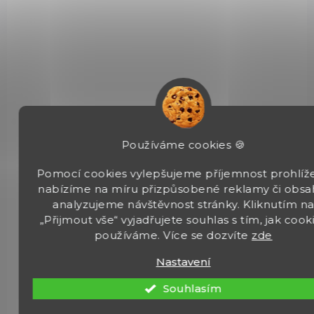
BBM8-177DT
Používáme cookies 🍪
Pomocí cookies vylepšujeme příjemnost prohlíže
nabízíme na míru přizpůsobené reklamy či obsa
analyzujeme návštěvnost stránky. Kliknutím n
„Přijmout vše“ vyjadřujete souhlas s tím, jak cook
SKLADEM
používáme. Více se dozvíte
zde
(1 KS)
Vzduchovka Black Bunker BM8 se závitem
Nastavení
cal. 4,5mm Coyote Tan
Souhlasím
7 490 Kč
Do košíku