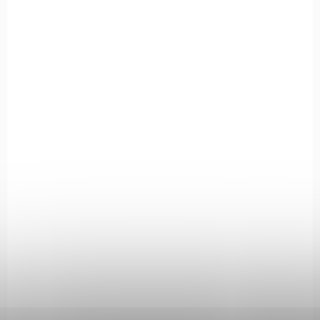
SKLADEM
(1 KS)
Vzduchovka Black Bunker BM8 se závitem
cal. 4,5mm Black
7 490 Kč
Do košíku
Skládací vzduchovka Black Bunker BM8 se závitem v ráži 4,5
mm (Full Black) kombinuje spolehlivý GAS RAM píst a unikátní
skládací konstrukci, kterou bleskově složíte do batohu....