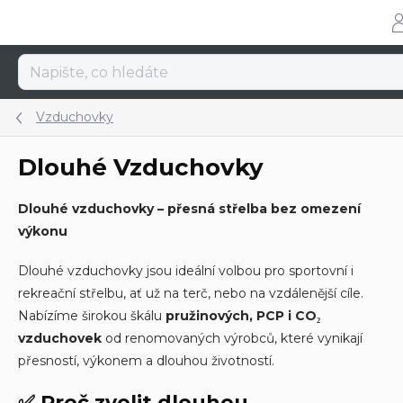
Přejít
na
obsah
Vzduchovky
Dlouhé Vzduchovky
Dlouhé vzduchovky – přesná střelba bez omezení
výkonu
Dlouhé vzduchovky jsou ideální volbou pro sportovní i
rekreační střelbu, ať už na terč, nebo na vzdálenější cíle.
Nabízíme širokou škálu
pružinových, PCP i CO₂
vzduchovek
od renomovaných výrobců, které vynikají
přesností, výkonem a dlouhou životností.
✅
Proč zvolit dlouhou