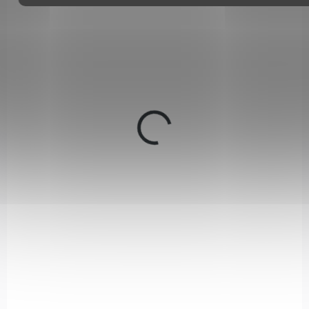
Skládací vzduchovka Black Bunker BM8 se závitem v ráži 4,5
mm (Coyote Tan) kombinuje spolehlivý GAS RAM píst a unikátní
skládací konstrukci, kterou bleskově složíte do batohu....
70295