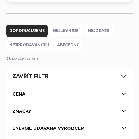
Ř
a
DOPORUČUJEME
NEJLEVNĚJŠÍ
NEJDRAŽŠÍ
z
e
NEJPRODÁVANĚJŠÍ
ABECEDNĚ
n
í
36
položek celkem
p
r
ZAVŘÍT FILTR
o
d
u
CENA
k
t
ů
ZNAČKY
ENERGIE UDÁVANÁ VÝROBCEM