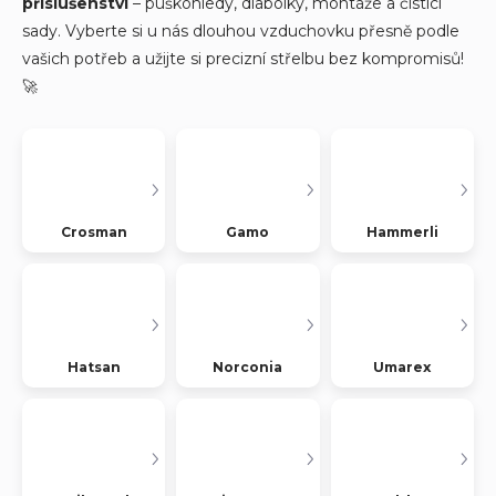
příslušenství
– puškohledy, diabolky, montáže a čistící
sady. Vyberte si u nás dlouhou vzduchovku přesně podle
vašich potřeb a užijte si precizní střelbu bez kompromisů!
🚀
Crosman
Gamo
Hammerli
Hatsan
Norconia
Umarex