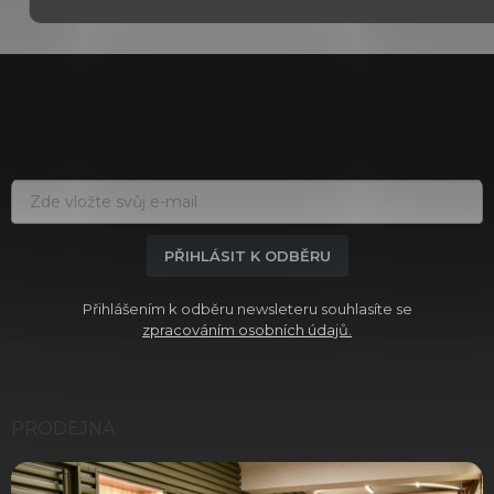
Z
á
p
a
t
í
PŘIHLÁSIT K ODBĚRU
Přihlášením k odběru newsleteru souhlasíte se
zpracováním osobních údajů.
PRODEJNA