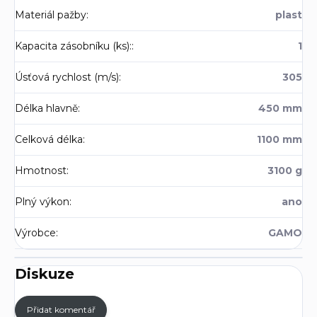
Materiál pažby
:
plast
Kapacita zásobníku (ks):
:
1
Úsťová rychlost (m/s)
:
305
Délka hlavně
:
450 mm
Celková délka
:
1100 mm
Hmotnost
:
3100 g
Plný výkon
:
ano
Výrobce
:
GAMO
Diskuze
Přidat komentář