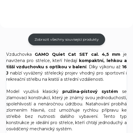
Zobrazit všechny související produkty
Vzduchovka
GAMO Quiet Cat SET cal. 4,5 mm
je
navržena pro střelce, kteří hledají
kompaktní, lehkou a
tišší vzduchovku s optikou v balení
. Díky výkonu až
16
J
nabízí vyvážený střelecký projev vhodný pro sportovní i
rekreační střelbu na kratší a střední vzdálenosti.
Model využívá klasický
pružina-pístový systém
se
zlamovací konstrukcí, který je známý svou jednoduchostí,
spolehlivostí a nenáročnou údržbou. Natahování probíhá
zlomením hlavně, což umožňuje rychlou přípravu ke
střelbě bez nutnosti dalšího vybavení. Tento typ
konstrukce je ideální pro střelce, kteří chtějí jednoduchý a
osvědčený mechanický systém.