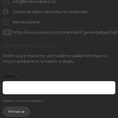
info
@
kentaurzbrane.cz
Staňte se našimi fanoušky na Facebooku
kentaurzbrane
https://www.youtube.com/channel/UCgx4wnta8gwEVg
ODEBÍRAT NEWSLETTER
Vložte svůj e-mail a my vám budeme zasílat informace o
nových produktech na našem e-shopu.
E-MAIL
Vložením e-mailu souhlasíte s
podmínkami ochrany osobních údajů
.
Přihlásit se