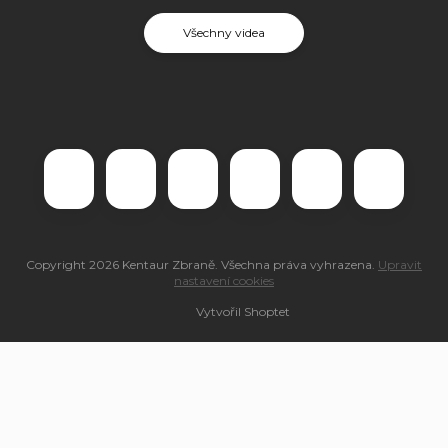
Všechny videa
Copyright 2026
Kentaur Zbraně
. Všechna práva vyhrazena.
Upravit
nastavení cookies
Vytvořil Shoptet