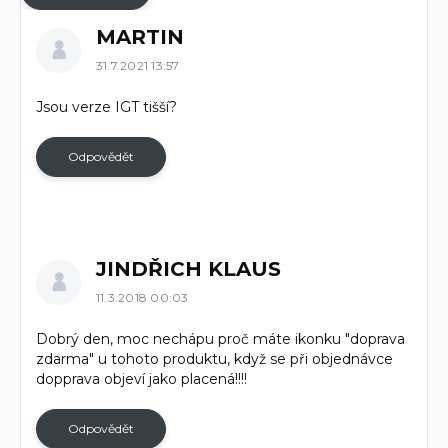
V
MARTIN
ý
p
31.7.2021 13:57
i
Jsou verze IGT tišší?
s
d
i
Odpovědět
s
k
u
z
í
JINDŘICH KLAUS
11.3.2018 00:03
Dobrý den, moc nechápu proč máte ikonku "doprava
zdarma" u tohoto produktu, když se při objednávce
dopprava objeví jako placená!!!!
Odpovědět