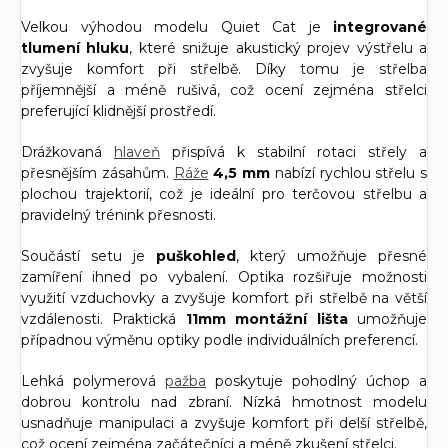
Velkou výhodou modelu Quiet Cat je
integrované
tlumení hluku
, které snižuje akustický projev výstřelu a
zvyšuje komfort při střelbě. Díky tomu je střelba
příjemnější a méně rušivá, což ocení zejména střelci
preferující klidnější prostředí.
Drážkovaná
hlaveň
přispívá k stabilní rotaci střely a
přesnějším zásahům.
Ráže
4,5 mm
nabízí rychlou střelu s
plochou trajektorií, což je ideální pro terčovou střelbu a
pravidelný trénink přesnosti.
Součástí setu je
puškohled
, který umožňuje přesné
zamíření ihned po vybalení. Optika rozšiřuje možnosti
využití vzduchovky a zvyšuje komfort při střelbě na větší
vzdálenosti. Praktická
11mm montážní lišta
umožňuje
případnou výměnu optiky podle individuálních preferencí.
Lehká polymerová
pažba
poskytuje pohodlný úchop a
dobrou kontrolu nad zbraní. Nízká hmotnost modelu
usnadňuje manipulaci a zvyšuje komfort při delší střelbě,
což ocení zejména začátečníci a méně zkušení střelci.