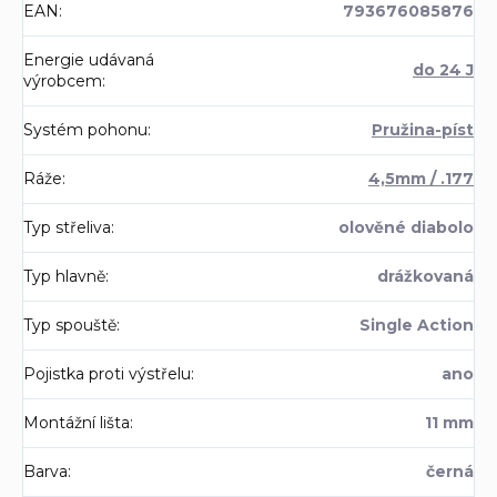
EAN
:
793676085876
Energie udávaná
do 24 J
výrobcem
:
Systém pohonu
:
Pružina-píst
Ráže
:
4,5mm / .177
Typ střeliva
:
olověné diabolo
Typ hlavně
:
drážkovaná
Typ spouště
:
Single Action
Pojistka proti výstřelu
:
ano
Montážní lišta
:
11 mm
Barva
:
černá