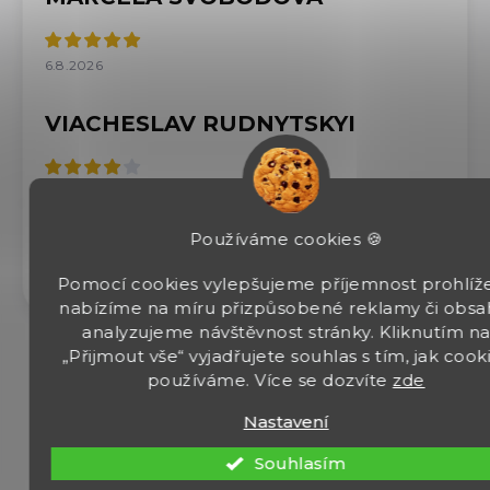
6.8.2026
VIACHESLAV RUDNYTSKYI
6.8.2026
Dorazili rychle, z dvaceti plechovek bylo 6 rozbitých.
Používáme cookies 🍪
I když jsem před nákupem požádal, abych to lépe
zabalil do dvou krabic.
Pomocí cookies vylepšujeme příjemnost prohlíže
nabízíme na míru přizpůsobené reklamy či obsa
analyzujeme návštěvnost stránky. Kliknutím n
„Přijmout vše“ vyjadřujete souhlas s tím, jak cook
používáme. Více se dozvíte
zde
Zobrazit další hodnocení
Nastavení
Souhlasím