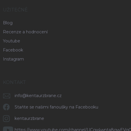
UŽITEČNÉ
Blog
Recenze a hodnocení
Youtube
Facebook
Instagram
KONTAKT
info
@
kentaurzbrane.cz
Staňte se našimi fanoušky na Facebooku
kentaurzbrane
https://www.youtube.com/channel/UCgx4wnta8gwEVg