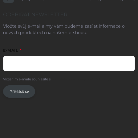
ODEBÍRAT NEWSLETTER
Vložte svůj e-mail a my vám budeme zasílat informace o
nových produktech na našem e-shopu.
E-MAIL
Vložením e-mailu souhlasíte s
podmínkami ochrany osobních údajů
.
Přihlásit se