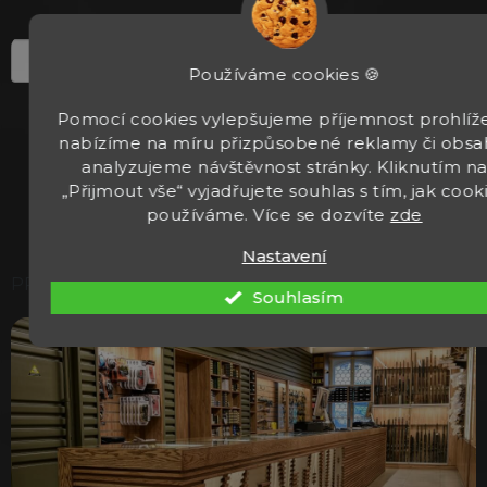
t
í
Používáme cookies 🍪
PŘIHLÁSIT K ODBĚRU
Pomocí cookies vylepšujeme příjemnost prohlíže
nabízíme na míru přizpůsobené reklamy či obsa
analyzujeme návštěvnost stránky. Kliknutím n
Přihlášením k odběru newsleteru souhlasíte se
zpracováním osobních údajů.
„Přijmout vše“ vyjadřujete souhlas s tím, jak cook
používáme. Více se dozvíte
zde
Nastavení
PRODEJNA
Souhlasím