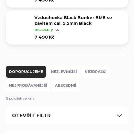
Vzduchovka Black Bunker BM8 se
závitem cal. 5,5mm Black
SKLADEM
(4 KS)
7 490 Kč
Ř
a
DOPORUČUJEME
NEJLEVNĚJŠÍ
NEJDRAŽŠÍ
z
e
NEJPRODÁVANĚJŠÍ
ABECEDNĚ
n
í
5
položek celkem
p
r
OTEVŘÍT FILTR
o
d
u
V