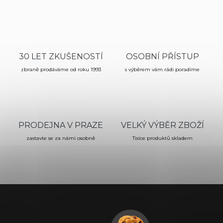
v
l
á
d
a
c
30 LET ZKUŠENOSTÍ
OSOBNÍ PŘÍSTUP
í
zbraně prodáváme od roku 1993
p
s výběrem vám rádi poradíme
r
v
k
y
v
PRODEJNA V PRAZE
VELKÝ VÝBĚR ZBOŽÍ
ý
p
zastavte se za námi osobně
Tisíce produktů skladem
i
s
u
Z
á
p
a