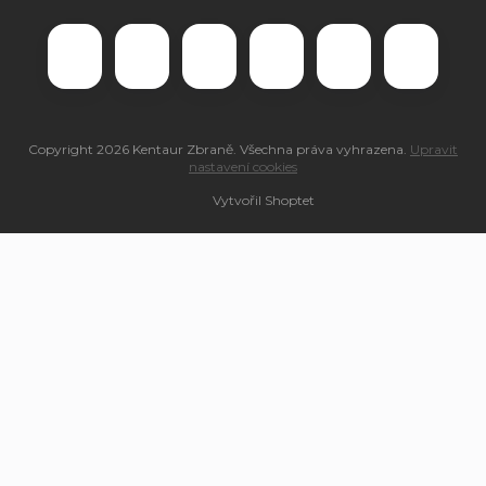
Copyright 2026
Kentaur Zbraně
. Všechna práva vyhrazena.
Upravit
nastavení cookies
Vytvořil Shoptet