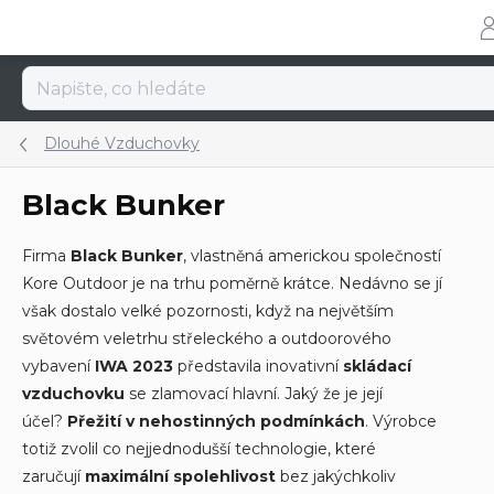
Přejít
na
obsah
Dlouhé Vzduchovky
Black Bunker
Firma
Black Bunker
, vlastněná americkou společností
Kore Outdoor je na trhu poměrně krátce. Nedávno se jí
však dostalo velké pozornosti, když na největším
světovém veletrhu střeleckého a outdoorového
vybavení
IWA 2023
představila inovativní
skládací
vzduchovku
se zlamovací hlavní. Jaký že je její
účel?
Přežití v nehostinných podmínkách
. Výrobce
totiž zvolil co nejjednodušší technologie, které
zaručují
maximální spolehlivost
bez jakýchkoliv