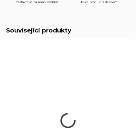
zastavte se za námi osobně
Tisíce produktů skladem
Související produkty
1745
9805
SKLADEM
VYPRODÁNO
(1 KS)
Pyro světlice Zink
Jateční nábojky S&B
Knatterpatronen
cal. 9mm 50 ks
Silber whistlers 1ks
540 Kč
12 Kč
Do košíku
Do košíku