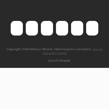
Copyright 2026
Kentaur Zbraně
. Všechna práva vyhrazena.
Upravit
nastavení cookies
Vytvořil Shoptet