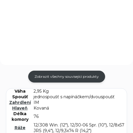
Nábojka S&B 9 mm jateční 9 x
Pyro světlice Zink
20 mm. Pro jateční přístroje 9
Knatterpatronen Silver
mm. 50 ks v krabičce.
whistlers Pyrotechnické
světlice určené pro odpalování
z plynových pistolí.
Zobrazit všechny související produkty
Váha
2,95 Kg
Spoušť
jednospoušť s napínáčkem/dvouspoušť
Zahrdlení
IM
Hlaveň
Kovaná
Délka
76
komory
12/.308 Win. (12"), 12/30-06 Spr. (10"), 12/8x57
Ráže
JRS (9,4"), 12/9,3x74 R (14,2")