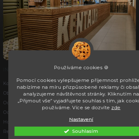
Používáme cookies 🍪
INFORMACE
Pomocí cookies vylepšujeme příjemnost prohlíže
Kontakty
nabízíme na míru přizpůsobené reklamy či obsa
Obchodní podmínky
analyzujeme návštěvnost stránky. Kliknutím n
„Přijmout vše“ vyjadřujete souhlas s tím, jak cook
Ochrana osobních údajů
používáme. Více se dozvíte
zde
Odstoupení od smlouvy
Nastavení
Hodnocení obchodu
Souhlasím
Reklamace a vrácení zboží