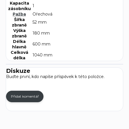
Kapacita
1
zásobníku
Pažba
Ořechová
Šířka
52 mm
zbraně
Výška
180 mm
zbraně
Délka
600 mm
hlavně
Celková
1040 mm
délka
Diskuze
Buďte první, kdo napíše příspěvek k této položce.
Přidat komentář