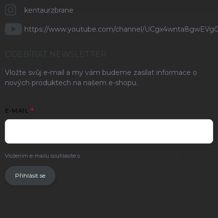
kentaurzbrane
https://www.youtube.com/channel/UCgx4wnta8gwEVg
ODEBÍRAT NEWSLETTER
Vložte svůj e-mail a my vám budeme zasílat informace o
nových produktech na našem e-shopu.
E-MAIL
Vložením e-mailu souhlasíte s
podmínkami ochrany osobních údajů
.
Přihlásit se