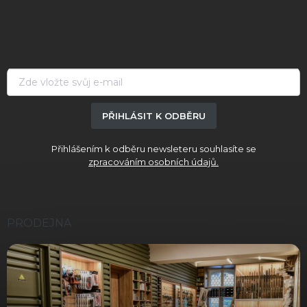
á
p
a
t
í
PŘIHLÁSIT K ODBĚRU
Přihlášením k odběru newsleteru souhlasíte se
zpracováním osobních údajů.
PRODEJNA