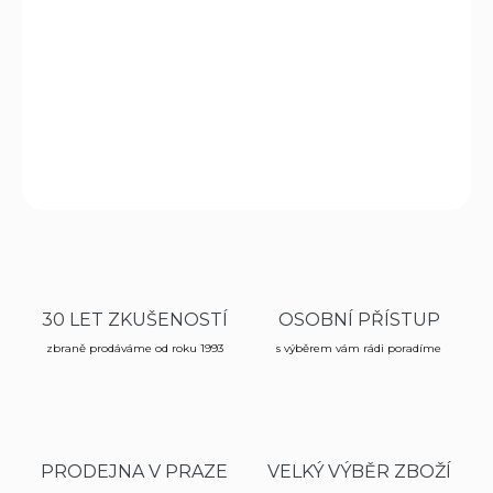
nákladech zbraně s brokovou hlavní 12.
Při zakoupení této zbraně Vám bude u nás na
prodejně poskytnuta sleva - 5% !
DETAILNÍ INFORMACE
ZEPTAT SE
HLÍDAT
30 LET ZKUŠENOSTÍ
OSOBNÍ PŘÍSTUP
zbraně prodáváme od roku 1993
s výběrem vám rádi poradíme
PRODEJNA V PRAZE
VELKÝ VÝBĚR ZBOŽÍ