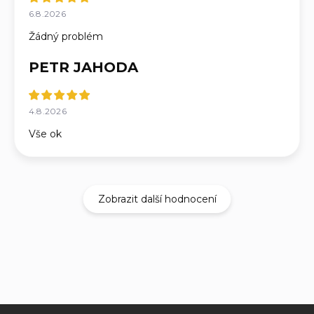
6.8.2026
Žádný problém
PETR JAHODA
4.8.2026
Vše ok
Zobrazit další hodnocení
Z