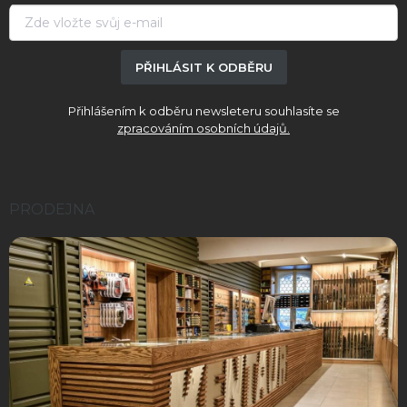
í
PŘIHLÁSIT K ODBĚRU
Přihlášením k odběru newsleteru souhlasíte se
zpracováním osobních údajů.
PRODEJNA