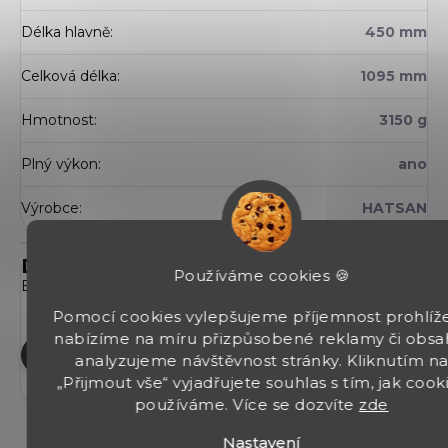
Délka hlavně
:
450 mm
Celková délka
:
1095 mm
Hmotnost
:
3150 g
Plný výkon
:
ano
Výrobce
:
HATSAN
Diskuze
Používáme cookies 🍪
Buďte první, kdo napíše příspěvek k této položce.
Pomocí cookies vylepšujeme příjemnost prohlíže
nabízíme na míru přizpůsobené reklamy či obsa
Přidat komentář
analyzujeme návštěvnost stránky. Kliknutím n
„Přijmout vše“ vyjadřujete souhlas s tím, jak cook
používáme. Více se dozvíte
zde
Nastavení