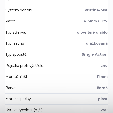
Systém pohonu
:
Pružina-píst
Ráže
:
4,5mm / .177
Typ střeliva
:
olovněné diablo
Typ hlavně
:
drážkovaná
Typ spouště
:
Single Action
Pojistka proti výstřelu
:
ano
Montážní lišta
:
11 mm
Barva
:
černá
Materiál pažby
:
plast
Úsťová rychlost (m/s)
:
250