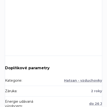
Doplňkové parametry
Kategorie
:
Hatsan - vzduchovky
Záruka
:
2 roky
Energie udávaná
do 26 J
výrobcem
: