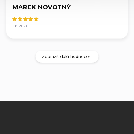
MAREK NOVOTNÝ
2.8.2026
Zobrazit další hodnocení
Z
á
p
a
t