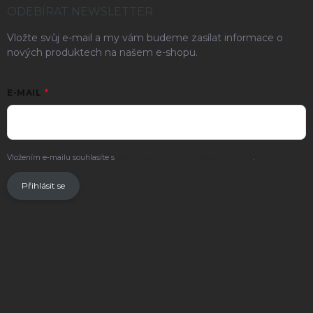
ODEBÍRAT NEWSLETTER
Vložte svůj e-mail a my vám budeme zasílat informace o
nových produktech na našem e-shopu.
E-MAIL
Vložením e-mailu souhlasíte s
podmínkami ochrany osobních údajů
.
Přihlásit se