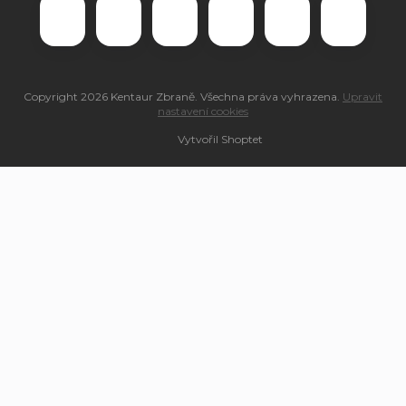
Copyright 2026
Kentaur Zbraně
. Všechna práva vyhrazena.
Upravit
nastavení cookies
Vytvořil Shoptet