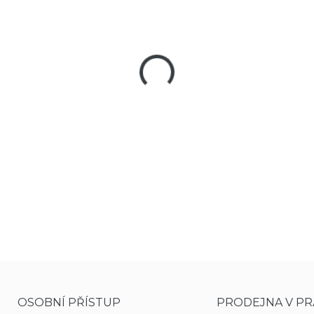
−
+
Vzduchovka Umarex Trev
kompenzátorem hluku, co
Rukojeť je tvarovaná jak
sportovní střelbu.
DETAILNÍ INFORMACE
OSOBNÍ PŘÍSTUP
PRODEJNA V PR