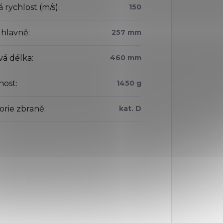
 rychlost (m/s)
:
150
 hlavně
:
257 mm
vá délka
:
460 mm
nost
:
1450 g
orie zbraně
:
kat. D