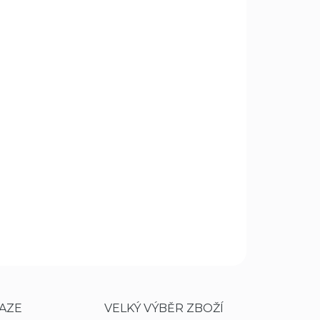
Přidat do košíku
ox je vybavena plynovým pístem a
ž zapříčiňuje tišší chod vzduchovky.
 pro praváky tak pro leváky. Vhodná pro
ZEPTAT SE
HLÍDAT
AZE
VELKÝ VÝBĚR ZBOŽÍ