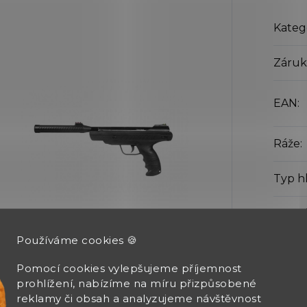
Kateg
Záruk
EAN
:
Ráže
:
Typ h
Montáž
Používáme cookies 🍪
Systé
Pomocí cookies vylepšujeme příjemnost
prohlížení, nabízíme na míru přizpůsobené
Energ
reklamy či obsah a analyzujeme návštěvnost
výro