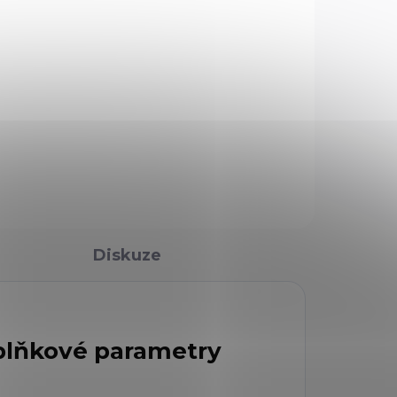
Diskuze
lňkové parametry