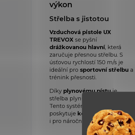
výkon
Střelba s jistotou
Vzduchová pistole UX
TREVOX
se pyšní
drážkovanou hlavní
, která
zaručuje přesnou střelbu. S
úsťovou rychlostí 150 m/s je
ideální pro
sportovní střelbu
a
trénink přesnosti.
Díky
plynovému pístu
je
střelba plynulá a spolehlivá.
Tento systém snižuje vibrace a
poskytuje
konzistentní výkon
i pro náročné uživatele.