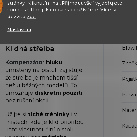
stránky. Kliknutím na „Přijmout vše“ vyjadřujete
souhlas s tím, jak cookies používáme. Více se
Typ st
dozvíte
zde
Tichý provoz díky
Nastavení
Režim
kompenzátoru
Klidná střelba
Blow 
Kompenzátor
hluku
Značk
umístěný na pistoli zajišťuje,
že střelba je mnohem tišší
Pojist
než u běžných modelů. To
umožňuje
diskretní použití
Barva
:
bez rušení okolí.
Mater
Užijte si
tiché tréninky
i v
místech, kde je klid prioritou.
Kapaci
Tato vlastnost činí pistoli