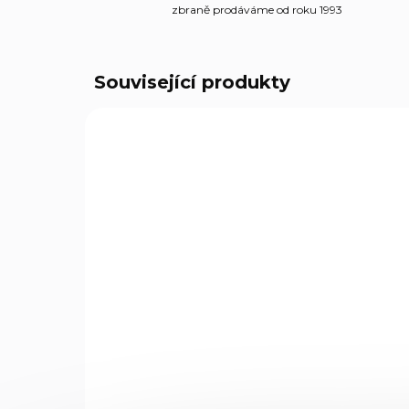
zbraně prodáváme od roku 1993
Související produkty
338B
SKLADEM
(1 KS)
Přepravní pouzdro (HK-
MP7), 60cm, výška
22cm černé s kapsami