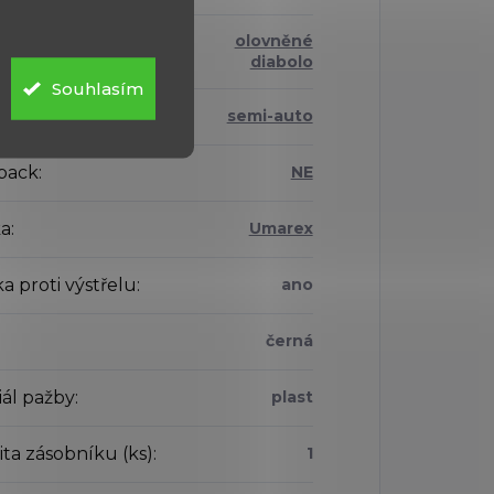
olovněné
řeliva
:
diabolo
Souhlasím
 střelby
:
semi-auto
back
:
NE
a
:
Umarex
ka proti výstřelu
:
ano
černá
iál pažby
:
plast
ta zásobníku (ks)
:
1