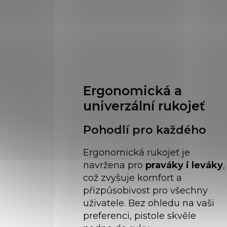
Ergonomická a
univerzální rukojeť
Pohodlí pro každého
Ergonomická rukojeť je
navržena pro
praváky i leváky
,
což zvyšuje komfort a
přizpůsobivost pro všechny
uživatele. Bez ohledu na vaši
preferenci, pistole skvěle