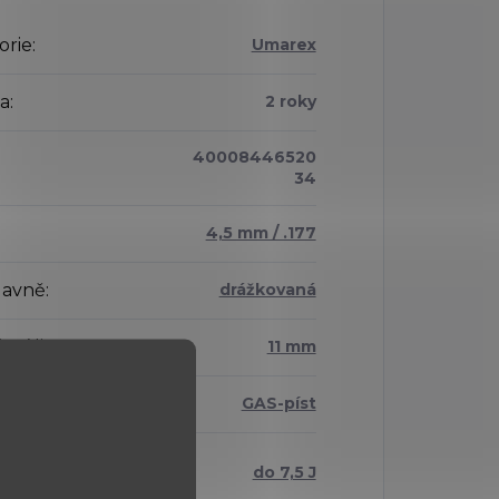
orie
:
Umarex
a
:
2 roky
40008446520
34
4,5 mm / .177
lavně
:
drážkovaná
ní lišta
:
11 mm
m pohonu
:
GAS-píst
ie udávaná
do 7,5 J
bcem
: