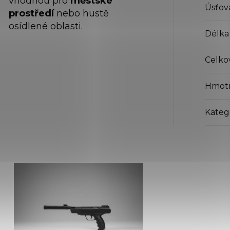
vhodnou pro
městské
Úsťová
prostředí
nebo hustě
osídlené oblasti.
Délka
Celko
Hmot
Kateg