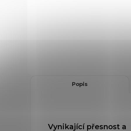
1 100 Kč
Do košíku
Textilní přepravní pouzdro
(např. HK-MP7, vzduchová
pistole Hatsan 25
Supercharger), délka 60cm,
výška 22cm, černé barvy s
třemi kapsami na zásobník a
jednou velkou kapsou.
Popis
Vynikající přesnost a