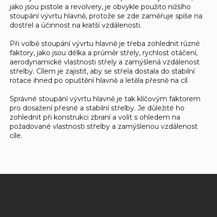
jako jsou pistole a revolvery, je obvykle použito nižšího
stoupání vývrtu hlavně, protože se zde zaměřuje spíše na
dostřel a účinnost na kratší vzdálenosti.
Při volbě stoupání vývrtu hlavně je třeba zohlednit různé
faktory, jako jsou délka a průměr střely, rychlost otáčení,
aerodynamické vlastnosti střely a zamýšlená vzdálenost
střelby. Cílem je zajistit, aby se střela dostala do stabilní
rotace ihned po opuštění hlavně a letěla přesně na cíl.
Správné stoupání vývrtu hlavně je tak klíčovým faktorem
pro dosažení přesné a stabilní střelby. Je důležité ho
zohlednit při konstrukci zbraní a volit s ohledem na
požadované vlastnosti střelby a zamýšlenou vzdálenost
cíle.
Z
á
p
a