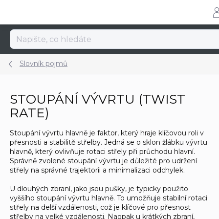
Přejít
na
obsah
Slovník pojmů
STOUPÁNÍ VÝVRTU (TWIST
RATE)
Stoupání vývrtu hlavně je faktor, který hraje klíčovou roli v
přesnosti a stabilitě střelby. Jedná se o sklon žlábku vývrtu
hlavně, který ovlivňuje rotaci střely při průchodu hlavní.
Správně zvolené stoupání vývrtu je důležité pro udržení
střely na správné trajektorii a minimalizaci odchylek.
U dlouhých zbraní, jako jsou pušky, je typicky použito
vyššího stoupání vývrtu hlavně. To umožňuje stabilní rotaci
střely na delší vzdálenosti, což je klíčové pro přesnost
střelby na velké vzdálenosti. Naopak u krátkých zbraní,