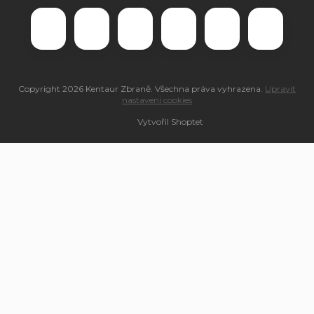
Copyright 2026
Kentaur Zbraně
. Všechna práva vyhrazena.
Upravit
nastavení cookies
Vytvořil Shoptet