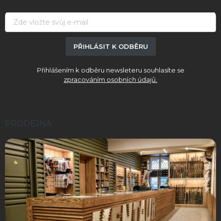
t
í
PŘIHLÁSIT K ODBĚRU
Přihlášením k odběru newsleteru souhlasíte se
zpracováním osobních údajů.
PRODEJNA