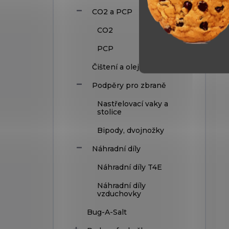
CO2 a PCP
CO2
PCP
Čištení a oleje
Podpěry pro zbraně
Nastřelovací vaky a
stolice
Bipody, dvojnožky
Náhradní díly
Náhradní díly T4E
Náhradní díly
vzduchovky
Bug-A-Salt