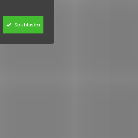
6X9 - 99mm
990 Kč
Do košíku
Souhlasím
STANAG 4694 lišta pro
na
montáž příslušenství na
s
GRIM 6X9 pro model s
ní
dlouhou hlavní 99mm
A-036
38204