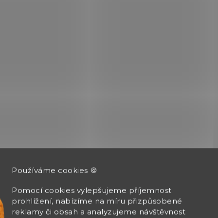
Nezbytný doplněk zbraně.
konvertovanou D1, D2,
D4, F1 sérii
328547
Používáme cookies 🍪
SK
SKLADEM
Pomocí cookies vylepšujeme příjemnost
(>5 KS)
Montážní lišta po
prohlížení, nabízíme na míru přizpůsobené
Mazací tuk pro
kompenzátor GRI
reklamy či obsah a analyzujeme návštěvnost
perkusní střely Veselá