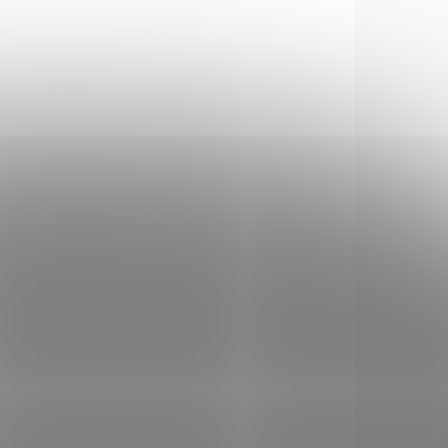
T-007
A-OC-010
LADEM
SKLADEM
(4 KS)
(5 KS)
Kompenzátor GRIM
6X9
990 Kč
Do košíku
 D2W,
Precizně vytvořená úsťová
brzda vyrobená z duralu pro