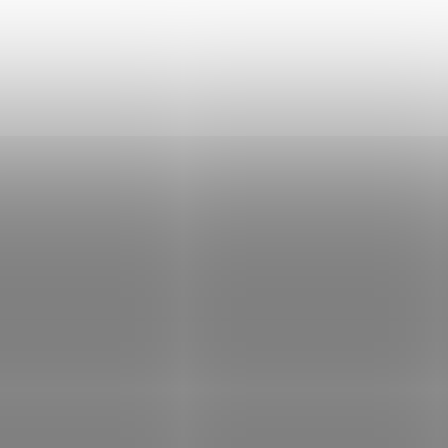
A-OT-001
A-O
SKLADEM
SK
(3 KS)
Klíč na pistony
Klíč na pistony
Detonics Black One
Detonics W209
4MM
199 Kč
199 Kč
Do košíku
Do košíku
W209 klíč pistonů pro
Demontážní klíč pistonů.
D3W, D4W, F2 a