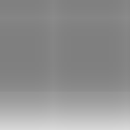
SKLADEM
SK
(3 KS)
Montážní rozhraní
Opěrka ruky AR p
kolimátoru pro GRIM
brokovnici F1/F2
6X9 Docter/Noblex
kompletní
mezikus
1 599 Kč
1 490 Kč
Do košíku
Do košíku
Montážní rozhraní pro
Výhodná možnost získ
instalaci kolimátoru na
kompletní AR opěrku 
GRIM 6X9
speciálně navrženou p
brokovnice řady F1/F2.