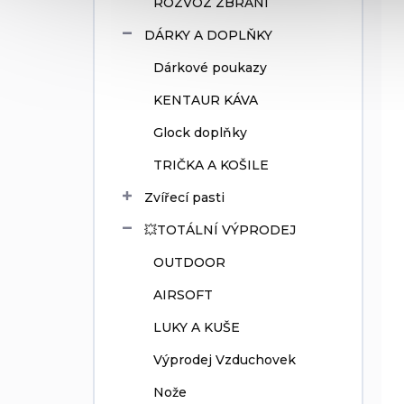
ROZVOZ ZBRANÍ
DÁRKY A DOPLŇKY
Dárkové poukazy
KENTAUR KÁVA
Glock doplňky
TRIČKA A KOŠILE
Zvířecí pasti
💥TOTÁLNÍ VÝPRODEJ
OUTDOOR
AIRSOFT
LUKY A KUŠE
Výprodej Vzduchovek
Nože