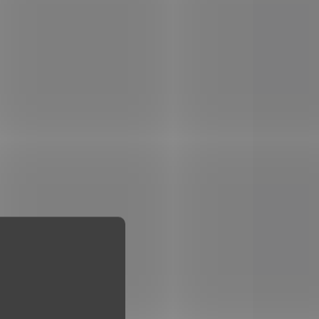
 D3,
naši šestihlavňovou pušku
GRIM 6X9 v ráži 9mm
Flobert
MLG84
MLG99
LADEM
SKLADEM
(4 KS)
(4 KS)
d
Montážní lišta pod
M
kompenzátor GRIM