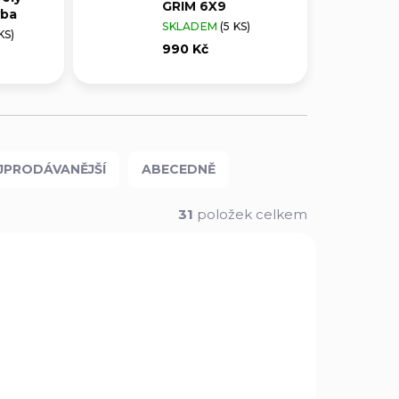
GRIM 6X9
yba
SKLADEM
(5 KS)
KS)
990 Kč
JPRODÁVANĚJŠÍ
ABECEDNĚ
31
položek celkem
SP-017
O-SA-025