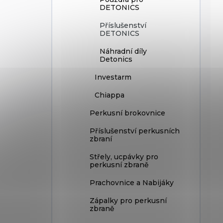
DETONICS
Příslušenství
DETONICS
Náhradní díly
Detonics
Investarm
Chiappa
Perkusní brokovnice
Příslušenství perkusních
zbraní
Střely, ucpávky pro
perkusní zbraně
Prachovnice a Nabijáky
Zápalky pro perkusní
zbraně