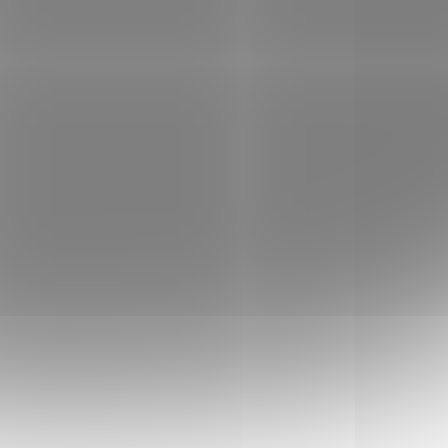
LADEM
SKLADEM
(2 KS)
(3 KS)
ro
Piston Detonics F2
W209 - sada 2 ks
349 Kč
Do košíku
Pistony pro zápalky W209
at
určené výhradně pro model
ruky
F2 a konvertovanou
ro
brokovnici F1 (s konverzní
sadou W209)