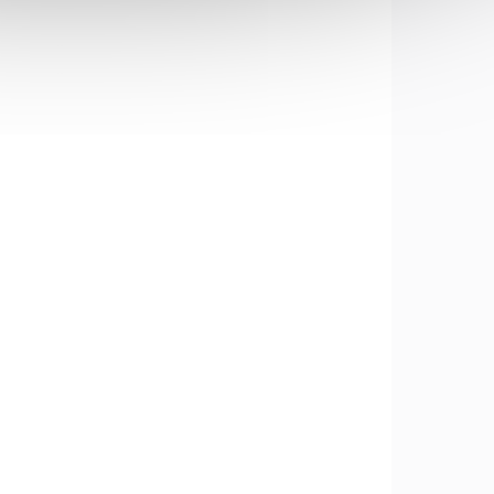
A-024
O-SA-017
LADEM
SKLADEM
(2 KS)
(3 KS)
Standartní rail krátký,
sada 2 ks
349 Kč
Do košíku
eť pro
Sada dvou kusů