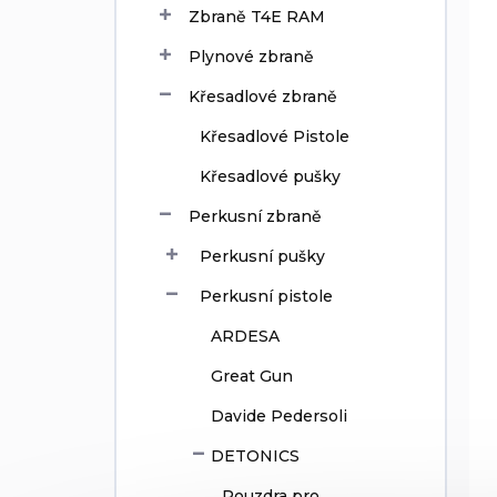
Zbraně T4E RAM
u
k
Plynové zbraně
t
ů
Křesadlové zbraně
Křesadlové Pistole
Křesadlové pušky
Perkusní zbraně
Perkusní pušky
Perkusní pistole
ARDESA
Great Gun
Davide Pedersoli
DETONICS
Pouzdra pro