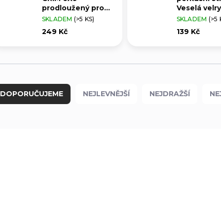
prodloužený pro
Veselá velr
kompenzátory
SKLADEM
(>5 KS)
SKLADEM
(>5 
249 Kč
139 Kč
DOPORUČUJEME
NEJLEVNĚJŠÍ
NEJDRAŽŠÍ
NE
F209
A-