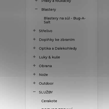
Praky a foukačky
Blastery
Blastery na sůl - Bug-A-
Salt
Střelivo
Doplňky ke zbraním
Optika a Dalekohledy
Luky & kuše
Obrana
Nože
Outdoor
SLUŽBY
Cerakote