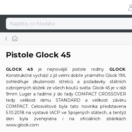
Přejít
na
obsah
Domů
Pistole Glock 45
GLOCK 45
je nejnovější pistole rodiny
GLOCK
.
Konstrukčně vychází z již velmi dobře ynámého Glock 19X,
zohledňuje zkušenosti střelců a požadavky státních
ozbrojených složek ze všech koutů světa. Glock 45 je v ráži
9mm Luger a řadíme ji do řady COMPACT CROSSOVER
tedy velikost rámu STANDARD a velikost závěru
COMPACT. Celosvětově byla tato novinka představena
5.10.2018 na výstavě IACP ve Spojených státech, a tentýž
den byla zveřejněna i na oficiálních stránkách
www.glock.com