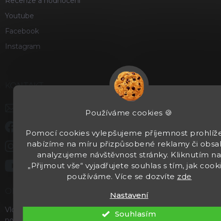
Recenze a hodnocení
Youtube
Facebook
Instagram
KONTAKT
info
@
kentaurzbrane.cz
Používáme cookies 🍪
Staňte se našimi fanoušky na Facebooku
Pomocí cookies vylepšujeme příjemnost prohlíže
nabízíme na míru přizpůsobené reklamy či obsa
kentaurzbrane
analyzujeme návštěvnost stránky. Kliknutím n
„Přijmout vše“ vyjadřujete souhlas s tím, jak cook
https://www.youtube.com/channel/UCgx4wnta8gwEVg
používáme. Více se dozvíte
zde
ODEBÍRAT NEWSLETTER
Nastavení
Vložte svůj e-mail a my vám budeme zasílat informace o
Souhlasím
nových produktech na našem e-shopu.