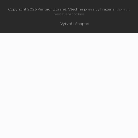
Copyright 2026
Kentaur Zbraně
. Všechna práva vyhrazena.
Upravit
nastavení cookies
Vytvořil Shoptet