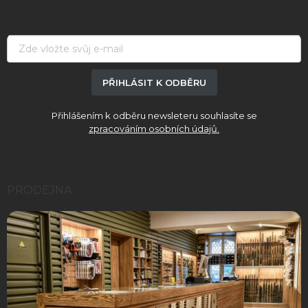
a
t
í
PŘIHLÁSIT K ODBĚRU
Přihlášením k odběru newsleteru souhlasíte se
zpracováním osobních údajů.
PRODEJNA