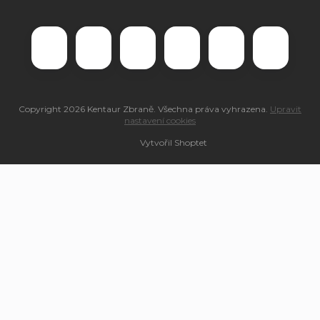
Copyright 2026
Kentaur Zbraně
. Všechna práva vyhrazena.
Upravit
nastavení cookies
Vytvořil Shoptet