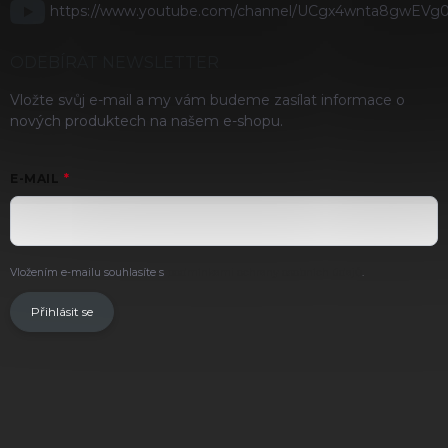
https://www.youtube.com/channel/UCgx4wnta8gwEVg
ODEBÍRAT NEWSLETTER
Vložte svůj e-mail a my vám budeme zasílat informace o
nových produktech na našem e-shopu.
E-MAIL
Vložením e-mailu souhlasíte s
podmínkami ochrany osobních údajů
.
Přihlásit se