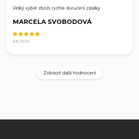
Velký výběr zboží, rychle doručení zásilky
MARCELA SVOBODOVÁ
6.8.2026
Zobrazit další hodnocení
Z
á
p