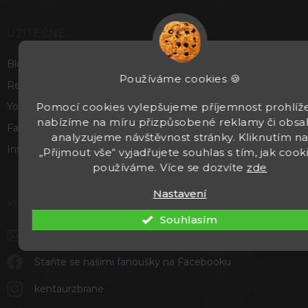
UŽITEČNÉ
Blog
Používáme cookies 🍪
Recenze a hodnocení
Pomocí cookies vylepšujeme příjemnost prohlíže
Youtube
nabízíme na míru přizpůsobené reklamy či obsa
Facebook
analyzujeme návštěvnost stránky. Kliknutím n
Instagram
„Přijmout vše“ vyjadřujete souhlas s tím, jak cook
používáme. Více se dozvíte
zde
Nastavení
KONTAKT
Souhlasím
info
@
kentaurzbrane.cz
Staňte se našimi fanoušky na Facebooku
kentaurzbrane