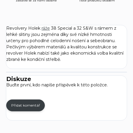
zastavte se za námi osobně
Tisíce produktů skladem
Revolvery Holek
ráže
38 Special a 32 S&W s rámem z
lehké slitiny jsou zejména díky své nízké hmotnosti
určeny pro pohodlné celodenní nošení a sebeobranu.
Pečlivým výběrem materiálů a kvalitou konstrukce se
revolver Holek nabízí také jako ekonomická volba kvalitní
zbraně ke kondiční střelbě.
Diskuze
Buďte první, kdo napíše příspěvek k této položce.
Přidat komentář