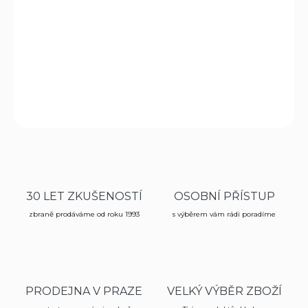
Revolver Holek, model 820 v provedení s dřevěnými
pažbičkami.
DETAILNÍ INFORMACE
ZEPTAT SE
HLÍDAT
30 LET ZKUŠENOSTÍ
OSOBNÍ PŘÍSTUP
zbraně prodáváme od roku 1993
s výběrem vám rádi poradíme
PRODEJNA V PRAZE
VELKÝ VÝBĚR ZBOŽÍ