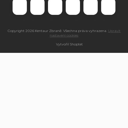
Copyright 2026
Kentaur Zbraně
. Všechna práva vyhrazena.
Upravit
nastavení cookies
Vytvořil Shoptet