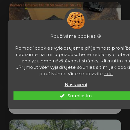
Používáme cookies 🍪
Pomocí cookies vylepšujeme příjemnost prohlíže
nabízíme na míru přizpůsobené reklamy či obsa
analyzujeme návštěvnost stránky. Kliknutím n
„Přijmout vše“ vyjadřujete souhlas s tím, jak cook
používáme. Více se dozvíte
zde
Revolver Umarex T4E TR 50 Gen2 cal 50
13J
Nastavení
Souhlasím
Zobrazit video