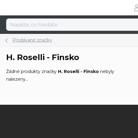
Přejít
na
obsah
Prodávané značky
H. Roselli - Finsko
Žádné produkty značky
H. Roselli - Finsko
nebyly
nalezeny...
Z
á
p
a
t